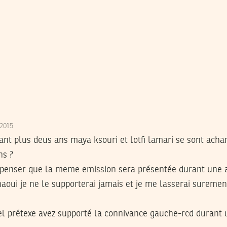
/2015
rant plus deus ans maya ksouri et lotfi lamari se sont acha
ns ?
e penser que la meme emission sera présentée durant une 
aoui je ne le supporterai jamais et je me lasserai sureme
el prétexe avez supporté la connivance gauche-rcd durant u