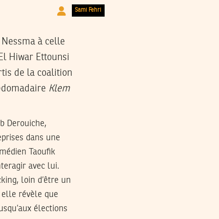
Sami Fehri
 Nessma à celle
 El Hiwar Ettounsi
tis de la coalition
ebdomadaire
Klem
ib Derouiche,
eprises dans une
médien Taoufik
teragir avec lui.
king, loin d’être un
, elle révèle que
squ’aux élections