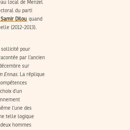
reau local de Menzel
ctoral du parti
 Samir Dilou
quand
nelle (2012-2013).
sollicité pour
acontée par l’ancien
décembre sur
m Ennas
. La réplique
 compétences
 choix d’un
ionnement
 même l’une des
une telle logique
re deux hommes