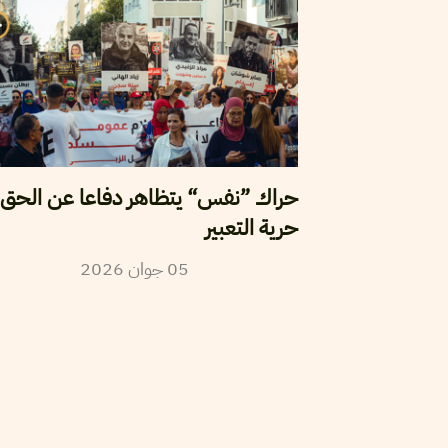
حراك ”نفس“ يتظاهر دفاعا عن الحق 
حرية التعبير
2026
جوان
05