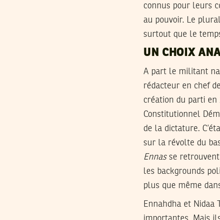
connus pour leurs co
au pouvoir. Le plura
surtout que le temp
UN CHOIX AN
A part le militant 
rédacteur en chef d
création du parti en
Constitutionnel Dém
de la dictature. C’ét
sur la révolte du ba
Ennas
se retrouvent
les backgrounds poli
plus que même dans 
Ennahdha et Nidaa T
importantes. Mais il