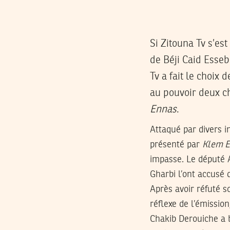
Si Zitouna Tv s’es
de Béji Caid Esseb
Tv a fait le choix 
au pouvoir deux c
Ennas
.
Attaqué par divers i
présenté par
Klem 
impasse. Le député
Gharbi l’ont accusé 
Après avoir réfuté so
réflexe de l’émissio
Chakib Derouiche a 