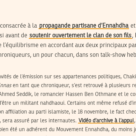
t consacrée à la
propagande partisane d’Ennahdha
et
si avant de
soutenir ouvertement le clan de son fils
,
de l’équilibrisme en accordant aux deux principaux par
hroniqueurs, un pour chacun, dans son talk-show h
nvités de l’émission sur ses appartenances politiques, Chak
Ennas
en tant que chroniqueur, s’est retrouvé à plusieurs r
 Ahmed Seddik, le romancier Hassen Ben Othmane et le co
d’être un militant nahdhaoui. Certains ont même refusé d’in
n affiliation au parti islamiste, le 18 novembre, le fact chec
n, sera assuré par les internautes.
Vidéo d’archive à l’appui
bien été un adhérent du Mouvement Ennahdha, du moins ju