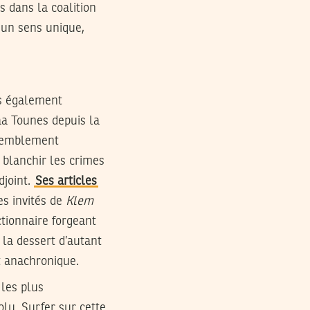
s dans la coalition
e un sens unique,
is également
daa Tounes depuis la
ssemblement
 blanchir les crimes
djoint.
Ses articles
es invités de
Klem
tionnaire forgeant
 la dessert d’autant
t anachronique.
 les plus
olu. Surfer sur cette