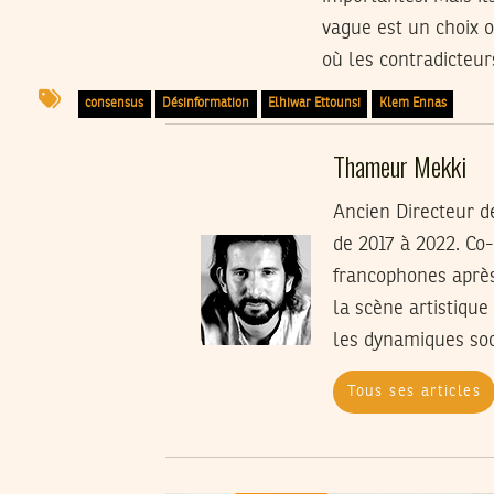
vague est un choix o
où les contradicteur
consensus
Désinformation
Elhiwar Ettounsi
Klem Ennas
Thameur Mekki
Ancien Directeur de
de 2017 à 2022. Co
francophones après 
la scène artistique
les dynamiques soci
Tous ses articles