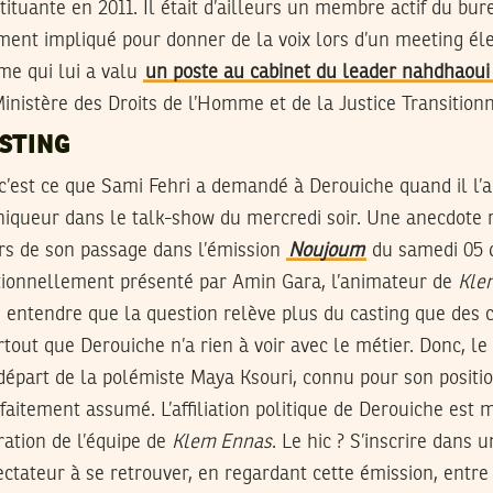
ituante en 2011. Il était d’ailleurs un membre actif du bu
ent impliqué pour donner de la voix lors d’un meeting éle
sme qui lui a valu
un poste au cabinet du leader nahdhaoui
 Ministère des Droits de l’Homme et de la Justice Transition
STING
 c’est ce que Sami Fehri a demandé à Derouiche quand il l’a 
niqueur dans le talk-show du mercredi soir. Une anecdote r
ors de son passage dans l’émission
Noujoum
du samedi 05 
ionnellement présenté par Amin Gara, l’animateur de
Kle
e entendre que la question relève plus du casting que des
rtout que Derouiche n’a rien à voir avec le métier. Donc, le
départ de la polémiste Maya Ksouri, connu pour son posit
rfaitement assumé. L’affiliation politique de Derouiche est
ration de l’équipe de
Klem Ennas
. Le hic ? S’inscrire dans 
ctateur à se retrouver, en regardant cette émission, ent