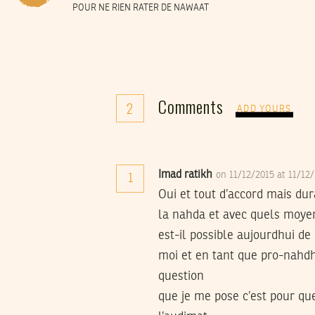
POUR NE RIEN RATER DE NAWAAT
Comments
2
ADD YOURS
Imad ratikh
on 11/12/2015 at 11/12
1
Oui et tout d’accord mais du
la nahda et avec quels moye
est-il possible aujourdhui d
moi et en tant que pro-nahdh
question
que je me pose c’est pour qu