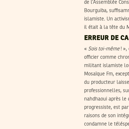
de l’Assemblée Const
Bourguiba, suffisamm
islamiste. Un activi
il était à la tête du
ERREUR DE CA
«
Sois toi-même
! »,
officier comme chro
militant islamiste l
Mosaïque Fm, except
du producteur laiss
professionnelles, su
nahdhaoui après le 
progressiste, est pa
raisons de son intég
condamne le téléspe