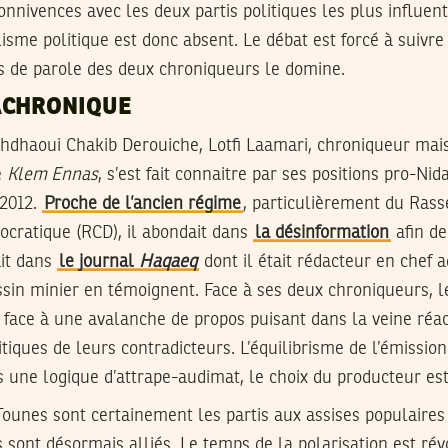
nnivences avec les deux partis politiques les plus influent
lisme politique est donc absent. Le débat est forcé à suivr
s de parole des deux chroniqueurs le domine.
ACHRONIQUE
nahdhaoui Chakib Derouiche, Lotfi Laamari, chroniqueur ma
e
Klem Ennas
, s’est fait connaitre par ses positions pro-Ni
 2012.
Proche de l’ancien régime
, particulièrement du Ra
ocratique (RCD), il abondait dans
la désinformation
afin de
ait dans
le journal
Haqaeq
dont il était rédacteur en chef a
ssin minier en témoignent. Face à ses deux chroniqueurs, l
 face à une avalanche de propos puisant dans la veine réac
tiques de leurs contradicteurs. L’équilibrisme de l’émission
une logique d’attrape-audimat, le choix du producteur es
ounes sont certainement les partis aux assises populaires
s sont désormais alliés. Le temps de la polarisation est rév