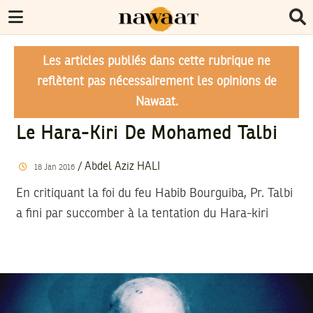
Les articles publiés dans cette rubrique ne
reflètent pas nécessairement les opinions de
Nawaat.
Le Hara-Kiri De Mohamed Talbi
/
Abdel Aziz HALI
18
Jan
2016
En critiquant la foi du feu Habib Bourguiba, Pr. Talbi
a fini par succomber à la tentation du Hara-kiri