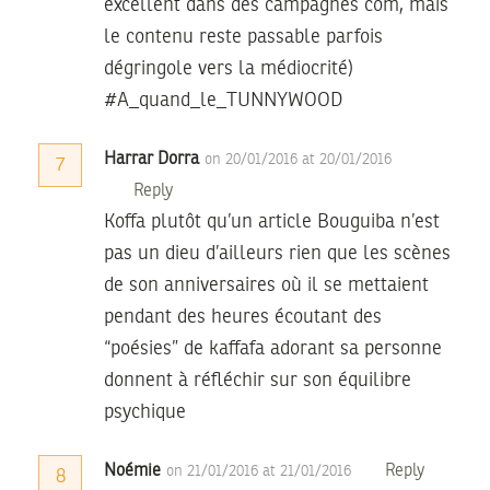
excellent dans des campagnes com, mais
le contenu reste passable parfois
dégringole vers la médiocrité)
#A_quand_le_TUNNYWOOD
Harrar Dorra
on 20/01/2016 at 20/01/2016
7
Reply
Koffa plutôt qu’un article Bouguiba n’est
pas un dieu d’ailleurs rien que les scènes
de son anniversaires où il se mettaient
pendant des heures écoutant des
“poésies” de kaffafa adorant sa personne
donnent à réfléchir sur son équilibre
psychique
Noémie
Reply
on 21/01/2016 at 21/01/2016
8