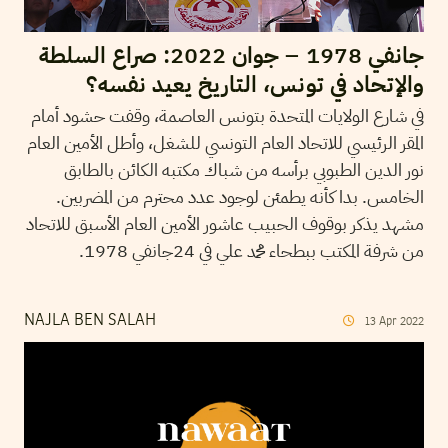
جانفي 1978 – جوان 2022: صراع السلطة
والإتحاد في تونس، التاريخ يعيد نفسه؟
في شارع الولايات المتحدة بتونس العاصمة، وقفت حشود أمام
المقر الرئيسي للاتحاد العام التونسي للشغل، وأطل الأمين العام
نور الدين الطبوبي برأسه من شباك مكتبه الكائن بالطابق
الخامس. بدا كأنه يطمئن لوجود عدد محترم من المضربين.
مشهد يذكر بوقوف الحبيب عاشور الأمين العام الأسبق للاتحاد
من شرفة المكتب ببطحاء محمد علي في 24جانفي 1978.
NAJLA BEN SALAH
13
Apr
2022