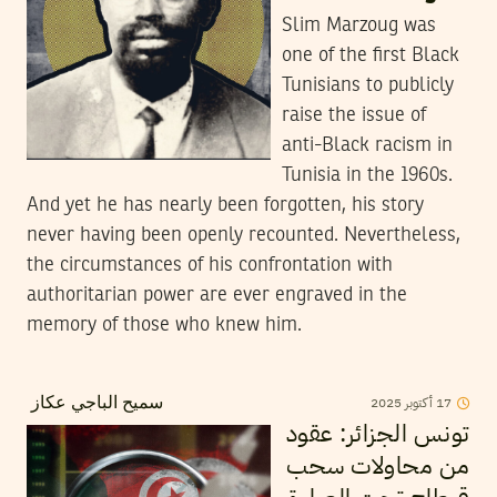
Slim Marzoug was
one of the first Black
Tunisians to publicly
raise the issue of
anti-Black racism in
Tunisia in the 1960s.
And yet he has nearly been forgotten, his story
never having been openly recounted. Nevertheless,
the circumstances of his confrontation with
authoritarian power are ever engraved in the
memory of those who knew him.
2025
أكتوبر
17
سميح الباجي عكاز
تونس الجزائر: عقود
من محاولات سحب