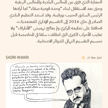
الحماية الذي فرّق بين المجالس البلدية والمجالس الريفية
وحتى بعد الاستقلال لبناء “وحدة قومية صمّاء” كما أرادها
الرئيس السابق الحبيب بورقيبة. وقد استند التنظيم البلدي
الصادر في ماي 2016 إلى التقسيم الإداري للمعتمديات،
فحافظ على تنظيمه المركزي ولم يعالج تهميش “الأطراف” ولا
تغليب الأحزاب الكبرى التي انطلقت سلفا في المحاصصة قبل
تجسيم التقسيم النهائي للدوائر الانتخابية.
SADRI KHIARI
27
Mar
2017