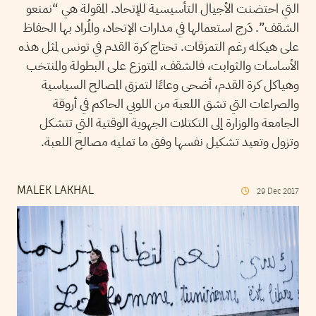
التي احتضنت الأجيال التأسيسية للإتحاد. المقولة هي “نمنعو
الشقف”. دَرج استعمالها في مدارات الإتحاد، والمُراد بها الحفاظ
على هيكله رغم التمزقات. تحتاج كرة القدم في تونس لمثل هذه
الأساسات والثوابت، فالشقف، المتوزع على البطولة والمنتخب
وهياكل كرة القدم، أضحى وعاءًا لتمزق المصالح السياسية
والصراعات التي تشق اللعبة من اللوبي الحاكم في أروقة
الجامعة والوزارة إلى التكتلات الجهوية الوقتية التي تتشكل
وتزول وتعيد تشكيل نفسها وفق ما تمليه مصالح اللعبة.
MALEK LAKHAL
29
Dec
2017