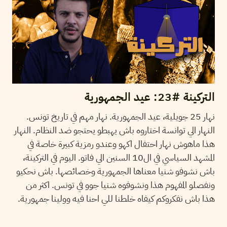
التركينة #23: عيد الجمهورية
نهار 25 جويلية، عيد الجمهورية. نهار مهم في تاريخ تونس.
النهار الي توانسة اختاروه باش يهبطو يحتجو ضد النظام. النهار
هذا ماهوش نهار احتفال اكهو وعندو رمزية كبيرة خاصة في
المشهد السياسي في ال10 السنين الي فاتو. اليوم في التركينة،
باش نشوفو شنيا معناها الجمهورية وخصائصها. باش نحكيو
ونفصلو المفهوم هذا ونشوفوه شنيا جوو في تونس. اكثر من
هذا باش نفكروكم كيفاه خلطنا للي احنا فيه وولينا جمهورية.