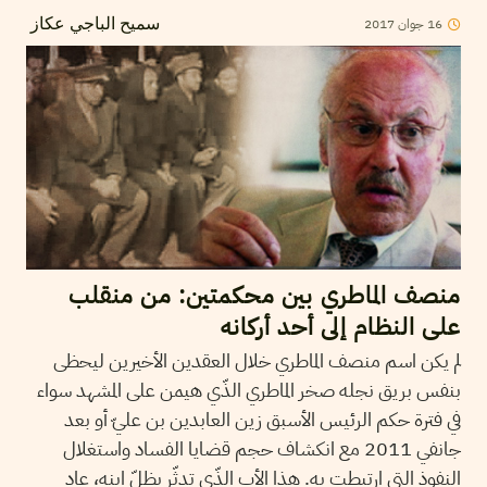
2017
جوان
16
سميح الباجي عكاز
منصف الماطري بين محكمتين: من منقلب
على النظام إلى أحد أركانه
لم يكن اسم منصف الماطري خلال العقدين الأخيرين ليحظى
بنفس بريق نجله صخر الماطري الذّي هيمن على المشهد سواء
في فترة حكم الرئيس الأسبق زين العابدين بن عليّ أو بعد
جانفي 2011 مع انكشاف حجم قضايا الفساد واستغلال
النفوذ التي ارتبطت به. هذا الأب الذّي تدثّر بظلّ ابنه، عاد