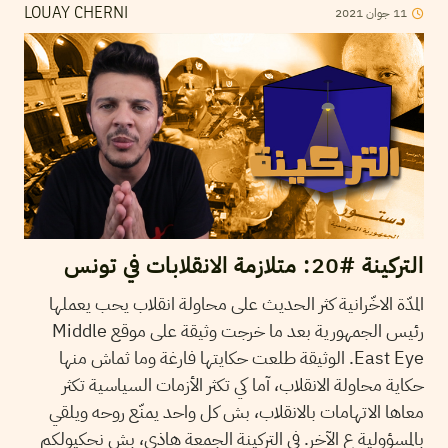
2021
جوان
11
LOUAY CHERNI
التركينة #20: متلازمة الانقلابات في تونس
المدّة الاخّرانية كثر الحديث على محاولة انقلاب يحب يعملها
رئيس الجمهورية بعد ما خرجت وثيقة على موقع Middle
East Eye. الوثيقة طلعت حكايتها فارغة وما ثماش منها
حكاية محاولة الانقلاب، آما كي تكثر الأزمات السياسية تكثر
معاها الاتهامات بالانقلاب، بش كل واحد يمنّع روحه ويلقي
بالمسؤولية ع الآخر. في التركينة الجمعة هاذي، بش نحكيولكم