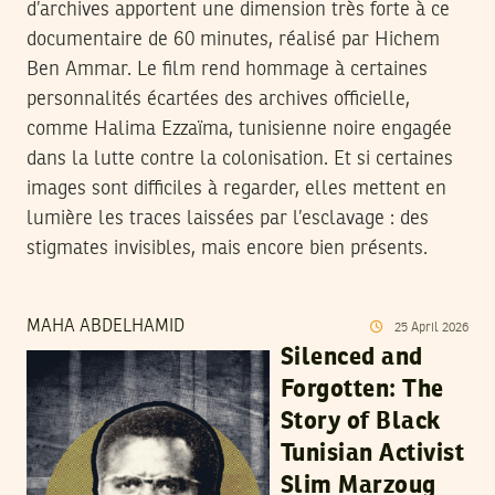
d’archives apportent une dimension très forte à ce
documentaire de 60 minutes, réalisé par Hichem
Ben Ammar. Le film rend hommage à certaines
personnalités écartées des archives officielle,
comme Halima Ezzaïma, tunisienne noire engagée
dans la lutte contre la colonisation. Et si certaines
images sont difficiles à regarder, elles mettent en
lumière les traces laissées par l’esclavage : des
stigmates invisibles, mais encore bien présents.
MAHA ABDELHAMID
25
April
2026
Silenced and
Forgotten: The
Story of Black
Tunisian Activist
Slim Marzoug