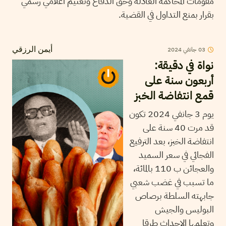
مقومات المحاكمة العادلة وحق الدفاع وتعتيم اعلامي رسمي
بقرار بمنع التداول في القضية.
2024
جانفي
03
أيمن الرزقي
نواة في دقيقة:
أربعون سنة على
قمع انتفاضة الخبز
يوم 3 جانفي 2024 تكون
قد مرت 40 سنة على
انتفاضة الخبز، بعد الترفيع
الفجائي في سعر السميد
والعجائن ب 110 بالمائة،
ما تسبب في غضب شعبي
جابهته السلطة برصاص
البوليس والجيش
وتعلمها الاحداث طرقا