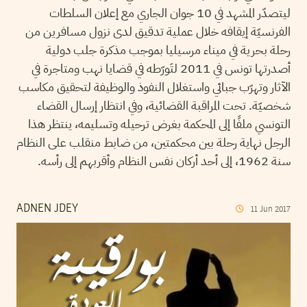
ليتصدّر المشهد في 10 جوان الجاري مع إعلان السلطات
الفرنسيّة إيقافه خلال عملية تدقيق لدى نزول مسافرين من
رحلة بحرية في ميناء مرسيليا بموجب مذكرة جلب دولية
أصدرتها تونس في 2011 لتَورّطه في قضايا نهب ومتاجرة في
الآثار وتهرّب جبائي واستغلال النفوذ والوظيفة لتحقيق مكاسب
شخصيّة. تحت المراقبة القضائية، وفي انتظار إرسال القضاء
التونسي ملفًا إلى المحكمة بغرض ترحيله وتسليمه، ينتظر هذا
الرجل نهاية رحلة بين محكمتين، من ضابط منقلب على النظام
سنة 1962، إلى أحد أركان نفس النظام وأقربهم إلى رأسه.
ADNEN JDEY
11
Jun
2017