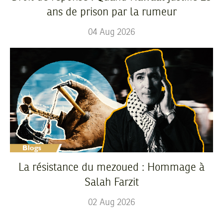
ans de prison par la rumeur
04
Aug
2026
La résistance du mezoued : Hommage à
Salah Farzit
02
Aug
2026