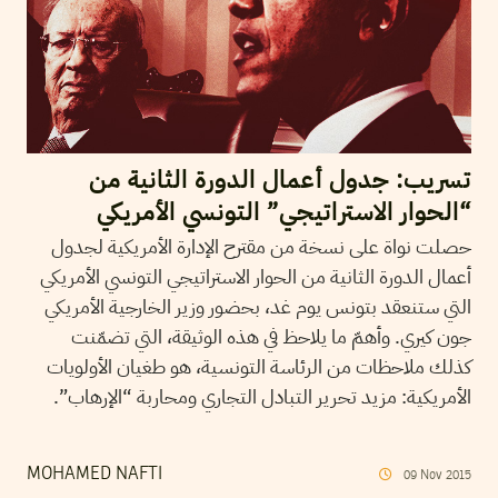
تسريب: جدول أعمال الدورة الثانية من
“الحوار الاستراتيجي” التونسي الأمريكي
حصلت نواة على نسخة من مقترح الإدارة الأمريكية لجدول
أعمال الدورة الثانية من الحوار الاستراتيجي التونسي الأمريكي
التي ستنعقد بتونس يوم غد، بحضور وزير الخارجية الأمريكي
جون كيري. وأهمّ ما يلاحظ في هذه الوثيقة، التي تضمّنت
كذلك ملاحظات من الرئاسة التونسية، هو طغيان الأولويات
الأمريكية: مزيد تحرير التبادل التجاري ومحاربة “الإرهاب”.
MOHAMED NAFTI
09
Nov
2015