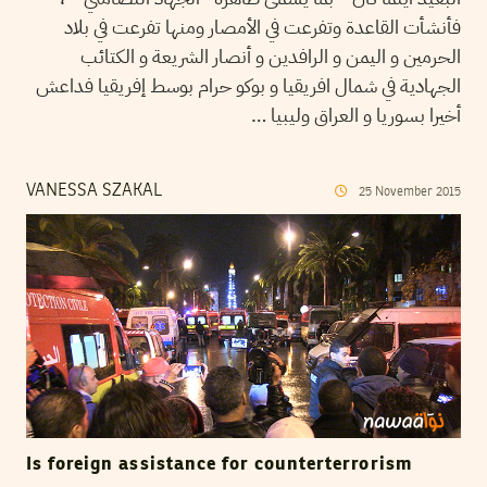
فأنشأت القاعدة وتفرعت في الأمصار ومنها تفرعت في بلاد
الحرمين و اليمن و الرافدين و أنصار الشريعة و الكتائب
الجهادية في شمال افريقيا و بوكو حرام بوسط إفريقيا فداعش
أخيرا بسوريا و العراق وليبيا …
VANESSA SZAKAL
25
November
2015
Is foreign assistance for counterterrorism