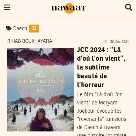
Daech
32
RIHAB BOUKHAYATIA
20
Dec
2024
JCC 2024 : “Là
d’où l’on vient”,
la sublime
beauté de
l’horreur
Le film “Là d’où l’on
vient” de Meryam
Joobeur évoque les
“revenants” tunisiens
de Daech à travers
une histoire intimiste.