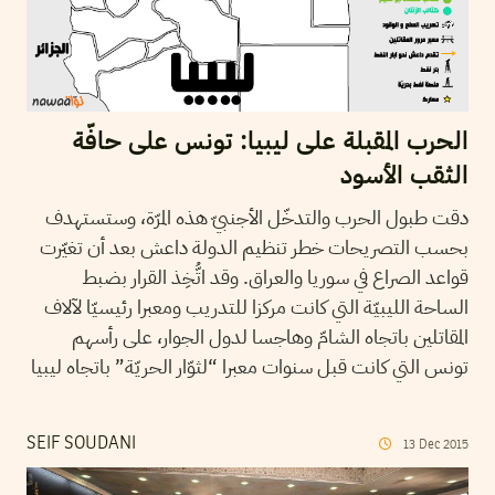
الحرب المقبلة على ليبيا: تونس على حافّة
الثقب الأسود
دقت طبول الحرب والتدخّل الأجنبيّ هذه المرّة، وستستهدف
بحسب التصريحات خطر تنظيم الدولة داعش بعد أن تغيّرت
قواعد الصراع في سوريا والعراق. وقد اتُّخِذ القرار بضبط
الساحة الليبيّة التي كانت مركزا للتدريب ومعبرا رئيسيّا لآلاف
المقاتلين باتجاه الشامّ وهاجسا لدول الجوار، على رأسهم
تونس التي كانت قبل سنوات معبرا “لثوّار الحريّة” باتجاه ليبيا
SEIF SOUDANI
13
Dec
2015