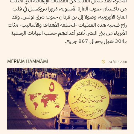
الأخيرة، فقد سجّل العديد من العمليات الإرهابية التي امتدت
من باكستان جنوب القارة الآسيوية، مُرورا ببروكسيل في قلب
القارة الأوروبية، وصولا إلى بن قردان جنوب شرق تونس. وقد
راح ضحية هذه العمليات -المختلفة الأهداف والأساليب- مئات
الأبرياء من بني البشر، تُقدر أعدادهم حسب البيانات الرسمية
بـ304 قتيل وحوالي 867 جريح.
MERIAM HAMMAMI
24
Mar
2016