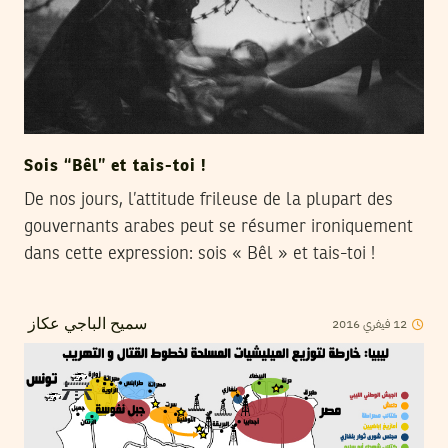
Sois “Bêl” et tais-toi !
De nos jours, l’attitude frileuse de la plupart des
gouvernants arabes peut se résumer ironiquement
dans cette expression: sois « Bêl » et tais-toi !
2016
فيفري
12
سميح الباجي عكاز