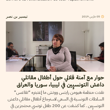
2019
مارس
05
تيسير بن نصر
حوار مع آمنة قلالي حول أطفال مقاتلي
داعش التونسيٍين في ليبيا، سوريا والعراق
نقدت منظمة هيومن رايتس ووتش ما إعتبتره “تقاعس”
السلطات التونسية في السعي لاسترجاع أطفال مقاتلي داعش
التونسيٍين . كما كشفت عن 200 طفل تونسي محتجزين في