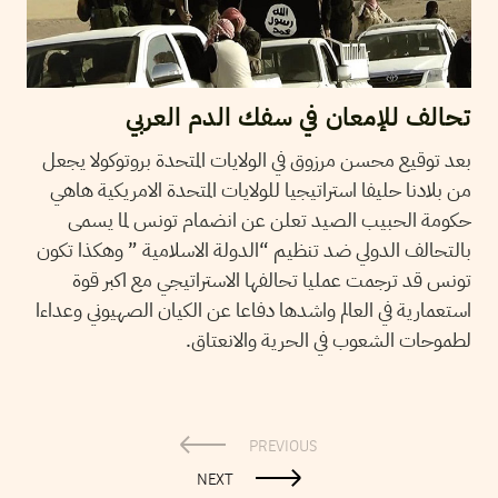
تحالف للإمعان في سفك الدم العربي
بعد توقيع محسن مرزوق في الولايات المتحدة بروتوكولا يجعل
من بلادنا حليفا استراتيجيا للولايات المتحدة الامريكية هاهي
حكومة الحبيب الصيد تعلن عن انضمام تونس لما يسمى
بالتحالف الدولي ضد تنظيم “الدولة الاسلامية ” وهكذا تكون
تونس قد ترجمت عمليا تحالفها الاستراتيجي مع اكبر قوة
استعمارية في العالم واشدها دفاعا عن الكيان الصهيوني وعداءا
لطموحات الشعوب في الحرية والانعتاق.
PREVIOUS
NEXT