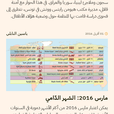
سجون وملاجئ ليبيا، سوريا والعراق. في هذا الحوار مع آمنة
قلالي، مديرة مكتب هيومن رايتس ووتش في تونس، نتطرق إلى
فحوى دراسة قامت بها المنظمة حول وضعية هؤلاء الأطفال.
2016
أفريل
01
ياسين النابلي
مارس 2016: الشهر الدّامي
يمكن اعتبار مارس 2016 من أكثر الأشهر دموية في السنوات