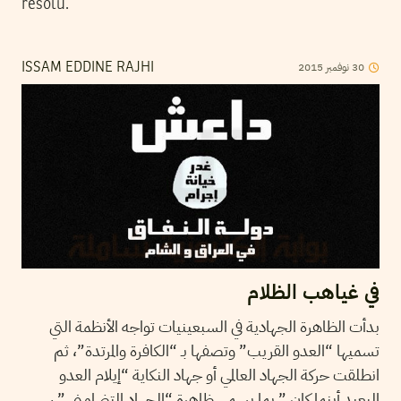
résolu.
2015
نوفمبر
30
ISSAM EDDINE RAJHI
في غياهب الظلام
بدأت الظاهرة الجهادية في السبعينيات تواجه الأنظمة التي
تسميها “العدو القريب” وتصفها بـ “الكافرة والمرتدة”، ثم
انطلقت حركة الجهاد العالمي أو جهاد النكاية “إيلام العدو
البعيد أينما كان ” بما يسمى ظاهرة “الجهاد التضامني ” ،