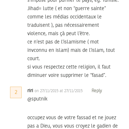
s’impose pour purifier le pays, eg. Tunisie.
Jihad= lutte ( et non “guerre sainte”
comme les médias occidentaux le
traduisent ), pas nécessairement
violence, mais çà peut l’ètre.
ce n’est pas de l’islamisme ( mot
invconnu en islam) mais de l’islam, tout
court.
si vous respectez cette religion, il faut
diminuer voire supprimer le “fasad”.
riri
Reply
on 27/11/2015 at 27/11/2015
2
@sputnik
occupez vous de votre fassad et ne jouez
pas a Dieu, vous vous croyez le gadien de