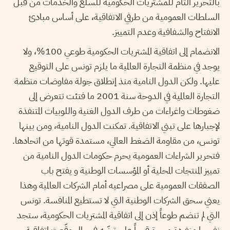
بالتحرير التام للمشتريات الحكومية للسلع والخدمات من قبل
السلطات العمومية من طرفي الاتفاقية، على أساس مبادئ
الانفتاح والشفافية وعدم التمييز.
الانضمام إلى اتفاقية المشتريات الحكومية طوعي 100%، ولا
يوجد في منظمة التجارة العالمية ما يلزم تونس على التوقيع
عليها. ولكن الدول النامية منذ إنطلاق جولة مفاوضات منظمة
التجارة العالمية في الدوحة سنة 2001 ما فتئت تتعرض إلى
ضغوطات واغراءات من طرف الدول الغنية واللوبيات المتنفذة
لإجبارها على تبني الاتفاقية. تمكنت الدول النامية، ومن بينها
تونس، من مقاومة الضغط العالي، مستمدة قوتها من اتحادها.
فتحرير الشراءات العمومية يحرم حكومات الدول النامية من
تمييز المنتجات المحلية أو المؤسسات الوطنية و يفتح باب
الصفقات العمومية على مصراعيه أمام الشركات العالمية وهذا
يعني سحق الشركات الوطنية التي لا تستطيع المنافسة. تونس
التي لم تنضم طوعاً إذن إلى اتفاقية المشتريات الحكومية، ستجد
نفسها منفردة مجبرة قسراً على تبنّيه في حال وقّعت اتفاقية