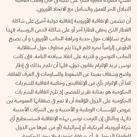
التبادل الحر المعمق والشامل مع الاتحاد الأوروبي.
أن تتضمن الإتفاقية الأوروبية إتفاقية دولية أخرى على شاكلة
القطار الذي يخفي قطارا آخر أو على شاكلة الدمى الروسية، فهذا
يطرح تساؤلات حول جدية ونزاهة الجانب الأوروبي؛ و أن يصبح
الطوعي إلزامياً بجرة قلم فهذا يثير مخاوف حول استقلالية
الجانب التونسي و قدرته على انفاذ سيادته التامة. فإن كانت
تونس تريد الإلتزام بقانون دولي، فلها أن تلتزم بذلك في إطار
واضح وشفاف بعيدا عن الضغوط والمساومات في الغرف المغلقة.
كما أن الإلتزام بأي من الإتفاقيتين وخاصة اتفاقية المشتريات
الحكومية هو بمثابة تقرير للمصير. إذ تلزم اتفاقية المشتريات
الحكومية على الدول الموّقعة أن لا تميز في صفقاتها العمومية بين
عروض المؤسسات الوطنية و الأجنبية و بين الشركات الأجنبية
ذاتها، وبالتالي إن التزمت تونس بهذه الإتفاقية فستستطيع أي
شركة أوروبية، أمريكية، أو إسرائيلية (أو من غيرها من الدول
الموقعة) الدخول في أي صفقة عمومية ولا يحق للحكومة