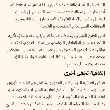
التفاصيل التقنية والقانونية و مُحرّرٌ باللغة الفرنسية فقط. كما
أنه يتطرق إلى مجالات عدة تتجاوز مسائل تسهيل التجارة
لتشمل حقوق الملكية الفكرية و الاستثمار في الطاقة وتحرير
الصفقات العمومية و الخدمات و الفلاحة.
نص المقترح الأوروبي، رغم فداحة ما قد يترتب عنه و عمق تأثيره
المرتقب على حياة المواطن التونسي، غير متاح للعموم. تمكنت
نواة رغم ذلك من الحصول على نص الاتفاقية محل التفاوض
ووقفت على العديد من الإشكاليات القانونية والمبدئية التي
تعتريه. وفي ما يلي بعضها.
إتفاقية تخفي أخرى
تفرض اتفاقية التبادل الحر المعمق والشامل مع الاتحاد الأوروبي
على تونس تطبيق أغلب أحكام اتفاقية المشتريات الحكومية. و
اتفاقية المشتريات الحكومية هي اتفاق متعدد الأطراف تحت
رعاية منظمة التجارة العالمية دخل حيز التنفيذ في 1996 ويقضي