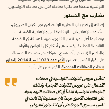
التونسية عندها معاملتها معاملة تقل عن معاملة التونسيين.
تضارب مع الدستور
إضافة إلى فتح باب التطبيع الإقتصادي مع الكيان الصهيوني،
ستُحدث الإتفاقيتان –الإتفاقية المتن والإتفاقية المضمنة –،
بوصفهما أعلى مرتبة من القانون، شروخا عميقة في المنظومة
القانونية الوطنية؛ إذ ستنتفي أحكام كل القوانين والأوامر
والمناشير التي تحمي أو تشجع الشركات والمنتوجات التونسية،
على غرار الفصل 26 من
الأمر عدد 1039 لسنة 2014 المتعلق
بتنظيم الصفقات العمومية
الذي ينص على أن :
تفضّل عروض المقاولات التونسية في صفقات
الأشغال على عروض المقاولات الأجنبية وكذلك
المنتوجات التونسية المنشأ في كل صفقات التزود بمواد
على المنتجات الأخرى مهما كان مصدرها إذا كانت في
نفس مستوى الجودة على أن لا تتجاوز العروض