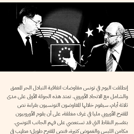
إنطلقت اليوم في تونس مفاوضات اتفاقية التبادل الحر المعمق
والشامل مع الاتحاد الأوروبي. تمتد هذه الجولة الأولى على مدى
ثلاثة أيام، سيقوم خلالها المفاوضون التونسيون بقراءة نص
المقترح الأوروبي مليا في غرف مغلقة، على أن يقوم الأوروبيون
بتفسير النقاط التي قد تستعصي على فهم الجانب التونسي.
مكامن اللبس والغموض كثيرة، فنص المقترح طويل؛ مطنِب في