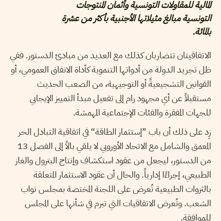
المالية للمقاولات التونسية وأثمان المنتوجات
التونسية مبالغ مثيلاتها الأجنبية بأكثر من عشرة
بالمائة.
الاتفاقيتان تتضاربان كذلك مع العديد من مبادئ الدستور. ففي
ظل تجريد الدولة من أدواتها التنموية كأداة الانفاق العمومي، أو
القوانين التشجيعيةً أو التوجيهية، من الصعب الحديث
مستقبلاً عن أي مجهود رام إلى تفعيل مبدأ التمييز الإيجابي
للجهات المفقرة والفئات الإجتماعية المهمشة.
زِد على ذلك أن باب ”إستثمار الطاقة“ في اتفاقية التبادل الحر
المعمق والشامل مع الاتحاد الأوروبي لا يلقي بالاً إلى الفصل 13
من الدستور، ليجعل من عقود استكشاف وإنتاج البترول والغاز
الطبيعي، إجراءًا إدارياً. والحال أن عقود الاستثمار المتعلقة
بالثروات الطبيعية تُعرض على اللجنة المختصة بمجلس نواب
الشعب. وتُعرض الاتفاقيات التي تبرم في شأنها على المجلس
للموافقة.