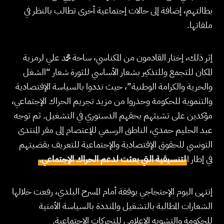
بطالتهم، إضافة إلى حالات إجتماعية أخرى تطالب بالنظر في
ملفاتها.
إثر ذلك، إختار القادمون من المكناسي، ساحة محمد علي لرمزية
المكان للتجمع وللتذكير بشعار الأساسي للثورة شعار “الشغل
والحرية والكرامة الوطنية”، حيث نددوا بالسياسة الإقتصادية
والتنموية للحكومة وحذروا من مزيد تجريم الحراك الإجتماعي،
مؤكدين على تشبثهم بحقهم الدستوري في التشغيل. ثم توجه
عبد الحليم حمدي، الناطق الرسمي للإعتصام إلى مقر المنتدى
التونسي للحقوق الإقتصادية والإجتماعية للتعريف بقضيتهم
في إطار ا
لتنسيقية التي بعثت لدعم الحراك الإجتماعي.
إنتهى اليوم الإحتجاجي بوقفة أمام المسرح البلدي، رفعت خلالها
الشعارات المطالبة بالتشغيل والمنددة بالسياسة الأمنية
للحكومة والتشويه الإعلامي للتحركات الإجتماعية.