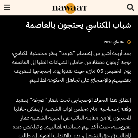
شباب المكناسي يحتجون بالعاصمة
2016
ماي
06
بعد أربعة أشهر من إعتصام “هرمنا” بمقر معتمدية المكناسي،
توجه أربعون معطلا من حاملي الشهادات العليا إلى العاصمة
يوم الخميس 05 ماي، حيث نفذوا يوما إحتجاجيا للتعريف
بقضيتهم والإحتجاج على تجاهل الحكومة لمطالبهم.
إنطلق هذا التحرك الإحتجاجي تحت شعار “صرخة” بتنفيذ
وقفة إحتجاجية امام مجلس نواب الشعب، لم يتمكن خلالها
المحتجون إلا من مقابلة النائب عن الجبهة الشعبية عمار
عمروسية، حيث أكد لهم مساندته لمطالبهم. و تتلخص هذه
المطالب في حق التشغيل، بدءا بالإنتداب الفوري لمن طالت