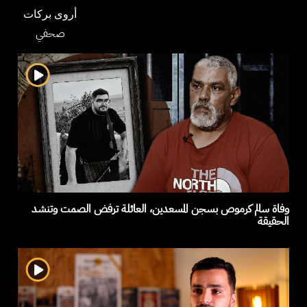
أروى بركات
صحفي
وفاة سالم كرموص بسجن المسعدين، العائلة ترفض الصمت وتنشد
الحقيقة