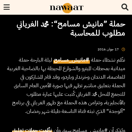
حملة ”مانيش مسامح“: محمد الغرياني
مطلوب للمحاسبة
2016
جوان
17
نظّم نشطاء حملة
#مانيش_مسامح
ليلة البارحة حملة
ميدانية بمحطات الميترو والشوارع المحيطة بها بالضاحية الغربية
للعاصمة، الدندان وخزندار وباردو، وقد قام المشاركون في
الحملة بتعليق مناشير تظهر فيها صورة الأمين العام السابق
للتجمع المنحل محمد الغرياني كُتبت عليها عبارة مطلوب
بالأنجليزية، وتتزامن هذه الحملة مع ظهور الغرياني في برنامج
”آلوجدة“ الذي تبثه قناة التاسعة طيلة شهر رمضان.
ويُذكر أن #مانيش_مسامح سبق وأن
نظّمت حملات تعليق