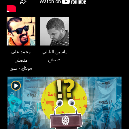
ياسين النابلي
محمد على
صحفي
منصلي
مونتاج
- صور