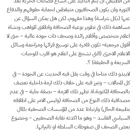
من الطبيعي ان يتم التاكيد على اتساع فضاءات الحرية بعد
الثورة وان يكون الصحافيون متيقظين لحماية حقوقهم والدفاع
عنها (بكل شراسة) وهذا مفهوم، لكن هل يمكن السؤال عن
مساهمة ذلك في تطوير نوعية الصحافة واطلاق المواهب ونشاة
اعلام متخصص وأقلام رائدة وصحف ذات جودة عالية – حتى لا
أقول مرجعية- تكون قادرة على توسيع قرائها ومزاحمة وسائل
الاعلام الاخرى (التي تشجع على اعلام هو اقرب للوجبات
السريعة و الخفيفة) ؟.
لايبدو ذلك متاحا في وقت يقل فيه الحديث عن الجودة – في
كل المجالات – وتبرز فيه على خلاف ذلك ازمة داخلية تعصف
بالصحافة المكتوبة.اذ تظهر تلك الازمة – بصفة جلية – في عدم
مصداقية ذلك النوع من الصحافة (وليس الامر على اطلاقه
بطبيعة الحال) وارتباط عدد من المؤسسات الصحفية بالمال
السياسي الفاسد – وهو ما اكدته نقابة الصحفيين – وخضوع
بعض الصحف الى ضغوطات السلطة او تاثيراتها.