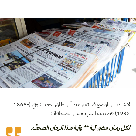
لا شك ان الوضع قد تغير منذ أن اطلق احمد شوقي‏ (1868-
1932) قصيدته الشهيرة عن الصحافة ‏:
لـكـل زمــان مـضى آيـة ** وآيـة هـذا الـزمان الصحفْ.