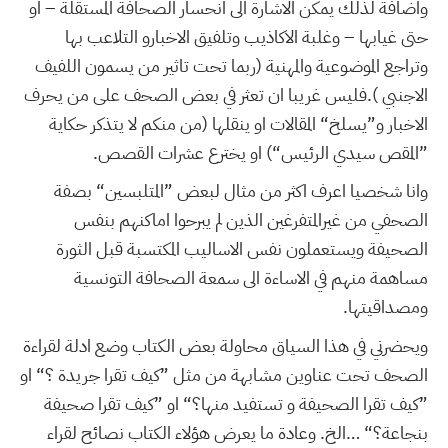
واضافة لذلك يمكن الاشارة الى انحسار الصحافة المستقلة – او
حتى غيابها – وغلبة الاكاذيب وتلفيق الاخبارو التلاعب بها
وتراجع الموضوعية والمهنية (ربما تحت تاثير من يسمون اللفيف
الاجنبي ).فليس غريبا ان تعثر في بعض الصحف على من يحرف
الاخبار و”يسلخ“ المقالات او ينقلها (من منكم لا يتذكر حكاية
”المقص سيدي الرئيس“) او يخترع عشرات القصص.
وانا شخصيا اعرف اكثر من مثال لبعض ”المتلبسين“ بصفة
الصحفي من غيرالمتفرغين الذين لم يبرحوا اماكنهم بنفس
الصحيفة ويستعملون نفس الاساليب المكتسبة قبل الثورة
مساهمة منهم في الاساءة الى سمعة الصحافة التونسية
ومصداقيتها.
ويحضرني في هذا السياق محاولة بعض الكتاب وضع ادلة لقراءة
الصحف تحت عناوين مشابهة من مثل ”كيف تقرا جريدة ؟“ او
”كيف تقرا الصحيفة و تستفيد منها؟“ او ”كيف تقرا صحيفة
بنجاعة؟“ …الخ. وعادة ما يعرض هؤلاء الكتاب نصائح لقراء