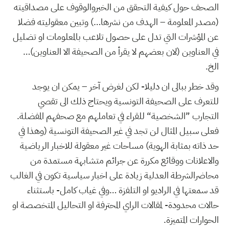
الصحف حول كيفية التحقق من الخبروالوقوف على مصداقيته
(مصدر المعلومة – الهدف من نشرها…) وتبين معقوليته فضلا
عن المؤشرات التي تدل على حصول تلاعب بالمعلومات او تضليل
في العناوين (لان بعضهم لا يقرأ من الصحيفة الا العناوين)…
الخ.
وقد خطر ببالى ان دليلا- لكن لغرض آخر – يمكن ان يوجد
للتعرف على الصحيفة التونسية ويحتاج ذلك الى تقصي
التجارب ”الشخصية“ للقراء في تعاملهم مع صحفهم المفضلة.
فعلى سبيل المثال لن تجد في غير الصحيفة التونسية (وهذا في
حد ذاته بمثابة الهوية) مساحات غير معقولة للاخبار الرياضية
والاعلانات ووقائع مكررة عن جرائم متشابهة مستمدة من
محاضرالشرطة العدلية زيادة على اخبار سياسية تكون في الغالب
قد سمعتها في الراديو او التلفزة …وفي غياب كامل- باستثناء
حالات محدودة- لمقالات الراي المحترفة او التحاليل المتخصصة او
الحوارات المتميزة.