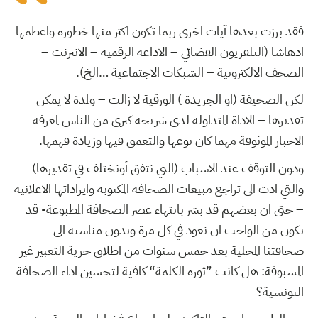
فقد برزت بعدها آيات اخرى ربما تكون اكثر منها خطورة واعظمها
ادهاشا (التلفزيون الفضائي – الاذاعة الرقمية – الانترنت –
الصحف الالكترونية – الشبكات الاجتماعية …الخ).
لكن الصحيفة (او الجريدة ) الورقية لا زالت – ولمدة لا يمكن
تقديرها – الاداة المتداولة لدى شريحة كبرى من الناس لمعرفة
الاخبار الموثوقة مهما كان نوعها والتعمق فيها وزيادة فهمها.
ودون التوقف عند الاسباب (التي نتفق أونختلف في تقديرها)
والتي ادت الى تراجع مبيعات الصحافة المكتوبة وايراداتها الاعلانية
– حتى ان بعضهم قد بشر بانتهاء عصر الصحافة المطبوعة- قد
يكون من الواجب ان نعود في كل مرة وبدون مناسبة الى
صحافتنا المحلية بعد خمس سنوات من اطلاق حرية التعبير غير
المسبوقة: هل كانت ”ثورة الكلمة“ كافية لتحسين اداء الصحافة
التونسية؟