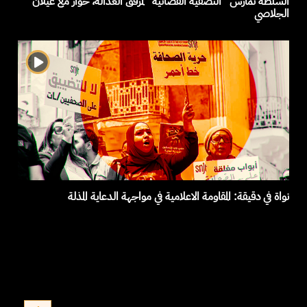
السلطة تمارس ”التصفية القضائية“ لمرفق العدالة، حوار مع غيلان
الجلاصي
نواة في دقيقة: المقاومة الاعلامية في مواجهة الدعاية المذلة