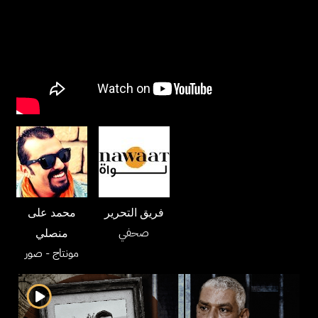
فريق التحرير
محمد على
صحفي
منصلي
مونتاج
- صور