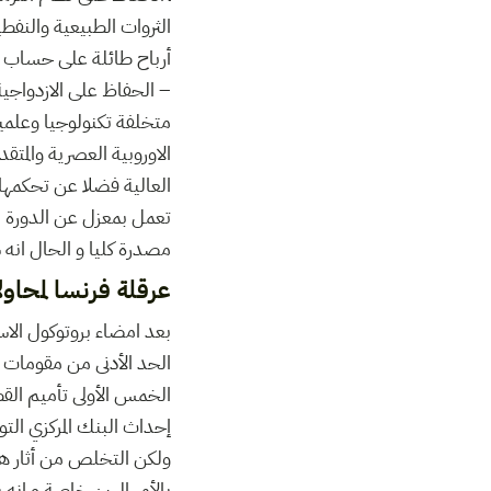
الثروات الطبيعية والنفط
أرباح طائلة على حساب ا
– الحفاظ على الازدواجية
متخلفة تكنولوجيا وعلميا
الاوروبية العصرية والمت
العالية فضلا عن تحكمها 
تعمل بمعزل عن الدورة الا
مصدرة كليا و الحال انه 
عرقلة فرنسا لمحاو
الحد الأدنى من مقومات 
الخمس الأولى تأميم القطا
إحداث البنك المركزي التون
ولكن التخلص من أثار هذا
بالأمر الهين خاصة و انه