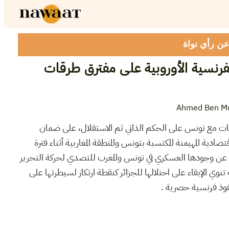
 عن رأي نواة
فرنسية الأوروبية على مفترق طرقات
Ahmed Ben M
ضات مع تونس على الحكم الذاتي ثم الاستقلال، على ضمان
صادية المهيمنة المكتسبة بتونس والمنطقة المغاربية أثناء فترة
ظ عن وجودها العسكري في تونس والمغرب للتصدي لحركة التحرير
تنوي الإبقاء على احتلالها للجزائر كنقطة ارتكاز لسيطرتها على
فوذ فرنسية حصرية .