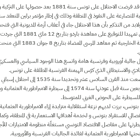
ويجدر التذكير بأن فرنسا قد فرضت الاحتلال على تونس سنة 1881
لابد من التذكير بأن هذا الاحتلال جاء في أعقاب أزمة المديونية التي ف
المالية الدولية على تونس تمهيدا للتو
مجالات الدفاع والسياسة الخارجية ثم 
.
دي والاستيطاني الذي كرّس الهيمنة الفرنسية المطلقة على تونس.
وقد سبق لتونس أن خضعت منذ القرن السادس عشر وتحد
الساحلية، واستمر لمدة أربعين سنة قبل عودتها سنة 1574 إلى سيطرة الام
ا للسيطرة على الحوض الغربي للمتوسط.
 بتونس، برزت لديهم نزعة استقلالية متزايدة إزاء الامبراطورية العثما
الي للاستفراد بتونس و لخدمة أهدافها الاستعمارية في المنطقة، وكما س