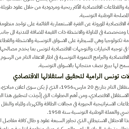
ية والقطاعات الاقتصادية الأكثر ربحية ومردودية من خلال عقود طويلة ا
لمصلحة الوطنية التونسية.
 الاقتصادية الموروثة عن الفترة الاستعمارية القائمة على تواجد منظوم
 ومتخصصة في المناولة والانشطة ذات القيمة المضافة المتدنية الى جانب
قدمة تكنولوجيا وهي المسيطرة على الاسواق التونسية والانشطة والقطاع
في توجيه الخيارات والتوجهات الاقتصادية لتونس بما يخدم مصالحها. 
قتصادية والبرامج التنموية التونسية في اطار الاعفاء التام من الرسوم
سمح لها ببيع نصف منتجاتها بالاسواق التونسية.
لات تونس الرامية لتحقيق استقلالها الاقتصادي
بعد امضاء بروتوكول الاستقلال التام بتاريخ 20 مارس،1956، الذي ل
الاستقلال الاقتصادي، ومن أهم الخطوات التي إتُخِذت لتحقيق هذا 
عات الاستراتيجية الحيوية في مجالات الطاقة والكهرباء والمياه والنقل 
سي والعملة الوطنية التونسية سنة 1958.
 الاحتلال الاستيطاني الذي تجاوز السبعة عقود و طال كافة مفاصل الد
 يتطلب تحقيق الجلاء الزراعي والعسكري وبناء منظومة انتاجية صناعية