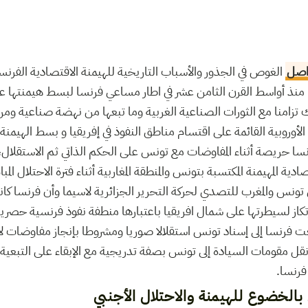
اصل
الغوص في الجذور والأسباب التاريخية للهيمنة الاقتصادية الفرنس
ا منذ أواسط القرن الثامن عشر في اطار مساعي فرنسا لبسط هيمنتها ع
ر سنة 1830 وذلك تزامنا مع الثورات الصناعية الغربية وما تبعها من نهضة صناع
 الأوروبية القائمة على اقتسام مناطق النفوذ في إفريقيا و بسط الهيمنة ا
نسا حريصة أثناء المفاوضات مع تونس على الحكم الذاتي ثم الاستقلال
دية المهيمنة المكتسبة بتونس والمنطقة المغاربية أثناء فترة الاحتلال ال
نس والمغرب للتصدي لحركة التحرير الجزائرية لاسيما وأن فرنسا كانت
ارتكاز لسيطرتها على شمال افريقيا باعتبارها منطفة نفوذ فرنسية حصرية
هدف إلى نقل مقومات السيادة إلى تونس بصفة تدريجية مع الإبقاء على التبعية
فرنسا.
الخضوع للهيمنة والاحتلال الأجنبي