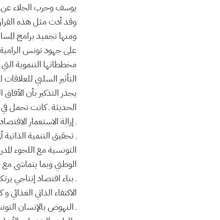
يوسف وحرب الجلاء عن بنزر
وقد أدت مثل هذه القرار
ومنها تجميد برامج المساع
على جهود تونس الرامية إ
مخططاتها التنموية التي ت
التأثير السلبي للعلاقات ا
يجدر التذكير بأن الآفاق 
الحديثة ـ كانت تحمل في 
ـ إزالة الاستعمار الاقتص
ـ تحقيق التنمية الذاتية أ
التونسية مع اللجوء المدر
الوطني وبما يتماشى مع قد
ـ بناء اقتصاد إنتاجي ير
الاكتفاء الذاتي الغذائي 
ـ النهوض بالإنسان التون