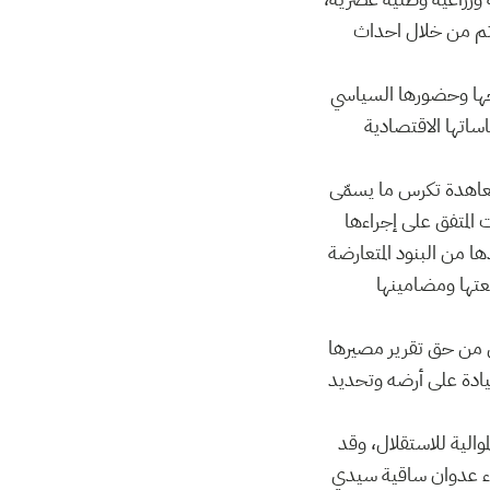
تم من خلال احداث
لحها وحضورها السياسي
اساتها الاقتصادية
 معاهدة تكرس ما يسمّى
ت المتفق على إجراءها
إلى تونس وتعديل اتفاقيات الحكم الذاتي لسنة 1955 لتجريدها من البنود المتعارضة
عتها ومضامينها
نس من حق تقرير مصيرها
يادة على أرضه وتحديد
موالية للاستقلال، وقد
ناء عدوان ساقية سيدي