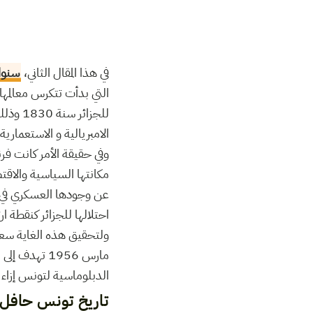
في هذا المقال الثاني،
سنو
التي بدأت تتكرس معالمه
للجزائ
الامبريالية و الاستعمارية
وفي حقيقة الأمر كانت فر
مكانتها السياسية والاقتصا
عن وجودها العسكري في تو
احتلالها للجزائر كنقطة 
مارس 1956 ت
الدبلوماسية لتونس إزاء 
تاريخ تونس حافل ب