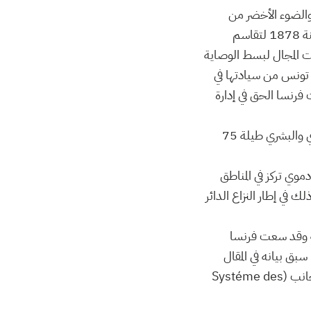
 بعد حصولها على التزكية والضوء الأخضر من
الأطراف الأوروبية الرئيسية المتصارعة على النفوذ في المنطقة وذلك في إطار مؤتمر برلين المنعقد سنة 1878 لتقاسم
تحت المجال لبسط الوصاية
قيع على معاهدة باردو بتاريخ 12 ماي 1881 التي جردت تونس من سيادتها في
معاهد المرسى الممضاة بتاريخ 8 جوان 1883 التي منحت فرنسا الحق في إدارة
وبذلك فتح المجال لانتقال جالية أوروبية وفرنسية هامة واتسع هذا الوجود السياسي والعسكري والبشري طيلة 75
يدا سنة 1535 إلى احتلال إسباني دموي تركز في المناطق
براطورية العثمانية وذلك في إطار النزاع الدائر
نية وقد سعت فرنسا
بق بيانه في المقال
الاول شرعت في بسط سيطرتها على مفاصل الاقتصاد التونسي مستغلّة منظومة الامتيازات للأجانب (Systéme des