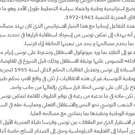
ضع استراتيجية وطنية واعتماد سياسة التخطيط طويل الأمد وهو ما 
عشرية للتنمية 1961-1972.
عدة للتفاعل إيجابيا مع هذا الخيار الاستراتيجي الذي كان يهدد مصا
بار أنه يهدف إلى تمكين تونس من إسترداد استقلالية قرارها في تحديد سي
 بما يخدم مصالحها و يحد من تبعيتها الخانقة إزاء فرنسا.
تدعو إلى التقيّد بما ورد ببروتوكول الاستقلال وتشترط على تونس إبرام
متبادلة» المنصوص عليها بوثيقة الاستقلال وذلك قبل الشروع في المفاوضا
بخصوص نقل مقومات السيادة 
نية التونسية.غير ان هذه الاتفاقيات لم تكن في واقع الامر، بحكم طبي
لاح بل كان على تونس اتخاذ قرار سيادي بإلغائها من جانب واحد.
تكن جادة في ما تدعيه من رغبة في توفير الظروف الملائمة لتمكين تو
 الشعب التونسي نحو التحرر والاستقلال الفعلي وممارسة حقه في الس
وية الوطنية وتنفيذها بما يتماشى مع مصالحه العليا.
م الاستقرار الذي ميز العلاقات بين تونس وفرنسا طيلة العشرية الأولى ال
دى أحيانا إلى القطيعة الدبلوماسية وحتى إلى الصدام المسلح خاصة أث