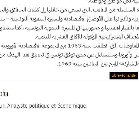
اسية لكل مواطن ومواطنة.
 السلسلة من المقالات ـ التي نسعى من خلالها إلى كشف الحقائق والج
بية وتأثيراتها على الأوضاع الاقتصادية والمسيرة التنموية التونسية – سن
 باعتبار اهميتها و محوريتها في المسيرة التنموية التونسية ، كما سن
داف الاستراتيجية الموكولة للآفاق العشرية للتنمية.
هذا و سنتطرق ايضا إلى المفاوضات التي انطلقت سنة 1963 مع المجموعة ا
نس وأوروبا وسنتساءل عن مدى توفق تونس في تحقيق هذا الهدف م
ركة» المبرم بين الجانبين سنة 1969.
Libre-échange
pha
r. Analyste politique et économique