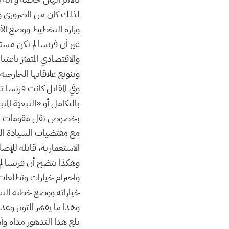
لذلك كان من الضروري و
وزارة التخطيط ووضع الآفاق ال
غير أن فرنسا لم تكن مست
والاقتصادي المتميّز باعت
وتنويع علاقاتها الخارجية
وفي المقابل كانت فرنسا 
بالتكامل أو «التبعيّة ال
مع مقتضيات السيادة الوط
الاستعمارية، قابلة للإص
وهكذا يتضح أن فرنسا لم 
واحترام خيارات وتطلعات
خياراته ووضع خطته التنم
وهذا ما يفسّر التوتر وعد
بلغ هذا التدهور مداه وأ