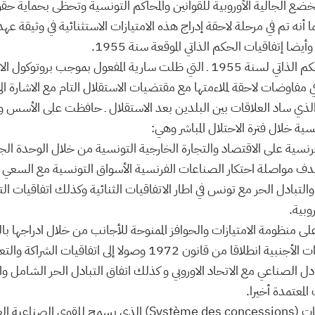
ضع الجالية الأوروبية للقوانين والمحاكم التونسية وتحظى بحماية حقو
مفاوضات لاحقة لملاءمتها مع مقتضيات الاستقلال التام مع الاشارة ال
لذي ساد العلاقات بين البلدين بعد الاستقلال ـ حافظت على الأسس وال
سية خلال فترة الاحتلال المباشر وهي:
فرنسية على الاقتصاد والتجارة الخارجية التونسية من خلال الوحدة الج
ف مواصلة احتكار الصناعات الفرنسية الأسواق التونسية مع السعي إ
تبادل الحر مع تونس في اطار الاتفاقيات الثنائية وكذلك اتفاقيات الت
وبية.
لى منظومة الامتيازات والحوافز الممنوحة للأجانب من خلال ادراجها بالق
على استقطاب الاستثمارات الأجنبية انطلاقا من قانون 1972 وصولا إلى 
تفاقية 1995 للتبادل الصناعي مع الاتحاد الاوروبي و كذلك اتفاق التبادل الحر الشام
لمعتمدة أخيرا.
ـ الحفاظ على نظام اللزمات (Système des concessions) الذي يسم