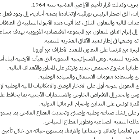
ت وكذلك قرار تأميم الأراضي الفلاحية سنة 1964.
ات، التي اضطر الرئيس بورقيبة لإتخاذها بصفة أحادية، إلى ردود فعل 
دات المالية والتعاون الثنائي، كما أثرت هذه الأجواء السلبية في العلاق
لى إبرام اتفاق للتعاون مع المجموعة الاقتصادية الأوروبية بهدف مساعد
م وضعها في إطار تنفيذ الآفاق العشرية للتنمية.
لمهتزة مع فرنسا على التعاون المتعدد الأطراف مع أوروبا
العشرية للتنمية ـ وهي الاستراتيجية التنموية التي هيأت الأرضية لبناء
طياتها مشروع مجتمعي جديد وترتكز على المحاور والأهداف التالية:
ادي واستعادة مقومات الاستقلال والسيادة الوطنية.
ي التعويل بدرجة أولى على الادخار الوطني والامكانيات المالية الوطنية لإن
وس والحذر إلى الاقتراض الخارجي والاستثمارات الأجنبية بما يحافظ على 
رة تونس على التداين واحترام التزاماتها الدولية.
تكز على إنشاء صناعة وطنية وإصلاح وتحديث القطاع الفلاحي بما يسمح
و كذلك التنمية الصناعية وتطوير القطاع السياحي.
سي تعليميا وثقافيا واجتماعيا والارتقاء بمستوى حياته من خلال تأمين 