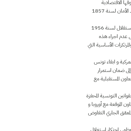
قها الاقتصادية
والاجتماعية المكتسبة علما أنه تم في مرحلة لاحقة إدراج هذه الامتيازات الاستثنائية في وثيقة عهد الأمان لسنة 1857
والملاحظ ان إتفاقيات الحكم الذاتي لسنة 1955 ـ التي ظلت سارية المفعول بموجب بروتوكول الاستقلال لسنة 1956
ى عدم اجراء هذه
مرتكزات الأساسية التي
مركية و ابقاء تونس
لى ضمان استمرار
عاون المستقبلية مع
وانين التونسية المحفزة
اتفاقيات الشراكة والتعاون الموقعة مع أوروبا و
ل والمعمّق الجاري التفاوض
ح للقوى الصناعية العظمى احتكار استغلال