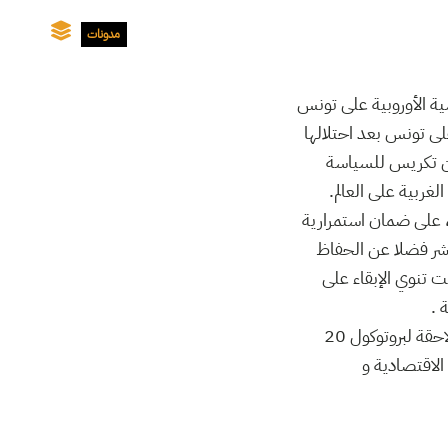
مدونات
ية الأوروبية على تونس
لى تونس بعد احتلالها
ية ومن تكريس للسياسة
لغربية على العالم.
، على ضمان استمرارية
مباشر فضلا عن الحفاظ
 تنوي الإبقاء على
 .
ولتحقيق هذه الغاية سعت فرنسا إلى إسناد تونس استقلالا صوريا ومشروطا بإنجاز مفاوضات لاحقة لبروتوكول 20
 الاقتصادية و