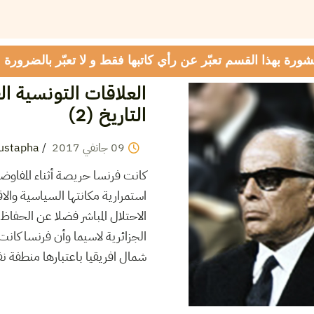
شورة بهذا القسم تعبّر عن رأي كاتبها فقط و لا تعبّر بالضرورة
العلاقات التونسية ال
التاريخ (2)
09
جانفي
2017
/
ustapha
كانت فرنسا حريصة أثناء المفاو
استمرارية مكانتها السياسية والاقت
الاحتلال المباشر فضلا عن الحفا
الجزائرية لاسيما وأن فرنسا كانت 
شمال افريقيا باعتبارها منطفة ن