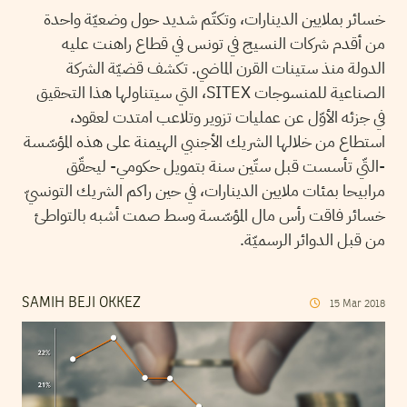
خسائر بملايين الدينارات، وتكتّم شديد حول وضعيّة واحدة
من أقدم شركات النسيج في تونس في قطاع راهنت عليه
الدولة منذ ستينات القرن الماضي. تكشف قضيّة الشركة
الصناعية للمنسوجات SITEX، التي سيتناولها هذا التحقيق
في جزئه الأوّل عن عمليات تزوير وتلاعب امتدت لعقود،
استطاع من خلالها الشريك الأجنبي الهيمنة على هذه المؤسّسة
-التّي تأسست قبل ستّين سنة بتمويل حكومي- ليحقّق
مرابيحا بمئات ملايين الدينارات، في حين راكم الشريك التونسيّ
خسائر فاقت رأس مال المؤسّسة وسط صمت أشبه بالتواطئ
من قبل الدوائر الرسميّة.
SAMIH BEJI OKKEZ
15
Mar
2018