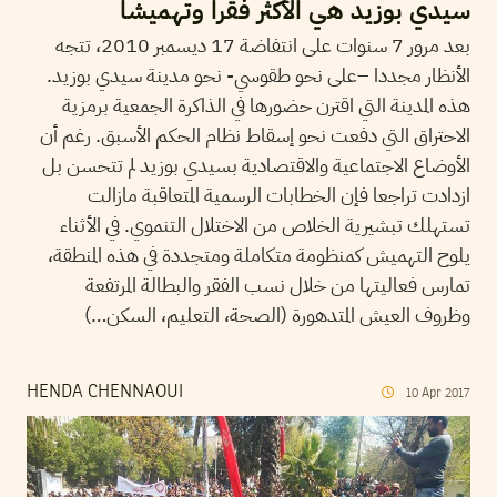
سيدي بوزيد هي الأكثر فقرا وتهميشا
بعد مرور 7 سنوات على انتفاضة 17 ديسمبر 2010، تتجه
الأنظار مجددا –على نحو طقوسي- نحو مدينة سيدي بوزيد.
هذه المدينة التي اقترن حضورها في الذاكرة الجمعية برمزية
الاحتراق التي دفعت نحو إسقاط نظام الحكم الأسبق. رغم أن
الأوضاع الاجتماعية والاقتصادية بسيدي بوزيد لم تتحسن بل
ازدادت تراجعا فإن الخطابات الرسمية المتعاقبة مازالت
تستهلك تبشيرية الخلاص من الاختلال التنموي. في الأثناء
يلوح التهميش كمنظومة متكاملة ومتجددة في هذه المنطقة،
تمارس فعاليتها من خلال نسب الفقر والبطالة المرتفعة
وظروف العيش المتدهورة (الصحة، التعليم، السكن…)
HENDA CHENNAOUI
10
Apr
2017