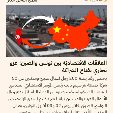
08
أفريل
2019
سميح الباجي عكاز
العلاقات الاقتصاديّة بين تونس والصين: غزو
تجاري بقناع الشراكة
بحضور وفد يضمّ 200 رجل أعمال صينيّ وممثّلين عن 50
شركة صينيّة يترأسهم نائب رئيس المؤتمر الاستشاري السياسي
للشعب الصيني، استضافت تونس الدورة الثامنة لمنتدى رجال
الأعمال العرب والصينيّين تزامنا مع تنظيم المنتدى الإقتصادي
التونسي الصيني خلال يومي 02 و03 أفريل الجاري. هذان
الحدثان، اللّذين تمّا بإشراف مباشر من رئاسة الحكومة،