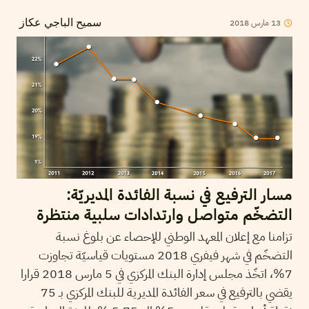
13
مارس
2018
سميح الباجي عكاز
مسار الترفيع في نسبة الفائدة المديريّة:
التضخّم متواصل وارتدادات سلبية منتظرة
تزامنا مع إعلان المعهد الوطني للإحصاء عن بلوغ نسبة
التضخّم في شهر فيفري 2018 مستويات قياسيّة تجاوزت
7%، اتخّذ مجلس إدارة البنك المركزي في 5 مارس 2018 قرارا
يقضي بالترفيع في سعر الفائدة المديرية للبنك المركزي بـ 75