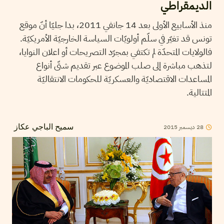
الديمقراطي
منذ الأسابيع الأولى بعد 14 جانفي 2011، بدا جليّا أنّ موقع
تونس قد تغيّر في سلّم أولويّات السياسة الخارجيّة الأمريكيّة.
فالولايات المتحدّة لم تكتفي بمجرّد التصريحات أو اعلان النوايا،
لتذهب مباشرة إلى صلب الموضوع عبر تقديم شتّى أنواع
المساعدات الاقتصاديّة والعسكريّة للحكومات الانتقاليّة
المتتالية.
28
ديسمبر
2015
سميح الباجي عكاز