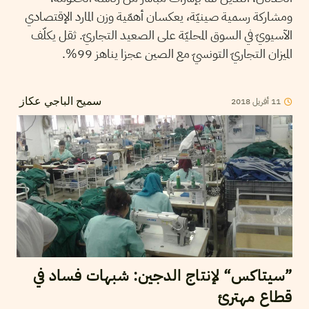
ومشاركة رسمية صينيّة، يعكسان أهمّية وزن المارد الإقتصادي
الآسيويّ في السوق المحليّة على الصعيد التجاريّ. ثقل يكلّف
الميزان التجاريّ التونسيّ مع الصين عجزا يناهز 99%.
11
أفريل
2018
سميح الباجي عكاز
”سيتاكس“ لإنتاج الدجين: شبهات فساد في
قطاع مهترئ