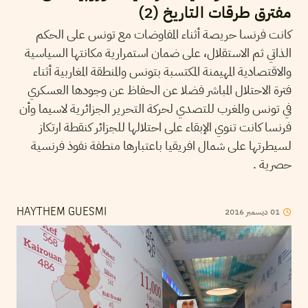
مفترق طرقات التاريخ (2)
كانت فرنسا حريصة أثناء المفاوضات مع تونس على الحكم
الذاتي ثم الاستقلال، على ضمان استمرارية مكانتها السياسية
والاقتصادية المهيمنة المكتسبة بتونس والمنطقة المغاربية أثناء
فترة الاحتلال المباشر فضلا عن الحفاظ عن وجودها العسكري
في تونس والمغرب للتصدي لحركة التحرير الجزائرية لاسيما وأن
فرنسا كانت تنوي الإبقاء على احتلالها للجزائر كنقطة ارتكاز
لسيطرتها على شمال افريقيا باعتبارها منطفة نفوذ فرنسية
حصرية .
01
ديسمبر
2016
HAYTHEM GUESMI