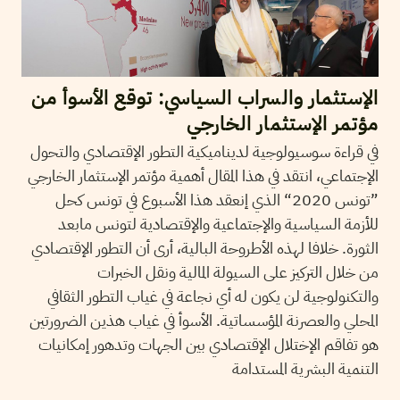
الإستثمار والسراب السياسي: توقع الأسوأ من
مؤتمر الإستثمار الخارجي
في قراءة سوسيولوجية لديناميكية التطور الإقتصادي والتحول
الإجتماعي، انتقد في هذا المقال أهمية مؤتمر الإستثمار الخارجي
”تونس 2020“ الذي إنعقد هذا الأسبوع في تونس كحل
للأزمة السياسية والإجتماعية والإقتصادية لتونس مابعد
الثورة. خلافا لهذه الأطروحة البالية، أرى أن التطور الإقتصادي
من خلال التركيز على السيولة المالية ونقل الخبرات
والتكنولوجية لن يكون له أي نجاعة في غياب التطور الثقافي
المحلي والعصرنة المؤسساتية. الأسوأ في غياب هذين الضرورتين
هو تفاقم الإختلال الإقتصادي بين الجهات وتدهور إمكانيات
التنمية البشرية المستدامة