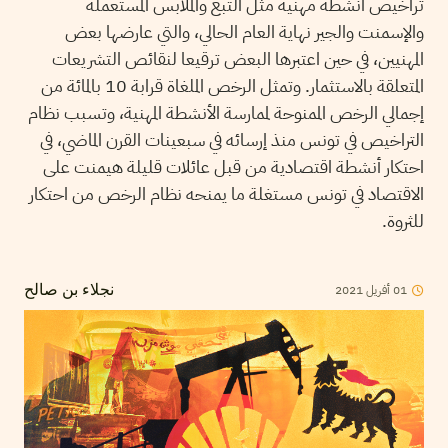
تراخيص أنشطة مهنية مثل التبغ والملابس المستعملة
والإسمنت والجير نهاية العام الحالي، والتي عارضها بعض
المهنيين، في حين اعتبرها البعض ترقيعا لنقائص التشريعات
المتعلقة بالاستثمار. وتمثل الرخص الملغاة قرابة 10 بالمائة من
إجمالي الرخص الممنوحة لممارسة الأنشطة المهنية، وتسبب نظام
التراخيص في تونس منذ إرسائه في سبعينات القرن الماضي، في
احتكار أنشطة اقتصادية من قبل عائلات قليلة هيمنت على
الاقتصاد في تونس مستغلة ما يمنحه نظام الرخص من احتكار
للثروة.
01
أفريل
2021
نجلاء بن صالح