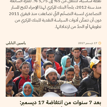
نقطة أساسية، لتنتقل من 5% إلى 5,75 %. للمرّة السابعة
منذ سنة 2012، يلجأ البنك المركزي لهذا الإجراء لكبح المسار
التصاعدي لنسبة التضخّم التّي تضاعفت منذ فيفري 2011
دون أن تتمكّن أدوات السياسة النقدية للبنك المركزي من
تطويقها أو الحدّ من ارتداداتها.
17
ديسمبر
2017
ياسين النابلي
بعد 7 سنوات من انتفاضة 17 ديسمبر: