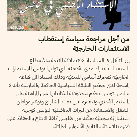
من أجل مراجعة سياسة إستقطاب
الاستثمارات الخارجيّة
إن المتأمّل في السياسة الاقتصاديّة المتبعة منذ مطلع
السبعينات ،يدرك مدى الأهميّة التي توليها تونس للاستثمارات
الخارجيّة كمحرك أساسي للتنميّة وذلك استنادا الى قناعة
راسخة لدى معظم الطبقة السياسية الحاكمة والمعارضة بأنه لا
مناص لتونس بحكم محدوديّة امكانياتها ،من المراهنة على
المستثمر الأجنبي وتحفيزه على بعث المشاريع وتوفير مواطن
الشغل والاستفادة من الميزات التفاضليّة لتونس كوجهة
استثماريّة مجديّة تمكّنه من تقليص كلفة الانتاج والحفاظ على
قدرة تنافسيّة عاليّة في الأسواق العالميّة.