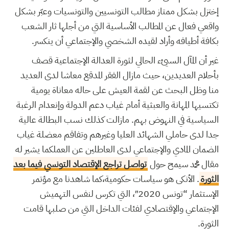
إختزل بشكل ممتاز مطالب التونسيين والتونسيات وعبّر بشكل
واقعي فعال عن المطالب الأساسية التي من أجلها ثار الشعب
بكافة أطيافه وأراد لقيده الشخصي والإجتماعي أن ينكسر.
غير أن المآل السيئء الحالي لثورة العدالة الإجتماعية قصف
بأحلام العديدين، حيث مازال الفقر المدقع معاشا لدى العديد
منا وظل البحث عن لقمة العيش على حاله معاناة يومية
تكتسيها المهانة والعبثية أمام غياب دعم الدولة وإنعدام الرغبة
السياسية في النهوض بهم. مازالت كذلك نسب البطالة عالية
جدا لدى حاملي الشهائد العليا وغيرهم وتفاقم معضلة غياب
الضمان المادي والإجتماعي لدى العاطلين عن العملكما يشير له
مقال محمد سيمح حول
تواصل تراجع الإقتصاد التونسي فيما بعد
الثورة
. الأنكى هو سياسات حكومية،كما شاهدنا مع مؤتمر
الإستثمار “تونس 2020″، التي تكرس لنفس التهميش
الإجتماعي والإقتصادي لفئات الداخل التي من صلبها قامت
الثورة.