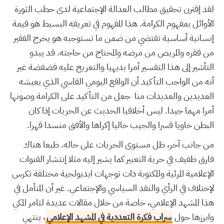
لقد إقترن تحقيق مطالب العدالة الإجتماعية لدى حطب الثورة
الأوائل بمفهوم الكرامة. هذا المفهوم في تعريفه البسيط هو قيمة
إنسانية أساسية تقتضي من ضمن ما تستوجبه هو يخرج الفقير
من فقره والمريض من مرضه والمحتاج من حاجته. قد يبدو
التأشير إلى هذا التفسير أمرا بديهيا والتعريج عليه فضفضة غير
أنه من الواجب التأكيد أن الواقع اليومي القاسي الذي يعيشه
العديدين والعديدات منا جعل من التأكيد على الكرامة وصونها
أمرا مهما جيدا. ليس أخلاقيا الحديث عن الحريات إذا كان
البطن خاويا قسرا والجيب خاليا إكراها والأفق منسدا قهرا.
من جانب آخر، ظل مستوى الحريات على حاله. طبعا هناك
فارق طفيف في حرية التعبير كما يشير إليه مثلا إنتشار القنوات
الإعلامية المرئية والمكتوبة ذات توجهات ايديولجية مختلفة تكرس
لإختلاف في الرأي والنقد السياسي والإجتماعي. غير أن المتأمل في
هذا المشهد الإعلامي، خاصة من خلال مقالات عديدة لثامر المكي
وابرزها حول
سراب فكرة التعددية في المشهد الإعلامي
، ينتهي