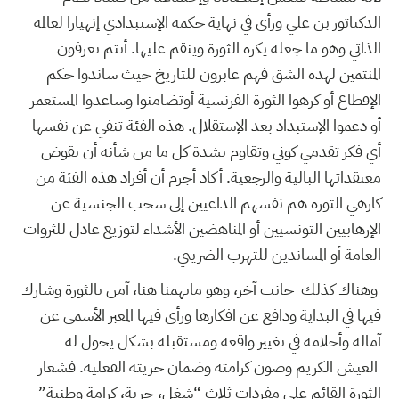
الدكتاتور بن علي ورأى في نهاية حكمه الإستبدادي إنهيارا لعالمه
الذاتي وهو ما جعله يكره الثورة وينقم عليها. أنتم تعرفون
المنتمين لهذه الشق فهم عابرون للتاريخ حيث ساندوا حكم
الإقطاع أو كرهوا الثورة الفرنسية أوتضامنوا وساعدوا المستعمر
أو دعموا الإستبداد بعد الإستقلال. هذه الفئة تنفي عن نفسها
أي فكر تقدمي كوني وتقاوم بشدة كل ما من شأنه أن يقوض
معتقداتها البالية والرجعية. أكاد أجزم أن أفراد هذه الفئة من
كارهي الثورة هم نفسهم الداعيين إلى سحب الجنسية عن
الإرهابيين التونسيين أو المناهضين الأشداء لتوزيع عادل للثروات
العامة أو المساندين للتهرب الضريبي.
وهناك كذلك جانب آخر، وهو مايهمنا هنا، آمن بالثورة وشارك
فيها في البداية ودافع عن افكارها ورأى فيها المعبر الأسمى عن
آماله وأحلامه في تغيير واقعه ومستقبله بشكل يخول له
العيش الكريم وصون كرامته وضمان حريته الفعلية. فشعار
الثورة القائم على مفردات ثلاث “شغل، حرية، كرامة وطنية”