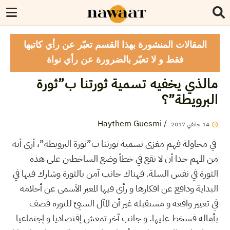
المقالات المنشورة بهذا القسم تعبّر عن رأي كاتبها
فقط و لا تعبّر بالضرورة عن رأي نواة
مالذي يخفيه تسمية ثورتنا ب”ثورة
البرويطة”؟
Haythem Guesmi
/
14
جانفي
2017
في محاولة فهم مغزى تسمية ثورتنا ب”ثورة البرويطة”، أرى أنه
من المهم جدا أن لا نقع في خطأ وضع الساخطين على هذه
الثورة في نفس السلة. فهناك جانب آمن بالثورة وشارك فيها في
البداية ودافع عن افكارها و رأى فيها المعبر الأسمى عن أحلامه
في تغيير واقعه و مستقبله غير أن المآل السيئ للثورة قصف
بأماله فسخط عليها. و جانب آخر تمعش إقتصاديا و إجتماعيا