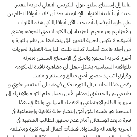
غالبا إلى إستنتاج سلبي حول التكريس الفعلي لحرية التعبير.
حيث أن أغلبية القنوات الإعلامية، بعد أن كانت أبواقا لنظام بن
علي طوعا أو قسرا، أصبحت الأن أبواقا لمالكي هذه القنوات
ولأحزابهم وبرامجهم الحزبية. إن الكثرة لا تعني الجودة، ودعني
أضيف، لا تكرس لحرية التعبير التي ينشادها من قام بالثورة و
من أجله قامت أساسا. كذلك ظلت الممارسة الفعلية لحريات
أخرى كحرية التجمع والحق في الإحتجاج السلمي مقترنة
بالموافقة السياسية بشكل جعل أي مظاهرة ناقدة للحكومة
وقرارتها تشهد حضورا أمني مبالغ ومستفز و مقيد.
رفض هذا الجانب لمآل الثورة يمكن فهمه على أنه تعبير عفوي و
طبيعي عن الخيبة في إنعدام الأمل ودمار حلم الثورة والإنتهاء إلى
سيرورة الظلم الإجتماعي والاقصاء السياسي والثقافي. هذا
السخط هو نفسه الذي أدى إنتشار حالة ثقافية وإجتماعية في
فترة مابعد الإستقلال أمام عدم تحقيق المطالب الشعبية في
الحرية والعدالة والمساواة. فنشأت أعمال أدبية كثيرة ومختلفة