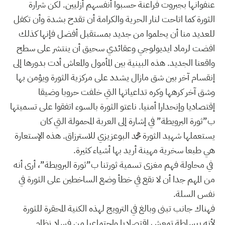
عنفوانها بجبروت فراعنة حسبوا أنفسهم أزليين. لكن شرارة
الثورة كما اتاحت لنار الحرية والكرامة أن تقدح بشدة وأن تكفل
للعديد منا أن يحلموا من جديد بمستقبل أفضل فإنها كذلك
افضت لرماد ايديولوجي وعقائدي سحيق أن ينتشر على سطح
واقعنا الجديد. هذه البينية بين المأمول والمعاش أدت بدورها إلى
إنقسام آخر بين شق مازال يشدد على مركزية الثورة ويؤمن بها
وشق آخر كرهها وكره تداعياتها التي خلفت حروبا وضيقا
إقتصاديا وإنحدارا أمنيا. ناعتو الثورة بالسوء اتفقوا على تسميتها
ب”ثورة البرويطة” في إشارة إلى العربة المحمولة التي كان
يستعملها شهيد الثورة محمد البوعزيزي للاسترزاق. هذه الإستعارة
هي طبعا سخرية مهينة أريد بها أشياء كثيرة.
في محاولة فهم مغزى تسمية ثورتنا ب”ثورة البرويطة”، أرى أنه
من المهم جدا أن لا نقع في خطأ وضع الساخطين على الثورة في
نفس السلة.
فهناك جانب تبنى وبالغ في الترويج لهذه الكنية المحقرة للثورة
لأنه ببساطة تمعش إقتصاديا وإجتماعيا من فساد نظام