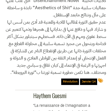
كأدبيات الخيبة “Disenchantment Novel” التي غلب عليها
جماليات سلبية جدة “Aesthetics of Shit” نابذة و ساخطة
على مآل ونتائج مابعد الإستقلال.
عدم حقيق الثورة لمطالبها المادية والمعنية قد أدى بمن أسس لها
و شارك فيها و دافع عنها في بداياتها إلى هجرها وذمها كتعبير عن
سخط عفوي ومهم في الأن ذاته. فسخطهم سيتبلور بشكل أكثر
فداحة ويتحول من مجرد تسمية سلبية إلى محاولة القطع مع
مخلفات الثورة ذاتها عن طريق الإنقطاع التام عن المشاركة في
الفعل الإنتخابي أو إنعدام الثقة بين المواطن العادي و الدولة و
اجهزتها و الرغبة في الإنتماء إلى كيان ثقافي و سياسي جديد
ومختلف. هنا تكمن خطورة تسمية ثورتنا ب”ثورة البرويطة”.
Révolution
14 Janvier
Haythem Guesmi
"La renaissance de l'imagination a