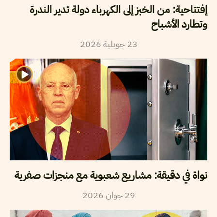
إفتتاحية: من الخبز إلى الكهرباء دولة تدير الندرة
وتطارد الأشباح
2026
جويلية
23
نواة في دقيقة: مشاريع شعبوية مع منجزات صفرية
2026
جوان
29