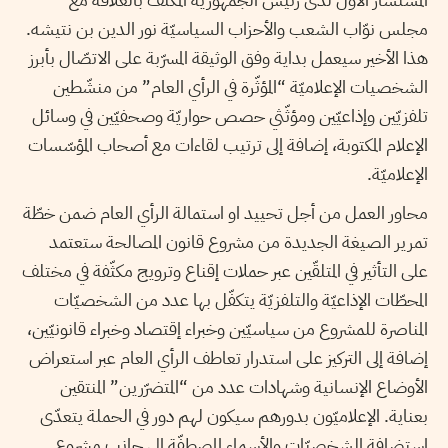
مجلس نوّاب الشعب والأحزاب السياسيّة نور الدين بن نتيشه.
هذا الأخير سيعمل بداية وفق الوثيقة المسرّبة على الاتصّال بأبرز
الشخصيات الإعلاميّة “المؤثّرة في الرأي العام” من منشّطين
تلفزيّين وإذاعيّين ومؤثّثي حصص حواريّة وصحفيّين في وسائل
الإعلام المكتوبة، إضافة إلى ترتيب لقاءات مع أصحاب المؤسّسات
الإعلاميّة.
محاور العمل من أجل تحييد او استمالة الرأي العام ضمن خطّة
تمرير الصيغة الجديدة من مشروع قانون المصالحة ستعتمد
على التأثير في المتلقّين عبر حملات إقناع وترويج مكثّفة في مختلف
المحطّات الإذاعيّة والتلفزيّة يتكفّل بها عدد من الشخصيّات
المناصرة للمشروع من سياسيّين وخبراء إقتصاد وخبراء قانونيّين،
إضافة إلى التركيز على استدرار تعاطف الرأي العام عبر استعراض
الأوضاع الإنسانية وشهادات عدد من “المتضرّرين” المنتقين
بعناية. الإعلاميّون بدورهم سيكون لهم دور في الحملة يتعدّى
استضافة الشخصيّات والأسماء المصطفّة إلى جانب مشروع