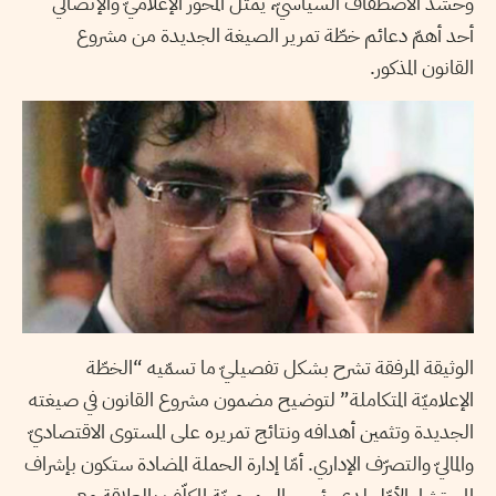
وحشد الاصطفاف السياسيّ، يمثّل المحور الإعلاميّ والإتصالي
أحد أهمّ دعائم خطّة تمرير الصيغة الجديدة من مشروع
القانون المذكور.
الوثيقة المرفقة تشرح بشكل تفصيليّ ما تسمّيه “الخطّة
الإعلاميّة المتكاملة” لتوضيح مضمون مشروع القانون في صيغته
الجديدة وتثمين أهدافه ونتائج تمريره على المستوى الاقتصاديّ
والماليّ والتصرّف الإداري. أمّا إدارة الحملة المضادة ستكون بإشراف
المستشار الأوّل لدى رئيس الجمهوريّة المكلّف بالعلاقة مع