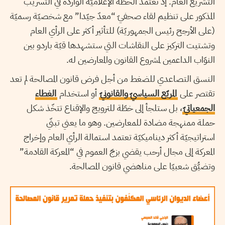
التشريع العام. إذ تعتمد الخطّة الإعلاميّة الواردة في التسريب
المذكور على تنظيم لقاء صحفيّ “معدّ جيّدا” مع شخصيّة رسميّة
(على الأرجح رئيس الجمهوريّة) للتأثير أكثر على الرأي العام
وتشتيت التركيز على النقاشات التي ستشهدها قبّة باردو بين
النوّاب الداعمين لمشروع القانون والمعارضين له.
النسق التصاعدي للضغط من أجل فرض قانون المصالحة لم تعد
تقتصر على
المربّع السياسيّ والقانونيّ
أو استخدام
الغطاء
الجمعياتيّ
، بل ستلجأ إلى خطّة للترويج والإقناع تتخّذ شكل
حملة ممنهجة مضادة للمعارضين. وهو ما يعني تبنّي
استراتيجيّة أكثر ديناميكيّة تعتمد استمالة الرأي العام وإخراج
المعركة إلى مجال أرحب يقضي بزجّ العموم في “المعركة القادمة”
وتضيُّق شعبيّا على مناهضي قانون المصالحة.