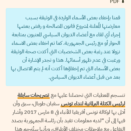
⬇︎ PDF
قمنا بإخفاء بعض الأسماء الواردة في الوثيقة بسبب
معارضتها المُعلنة لمشروع قانون المصالحة و رفض بعضها
إجراء أي لقاء مع أعضاء الديوان السياسي المعنيون بمتابعة
الحوار أو مع رئيس الجمهورية. كما تم اخفاء بعض الاسماء
نزولا عند رغبة بعض الشخصيات التي أكدت صحة الوثيقة
ورغبت في عدم ظهور أسمائها. هذا و تجدر الإشارة أن
بعض الأسماء التي تم إخفاؤها أكدت أنه لم يتم الاتصال بها
بعد من قبل أعضاء الديوان السياسي.
تنسجم المعطيات التي تحصلنا عليها مع
تصريحات سابقة
لرئيس الكتلة البرلمانية لنداء تونس
سفيان طوبال، سبق وأن
أدلى بها لوكالة تونس أفريقيا للأنباء في 8 مارس 2017 وأشار
فيها إلى أن “لديه معلومات تفيد بأن رئاسة الجمهورية بصدد
التفاعل مع ملاحظات مختلف الأطراف، وبأنها ستُترجم هذا