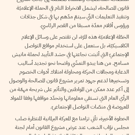
قانون المصالحة، ليشمل الانخراط التام في الحملة الإعلاميّة
وتنفيذ التعليمات التّي سيتمّ مدّهم بها في شكل جذاذات
ورؤوس أقلام معدّة مسبقا من القصر الرئاسيّ.
الخطّة الإعلاميّة هذه المرّة، لن تقتصر على وسائل الإعلام
الكلاسيكيّة، بل ستعمل على استخدام مواقع التواصل
الإجتماعيّ التي أثبتت نجاعتها في حشد التأييد لحملة مانيش
مسامح. من هنا يبدو التمشّي واضحا نحو تجديد أساليب
الدعاية ومجالات الحركة ومحاولة امتلاك أدوات الخصوم
وتسخيرها لدعم جهود تمرير مشروع قانون المصالحة والوصول
إلى أكبر عدد ممكن من المواطنين والتأثير على شريحة مهمّة من
الرأي العام التي تستقي معلوماتها وتحدّد مواقفها وفقا للمواد
المعروضة في منصّات التواصل الإجتماعيّ.
الخطوة الأخيرة، تأتي تزامنا مع المعركة البرلمانية المنتظرة صلب
مجلس نوّاب الشعب عند عرض مشروع القانون أمام لجنة