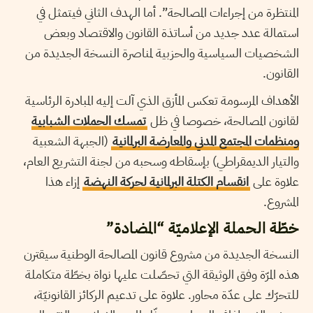
المنتظرة من إجراءات المصالحة”. أما الهدف الثاني فيتمثل في
استمالة عدد جديد من أساتذة القانون والاقتصاد وبعض
الشخصيات السياسية والحزبية لمناصرة النسخة الجديدة من
القانون.
الأهداف المرسومة تعكس المأزق الذي آلت إليه المبادرة الرئاسية
لقانون المصالحة، خصوصا في ظل
تمسك الحملات الشبابية
ومنظمات المجتمع المدني والمعارضة البرلمانية
(الجبهة الشعبية
والتيار الديمقراطي) بإسقاطه وسحبه من لجنة التشريع العام،
علاوة على
انقسام الكتلة البرلمانية لحركة النهضة
إزاء هذا
المشروع.
خطّة الحملة الإعلاميّة “المضادة”
النسخة الجديدة من مشروع قانون المصالحة الوطنية سيقترن
هذه المرّة وفق الوثيقة التي تحصّلت عليها نواة بخطّة متكاملة
للتحرّك على عدّة محاور. علاوة على تدعيم الركائز القانونيّة،