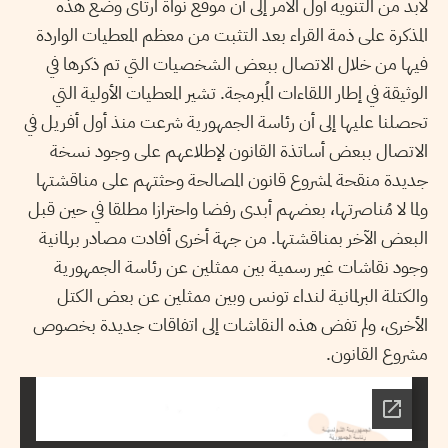
لابد من التنويه أول الأمر إلى أن موقع نواة ارتأى وضع هذه
المذكرة على ذمة القراء بعد التثبت من معظم المعطيات الواردة
فيها من خلال الاتصال ببعض الشخصيات التي تم ذكرها في
الوثيقة في إطار اللقاءات المُبرمجة. تشير المعطيات الأولية التي
تحصلنا عليها إلى أن رئاسة الجمهورية شرعت منذ أول أفريل في
الاتصال ببعض أساتذة القانون لإطلاعهم على وجود نسخة
جديدة منقحة لمشروع قانون المصالحة وحثتهم على مناقشتها
ولما لا مُناصرتها، بعضهم أبدى رفضا واحترازا مطلقا في حين قبل
البعض الآخر بمناقشتها. من جهة أخرى أفادت مصادر برلمانية
وجود نقاشات غير رسمية بين ممثلين عن رئاسة الجمهورية
والكتلة البرلمانية لنداء تونس وبين ممثلين عن بعض الكتل
الأخرى، ولم تفض هذه النقاشات إلى اتفاقات جديدة بخصوص
مشروع القانون.