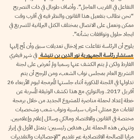
التفاعل في القريب العاجل”. وأضاف طوبال في ذات التصريح
“نحن نطالب بتفعيل هذا القانون والنظر فيه في أقرب وقت
ممكن ونعمل على الاتصال بمختلف الكتل البرلمانية للتسريع في
ايجاد حلول وتوافقات بشأنه”.
يلوح أن الرئاسة تفاعلت عبر إدخال تعديلات سبق وأن لمّح إليها
مستشار رئاسة الجمهورية نور الدين بن نتيشة
في شهر فيفري
الفارط ولكن لم يتم الكشف عنها رسميا ولم تُعرض على لجنة
التشريع العام بمجلس نواب الشعب، ومن المرجح أن يتم
تداولها في اللجنة المذكورة أثناء جلستها المُبرمجة ليوم الأربعاء 26
أفريل 2017. وبالتوازي مع هذا تكشف الوثيقة المُسربة عن
خطة إعداد لحملة مناصرة للمشروع الجديد من خلال برمجة
لقاءات مع ممثلي أحزاب سياسية ونواب شعب وشخصيات
مختصة في القانون والاقتصاد ومالكي وسائل إعلام وإعلاميين.
وتنهض هذه الحملة على هدفين رئيسيين: يتمثل الأول في إبراز
مزايا المصالحة الاقتصادية عبر تقديم “الإحصائيات والتقديرات