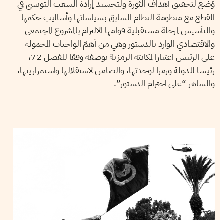
وُضع لتحقيق أهداف الثورة ولتجسيد إرادة الشعب التونسي في
القطع مع منظومة النظام السابق بسياساتها وأساليب حكمها
والتأسيس لمرحلة مستقبلية قوامها الالتزام بالمشروع المجتمعي
والاقتصادي الوارد بالدستور وهي من أهمّ الواجبات المحمولة
على الرئيس اعتبارا لمكانته الرمزية بوصفه وفقا للفصل 72،
رئيسا للدولة ورمزا لوحدتها، والضامن لاستقلالها واستمراريتها،
والساهر “على احترام الدستور”.
MALEK KHEMIRI
30
Jul
2019