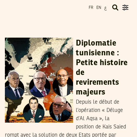
ع
FR
EN
HATEM NAFTI
06
Nov
2023
Diplomatie
tunisienne :
Petite histoire
de
revirements
majeurs
Depuis le début de
l’opération « Déluge
d’Al Aqsa », la
position de Kais Saied
rompt avec la solution de deux Etats portée par