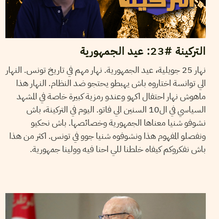
التركينة #23: عيد الجمهورية
نهار 25 جويلية، عيد الجمهورية. نهار مهم في تاريخ تونس. النهار
الي توانسة اختاروه باش يهبطو يحتجو ضد النظام. النهار هذا
ماهوش نهار احتفال اكهو وعندو رمزية كبيرة خاصة في المشهد
السياسي في ال10 السنين الي فاتو. اليوم في التركينة، باش
نشوفو شنيا معناها الجمهورية وخصائصها. باش نحكيو
ونفصلو المفهوم هذا ونشوفوه شنيا جوو في تونس. اكثر من هذا
باش نفكروكم كيفاه خلطنا للي احنا فيه وولينا جمهورية.
ISMAËL
01
Aug
2019