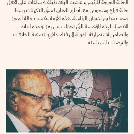
الحالة الحرجة للرئيس، عاشت البلاد طيلة 4 ساعات على الأقّل
حالة فراغ وشخوص ممّا أطلق العنان لشتّى التكهّنات وسط
صمت مطبق لديوان الرئاسة. هذه الأزمة عكست حالة العجز
الاتصالي لهذه المؤسّسة التّي تحوّلت من رمز لوحدة البلاد
والضامن لاستمراريّة الدولة إلى فناء خلفيّ لتصفية الخلافات
والترضيات السياسيّة.
2019
جويلية
03
سميح الباجي عكاز