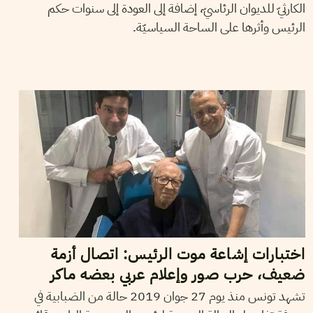
الكارثيّ للديوان الرئاسيّ، إضافة إلى العودة إلى سنوات حكم
الرئيس وأثرها على الساحة السياسيّة.
2019
جويلية
03
سيف الدين العامري
اختبارات إشاعة موت الرئيس: اتصال أزمة
ضعيف، حرب صور وإعلام عربي بعضه ماكر
تشهد تونس منذ يوم 27 جوان 2019 حالة من الضبابية في