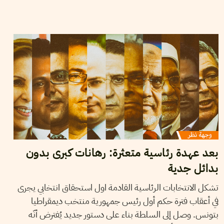
2019
سبتمبر
12
AHMED BEN MUSTAPHA
بعد عهدة رئاسية متعثرة: رهانات كبرى بدون
بدائل جدية
تشكل الانتخابات الرئاسية القادمة اول استحقاق انتخابي يجرى
في أعقاب فترة حكم أول رئيس جمهورية منتخب ديمقراطيا
بتونس. وصل إلى السلطة بناء على دستور جديد يُفترض أنّه