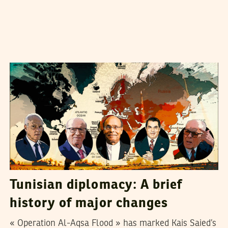
HATEM NAFTI
20
November
2023
Tunisian diplomacy: A brief
history of major changes
« Operation Al-Aqsa Flood » has marked Kais Saied’s