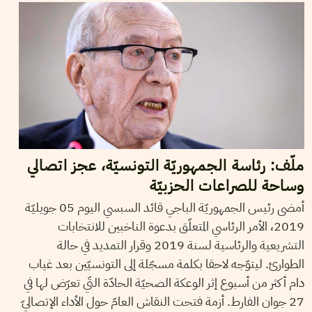
ملّف: رئاسة الجمهوريّة التونسيّة، عجز اتصالي
وساحة للصراعات الحزبيّة
أمضى رئيس الجمهوريّة الباجي قائد السبسي اليوم 05 جويليّة
2019، الأمر الرئاسي المتعلّق بدعوة الناخبين للانتخابات
التشريعية والرئاسية لسنة 2019 وقرار التمديد في حالة
الطوارئ. ليتوّجه لاحقا بكلمة مسجّلة إلى التونسيّين بعد غياب
دام أكثر من أسبوع إثر الوعكة الصحيّة الحادّة التّي تعرّض لها في
27 جوان الفارط. أزمة فتحت النقاش العامّ حول الأداء الإتصاليّ