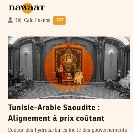
Béji Caid Essebsi
472
SAMIH BEJI OKKEZ
18
Sep
2024
Tunisie-Arabie Saoudite :
Alignement à prix coûtant
L’odeur des hydrocarbures incite des gouvernements