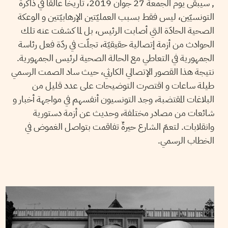
, سيبقى يوم الجمعة 27 جوان 2019، تاريخا عالقا في ذاكرة
التونسيّين، ليس فقط بسبب العمليّتين الإرهابيّتين و الوعكة
الصحية الحادّة التي أصابت الرئيس، بل لما كشفت عنه تلك
الحوادث من أزمة إتصالية حقيقيّة، تجلّت في ردّة فعل رئاسة
الجمهورية في التعاطي مع الحالة الصحية لرئيس الجمهورية.
نتيجة هذا القصور الإتصالي الكارثي، حيث ساد الصمت الرسمي
طيلة ساعات و اقتصرت التوضيحات على عدد قليل من
البلاغات المقتضبة، وجد التونسيون أنفسهم في مواجهة أخبار و
شائعات من مصادر مختلفة، وحديث عن أزمة دستورية
وانقلابات. لتعمّ الشارع حيرةٌ تفاقمت بتواصل الغموض في
الخطاب الرسمي.
2019
جوان
30
حمادي لسود