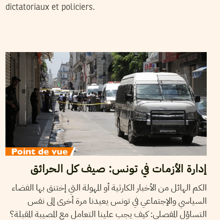
dictatoriaux et policiers.
2019
جويلية
22
HAYTHEM GUESMI
إدارة الأزمات في تونس: صيف كل الحرائق
الكم الهائل من الأخبار الكارثية أو المهولة التي إختنق بها الفضاء
السياسي والإجتماعي في تونس يعيدنا مرة أخرى إلى نفس
التساؤل المفصلي: كيف يجب علينا التعامل مع المصيبة المقبلة؟