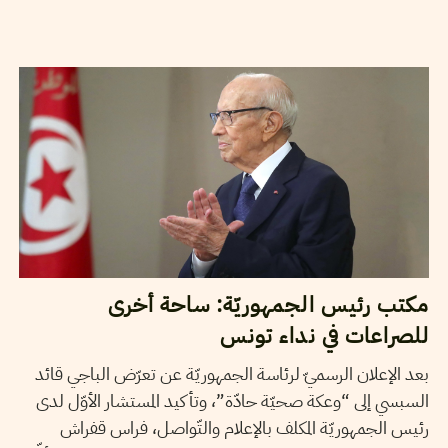
2019
جويلية
04
سميح الباجي عكاز
مكتب رئيس الجمهوريّة: ساحة أخرى
للصراعات في نداء تونس
بعد الإعلان الرسميّ لرئاسة الجمهوريّة عن تعرّض الباجي قائد
السبسي إلى “وعكة صحيّة حادّة”، وتأكيد المستشار الأوّل لدى
رئيس الجمهوريّة المكلف بالإعلام والتّواصل، فراس قفراش