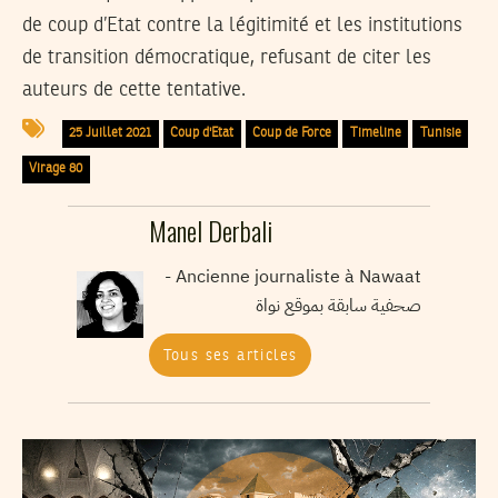
de coup d’Etat contre la légitimité et les institutions
de transition démocratique, refusant de citer les
auteurs de cette tentative.
25 Juillet 2021
Coup d'Etat
Coup de Force
Timeline
Tunisie
Virage 80
Manel Derbali
Ancienne journaliste à Nawaat -
صحفية سابقة بموقع نواة
Tous ses articles