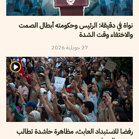
نواة في دقيقة: الرئيس وحكومته أبطال الصمت
والاختفاء وقت الشدة
2026
جويلية
27
رفضا للاستبداد العابث، مظاهرة حاشدة تطالب