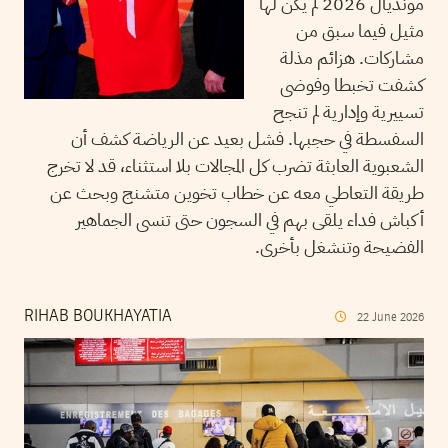
مونديال 2026 لم يكن لها
مثيل فيما سبق من
مشاركات. هزائم مذلة
كشفت تخبطا وفوضى
تسييرية وإدارية لم تنجح
السفسطة في حجبها. فشل بعيد عن الرياضة كشف أن
الشعبوية العابثة تضرب كل المجالات بلا استثناء، قد لا تخرج
طريقة التعاطي معه عن خطاب تخوين متشنج وبحث عن
أكباش فداء يلقى بهم في السجون حتى تنسى الجماهير
الفضيحة وتنشغل بأخرى.
RIHAB BOUKHAYATIA
22
June
2026