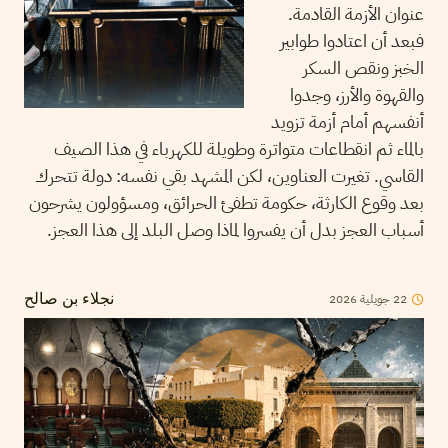
عنوان الأزمة القادمة.
فبعد أن اعتادوا طوابير
الخبز ونقص السكر
والقهوة والأرز، وجدوا
أنفسهم أمام أزمة تزويد
بالماء ثم انقطاعات متواترة وطويلة للكهرباء في هذا الصيف
القاسي. تغيرت العناوين، لكن المشهد بقي نفسه: دولة تتحرك
بعد وقوع الكارثة، حكومة تطفئ الحرائق، ومسؤولون يشرحون
أسباب العجز بدل أن يفسروا لماذا وصل البلد إلى هذا العجز.
22
جويلية
2026
نجلاء بن صالح