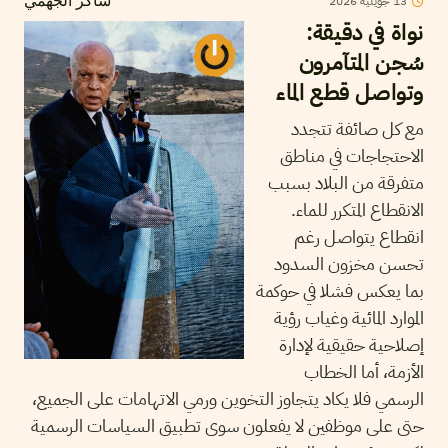
13
جويلية
2026
شاكر الجهمي
نواة في دقيقة:
سُجن المتآمرون
وتواصل قطع الماء
مع كل صائفة تتجدد
الاحتجاجات في مناطق
متفرقة من البلاد بسبب
الانقطاع المتكرر للماء.
انقطاع يتواصل رغم
تحسن مخزون السدود
بما يعكس فشلا في حوكمة
الموارد المائية وغياب رؤية
إصلاحية حقيقية لإدارة
الأزمة، أما الخطاب
الرسمي فلا يكاد يتجاوز التخوين ورمي الاتهامات على الجميع،
حتى على موظفين لا يفعلون سوى تطبيق السياسات الرسمية