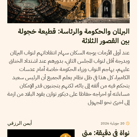
البرلمان والحكومة والرئاسة: قطيعة خجولة
بين القصور الثلاثة
عند أولى الأزمات يوجه السكان سهام انتقاداتهم لنواب البرلمان
وبدرجة أقل لنواب المجلس الثاني، بدورهم عند اشتداد الخناق
عليهم، يهاجم النواب وزراء الحكومة خاصة أمام عدسات
الكاميرا، كل هذا في ظل نظام يعلم الجميع أن الرئيس سعيد
يتحكم فيه من ألفه إلى يائه، لكنهم يتجنبون قدر الإمكان
مساءلته أو احراجه حفاظا على ديكور توازن يقود البلاد من ازمة
إلى اخرى نحو المجهول
20
جويلية
2026
أيمن الرزقي
نواة في دقيقة: متى