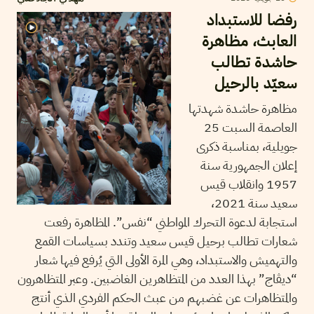
رفضا للاستبداد
العابث، مظاهرة
حاشدة تطالب
سعيّد بالرحيل
مظاهرة حاشدة شهدتها
العاصمة السبت 25
جويلية، بمناسبة ذكرى
إعلان الجمهورية سنة
1957 وانقلاب قيس
سعيد سنة 2021،
استجابة لدعوة التحرك المواطني “نفس”. المظاهرة رفعت
شعارات تطالب برحيل قيس سعيد وتندد بسياسات القمع
والتهميش والاستبداد، وهي المرة الأولى التي يُرفع فيها شعار
“ديڨاج” بهذا العدد من المتظاهرين الغاضبين. وعبر المتظاهرون
والمتظاهرات عن غضبهم من عبث الحكم الفردي الذي أنتج