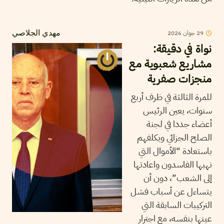
29
جوان
2026
مهدي الجلاصي
نواة في دقيقة:
مشاريع شعبوية مع
منجزات صفرية
للمرة الثالثة في ظرف أربع
سنوات، يعين الرئيس
أعضاء جددا في لجنة
الصلح الجزائي ويكلفهم
باستعادة “الأموال التي
نهبها الفاسدون واعادتها
إلى الشعب”، دون أن
يتساءل عن أسباب فشل
التركيبات السابقة التي
عينها بنفسه، مع اجترار