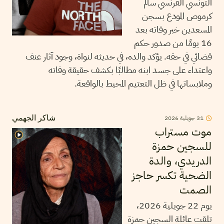
التونسي الفرنسي سالم
كرموص المودع بسجن
المسعدين خبر وفاته بعد
16 يومًا من صدور حكم
قضائي في حقه. يؤكد والده، في حديثه لنواة، وجود آثار عنف
واعتداء على جسد ابنه مطالبًا بكشف حقيقة وفاته
وملابساتها في ظل التعتيم المحيط بالواقعة.
31
جويلية
2026
شاكر الجهمي
موت مستراب
للسجين حمزة
الدريدي، والدة
الضحية تكسر حاجز
الصمت
يوم 22 جويلية 2026،
تلقت عائلة السجين حمزة