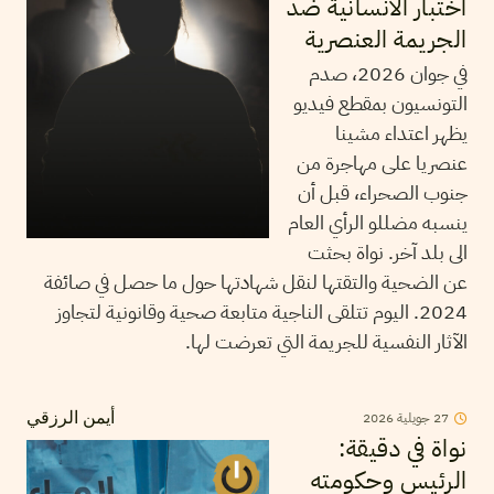
اختبار الانسانية ضد
الجريمة العنصرية
في جوان 2026، صدم
التونسيون بمقطع فيديو
يظهر اعتداء مشينا
عنصريا على مهاجرة من
جنوب الصحراء، قبل أن
ينسبه مضللو الرأي العام
الى بلد آخر. نواة بحثت
عن الضحية والتقتها لنقل شهادتها حول ما حصل في صائفة
2024. اليوم تتلقى الناجية متابعة صحية وقانونية لتجاوز
الآثار النفسية للجريمة التي تعرضت لها.
27
جويلية
2026
أيمن الرزقي
نواة في دقيقة:
الرئيس وحكومته