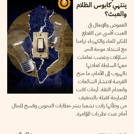
ينتهي كابوس الظلام
والعبث؟
الغموض والإيغال في
العبث أقسى من القطع
المتكرر للماء والكهرباء تزامنا
مع اشتداد موجة الحر.
تساؤلات وغضب تعاملت
معها السلطة كعادتها
بالهروب إلى الأمام، ما منح
الفرصة لانتشار الشائعات
وانعدام الثقة. أزمات كانت
المصارحة كفيلة بالتخفيف
من وطأتها زادت تشعبا بنشر خطابات التخوين وفسح المجال
أمام عبث نظريات المؤامرة.