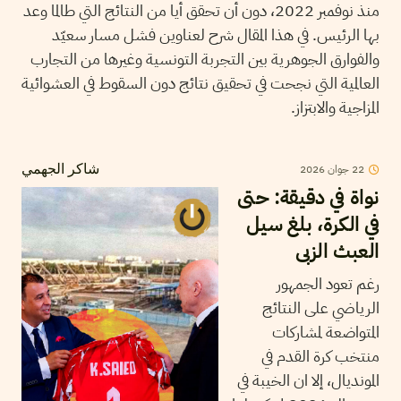
منذ نوفمبر 2022، دون أن تحقق أيا من النتائج التي طالما وعد
بها الرئيس. في هذا المقال شرح لعناوين فشل مسار سعيّد
والفوارق الجوهرية بين التجربة التونسية وغيرها من التجارب
العالمية التي نجحت في تحقيق نتائج دون السقوط في العشوائية
المزاجية والابتزاز.
22
جوان
2026
شاكر الجهمي
نواة في دقيقة: حتى
في الكرة، بلغ سيل
العبث الزبى
رغم تعود الجمهور
الرياضي على النتائج
المتواضعة لمشاركات
منتخب كرة القدم في
المونديال، إلا ان الخيبة في