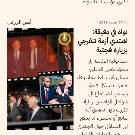
لكبرى مؤسسات الدولة.
07
جويلية
2026
أيمن الرزقي
نواة في دقيقة:
اشتدي أزمة تنفرجي
بزيارة فجئية
منذ توليه الرئاسة زار
سعيّد نفس المناطق،
شمال غرب العاصمة، زهاء
9 مرات بشكل فجئي
ورسمي للاستماع الى
شواغل المواطنين. زيارات
تكررت دون تحقيق أية
نتائج أو تحسن، ما يدفع
إلى التساؤل حول الجدوى
من هذه الزيارات الليلية.