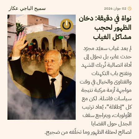
02
جوان
2026
سميح الباجي عكاز
نواة في دقيقة: دخان
الظهور لحجب
مشاكل الغياب
لم يعد غياب سعيّد مجرّد
حدث عابر، بل تحوّل إلى
أداة اتصالية تُربك المشهد
وتفتح باب التكهنات
والفتاوى والخيال في وقت
مواجهة أزمة مركبة نتيجة
سياسات فاشلة. لكن مع
كل “إطلالة”، يُعاد ترتيب
الأولويات، ويتراجع سقف
الجدل حول القضايا
لصالح لحظة الظهور وما تخلّفه من ضجيج.