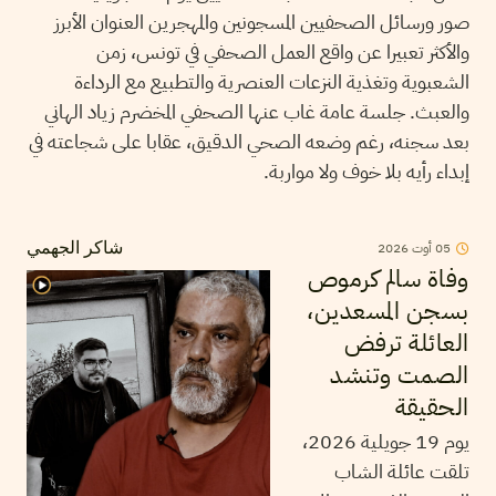
صور ورسائل الصحفيين المسجونين والمهجرين العنوان الأبرز
والأكثر تعبيرا عن واقع العمل الصحفي في تونس، زمن
الشعبوية وتغذية النزعات العنصرية والتطبيع مع الرداءة
والعبث. جلسة عامة غاب عنها الصحفي المخضرم زياد الهاني
بعد سجنه، رغم وضعه الصحي الدقيق، عقابا على شجاعته في
إبداء رأيه بلا خوف ولا مواربة.
05
أوت
2026
شاكر الجهمي
وفاة سالم كرموص
بسجن المسعدين،
العائلة ترفض
الصمت وتنشد
الحقيقة
يوم 19 جويلية 2026،
تلقت عائلة الشاب