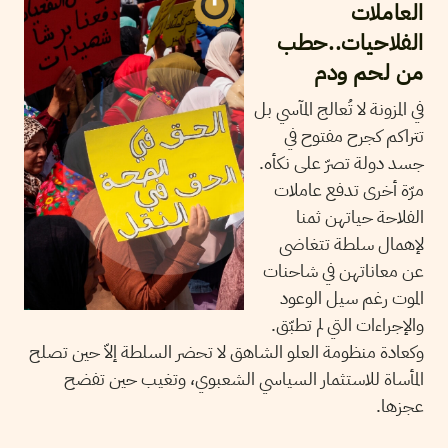
العاملات
الفلاحيات..حطب
من لحم ودم
في المزونة لا تُعالج المآسي بل
تتراكم كجرح مفتوح في
جسد دولة تصرّ على نكأه.
مرّة أخرى تدفع عاملات
الفلاحة حياتهن ثمنا
لإهمال سلطة تتغاضى
عن معاناتهن في شاحنات
الموت رغم سيل الوعود
والإجراءات التي لم تطبّق.
وكعادة منظومة العلو الشاهق لا تحضر السلطة إلاّ حين تصلح
المأساة للاستثمار السياسي الشعبوي، وتغيب حين تفضح
عجزها.