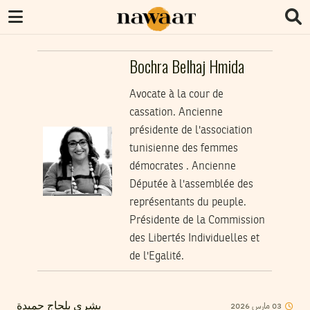
Bochra Belhaj Hmida
Avocate à la cour de
cassation. Ancienne
présidente de l'association
tunisienne des femmes
démocrates . Ancienne
Députée à l'assemblée des
représentants du peuple.
Présidente de la Commission
des Libertés Individuelles et
de l'Egalité.
2026
مارس
03
بشرى بلحاج حميدة