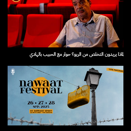
لماذا يريدون التخلص من الريو؟ حوار مع الحبيب بالهادي