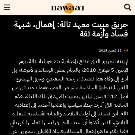
حريق مبيت معهد تالة: إهمال، شبهة
فساد وأزمة ثقة
2018
فيفري
12
لم ينته الحريق الذي اندلع بإعدادية 25 جويلية بتالة، يوم
الإثنين 5 فيفري 2018، بالتهام بعض الوسائد والأفرشة، بل
أدى إلى وفاة هما تلميذتان رحمة السعيدي وسرور الهيشري،
اللتين لم تتجاوزا السادسة عشر من العمر، وهما تلميذتان من
أصل 112 قضين ليلتهن بمبيت المعهد في تلك الليلة. هذه
الحادثة التي أثارت جدلا سياسيا وإعلاميا أخذتنا إلى إعدادية
تالة، أين تحدثنا إلى أولياء التلاميذ والنقابة الأساسية للتعليم
الثانوي، الذين أكدوا أن سبب الحريق ليس التماس الكهربائي
فقط بقدر ما هو إهمال السلطة وفساد المقاولين، معبرين عن