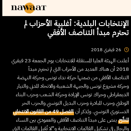
الإنتخابات البلدية: أغلبية الأحزاب لم
تحترم مبدأ التناصف الأفقي
2018
فيفري
26
أعلنت الهيئة العليا المستقلة للانتخابات يوم الجمعة 23 فيفري
2018 أن هناك العديد من الأحزاب التي لم تحترم مبدأ
التناصف الأفقي من ضمنها حركة نداء تونس وحركة النهضة
وحركة مشروع تونس والجبهة الشعبية والاتحاد المدني والتيار
الديمقراطي وحراك تونس الإرادة وحركة الشعب وحزب البناء
الوطني وحزب المبادرة وحزب البديل التونسي والحزب الحر
الدستوري التونسي. ويُذكر أن
الفصل 49 من القانون الانتخابي
المنقّح
ينص على مبدأ التناصف الأفقي والعمودي بين النساء
والرجال في تشكيل القائمات الانتخابية و”لا تُقبل القائمات التي