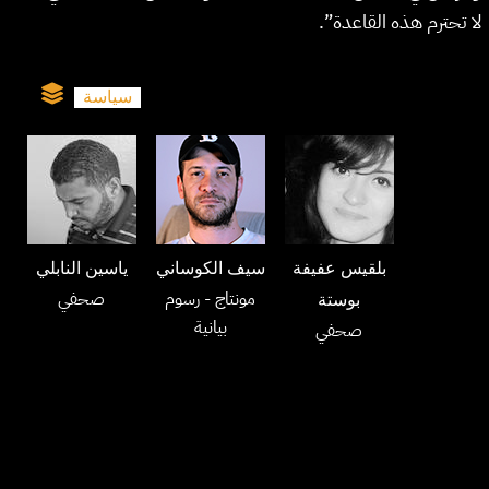
لا تحترم هذه القاعدة”.
سياسة
بلقيس عفيفة
سيف الكوساني
ياسين النابلي
مونتاج
- رسوم
صحفي
بوستة
بيانية
صحفي