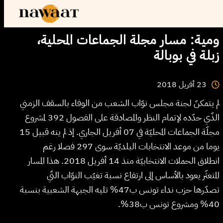
ومية: مسار مجلة الجماعات المحلية،
زبلة في بوبالة
2018
أفريل
23
لم يتمكنّ لجنة مجلس نوّاب الشعب من الوفاء بالسقف الزمني
الذّي حدّده لإتمام النظر والمصادقة على الفصول 392 لمشروع
مجلّة الجماعات المحليّة في 07 أفريل الجاري. إذ لم ينه قبيل 15
يوما من موعد الانتخابات البلديّة سوى 297 فصلا رغم
انطلاق الحملات الانتخابيّة منذ 14 أفريل 2018. هذا المسار
المتعثّر يعود بالأساس إلى ارتفاع نسبة تغيّب النوّاب التّي
تصدّرها حزب نداء تونس ب47% تليه الجبهة الشعبية بنسبة
40% ومشروع تونس ب38%.