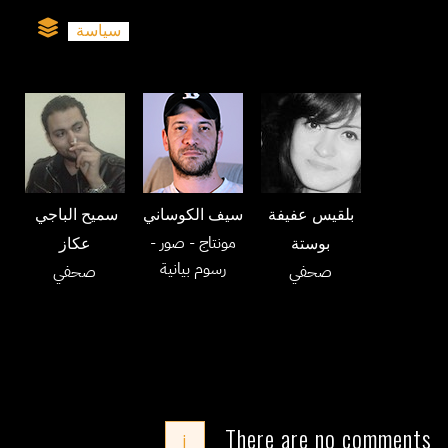
سياسة
بلقيس عفيفة
سيف الكوساني
سميح الباجي
-
- صور
مونتاج
بوستة
عكاز
رسوم بيانية
صحفي
صحفي
There are no comments
i