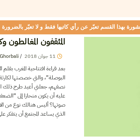
شورة بهذا القسم تعبّر عن رأي كاتبها فقط و لا تعبّر بالضرورة
المثقفون المغالطون و
11
جوان
2018
/
Ghorbali
نصفهم، جعلني أعيد طرح ذلك السؤ
عليه أن يكون منحازا إلى ”الضعفا
صوتها؟ أليس هنالك نوع من الالتزا
الذي يساعد المجتمع أن يتفكر على