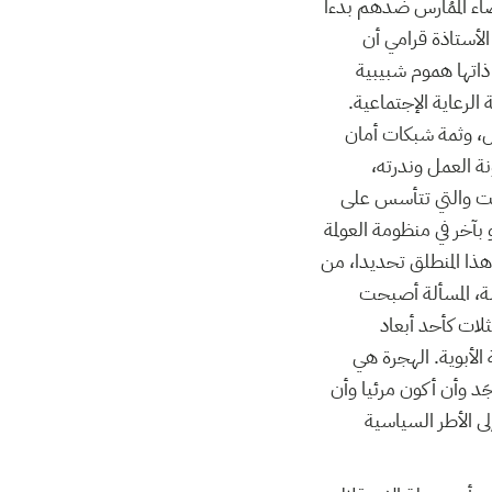
اء الممُارس ضدهم بدءا
لأستاذة قرامي أن
اتها هموم شبيبية
لرعاية الإجتماعية.
ل، وثمة شبكات أمان
 العمل وندرته،
ائت والتي تتأسس على
بآخر في منظومة العولمة
ذا المنطلق تحديدا، من
لة، المسألة أصبحت
ثلات كأحد أبعاد
لأبوية. الهجرة هي
 لمراسل قناةBBC العربية ”نحب n’existi “ أي أن أُوجَد وأن أكون مرئيا وأن
لى الأطر السياسية