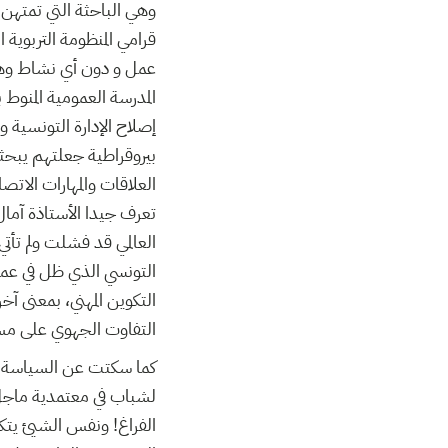
وهي الباحثة التي تمتهن 
عمل و دون أي نشاط وهذا 
المدرسة العمومية المنوط 
إصلاح الإدارة التونسية 
بيروقراطية جعلتهم يبح
العلاقات والمهارات الاتص
تعرف جيدا الأستاذة آمال
العالمي قد فشلت ولم تأت
التونسي الذي ظل في عمق
التكوين المهني، بمعنى آخر
التفاوت الجهوي على مس
كما سكتت عن السياسة الثق
لشباب في معتمدية ماجل
الفراغ! ونفس الشيئ يتك