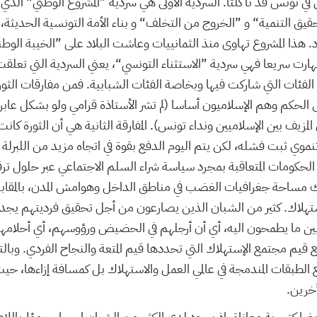
ي تونس قد تآكلتا. السردية الأولى هي سردية ”المشروع الوطني“ الذي ب
قيق التنمية“ و ”الخروج من التخلف“ و بناء الأمة التونسية الحديثة، 
. هذا المشروع تهاوى منذ الثمانييات وعاشت البلاد على ”الخيبة الوطن
 انهارت سريعا فهي سردية ”الاستثناء التونسي“، يعني السردية التي تعلق
 الفئات التي شاركت فيها وبخاصة الفئات الشبابية. فمن مفارقات الث
 إلى الحكم وهم الإسلاميون أساسا (لم تشر الأستاذة قرامي ولو بشكل عا
 المزيف بين الإسلاميين ونداء تونس). المفارقة الثانية هي أن الثورة كان
نموي ثبت فشله، لكن يتم اليوم الدفع بقوة في اتجاه مزيد من اللبرلة ا
 الحكومات المتعاقبة بمجرد سياسة شراء السلم الاجتماعي عبر حلول تر
ك مساحة جغرافيات الغضب في مناطق الداخل وهوامش المدن، بالمقابل 
ستهلاك. كثير من الشبان الذين يصارعون من أجل تحقيق فرديتهم يج
ين ما يطمحون اليه، أي أن أرجلهم في الحضيض ورؤوسهم، أي أحلامهم
 قيم مجتمع الإستهلاك التي تحددها قيم المتعة والنجاح الفردي. وبا
لطبقات المندمجة في عالمي العمل والاستهلاك بل كمسافة إزاءها، حيث
آخرين.
ضا كتجربة معاناة، إذ يسود لدى الكثير من الشبان إحساس مؤلم باللا