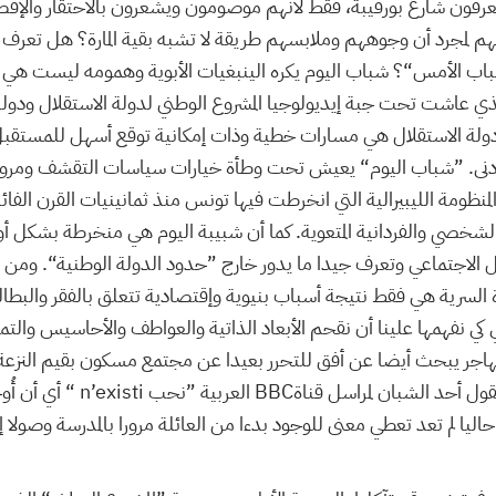
عرفون شارع بورقيبة، فقط لأنهم موصومون ويشعرون بالاحتقار والإقص
م لمجرد أن وجوههم وملابسهم طريقة لا تشبه بقية المارة؟ هل تعرف ا
ب الأمس“؟ شباب اليوم يكره الينبغيات الأبوية وهمومه ليست هي ذ
ذي عاشت تحت جبة إيديولوجيا المشروع الوطني لدولة الاستقلال ودولة ا
 دولة الاستقلال هي مسارات خطية وذات إمكانية توقع أسهل للمستقب
دنى. ”شباب اليوم“ يعيش تحت وطأة خيارات سياسات التقشف ومرونة
نظومة الليبيرالية التي انخرطت فيها تونس منذ ثمانينيات القرن الف
لشخصي والفردانية المتعوية. كما أن شبيبة اليوم هي منخرطة بشكل أو 
الاجتماعي وتعرف جيدا ما يدور خارج ”حدود الدولة الوطنية“. ومن ه
ة السرية هي فقط نتيجة أسباب بنيوية وإقتصادية تتعلق بالفقر والبطا
ي كي نفهمها علينا أن نقحم الأبعاد الذاتية والعواطف والأحاسيس والتم
هاجر يبحث أيضا عن أفق للتحرر بعيدا عن مجتمع مسكون بقيم النزعة ا
صراع من أجل الوجود. يقول أحد الشبان
 حاليا لم تعد تعطي معنى للوجود بدءا من العائلة مرورا بالمدرسة وصولا إ