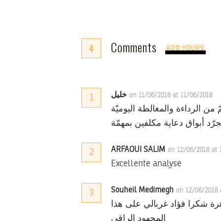
Comments
4
ADD YOURS
خليل
on 11/06/2018 at 11/06/2018
1
من الرداءة والمغالطة اليوميّة
د أبواق دعاية مكلفين بمهمّة
ARFAOUI SALIM
on 12/06/2018 at
2
Excellente analyse
Souheil Medimegh
on 12/06/2018
3
رة شكرا فؤاد غربالي على هذا
المجهود الراقي