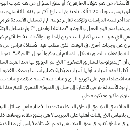
الأسئلة، من هم هؤلاء الحارقون؟ أو لنغيّر السؤال من هم شباب اليوم؟ 
قرامي المنظومة التربوية التي ترمي سنويا بـ
أمر تثبته الدراسات وتؤكده تقارير دولية. لم لم تتساءل الأستاذة قرام
بعهدتها نشر قيم العمل و الجد و ”صناعة المواطنين“؟ ولم تتساءل البتة
وهي التي هرب بسببها كبار المستثمرين المحليون والأجانب فقط لأنهم جُ
ثون عن وجهات أخرى، في الوقت الذي تطلب فيه الأستاذة قرامي من 
الية والمؤهلات الضرورية وكل الدعائم أن يوفروا أموال ”الحرقة“ لتموي
 أن ”إيديولوجيا المشاريع الصغرى“ التي تم الترويج لها منذ العهد الس
ي أكلها لعدة أسباب. أولها أسباب هيكلية تتعلق أساسا بضعف القدرة ا
ه اقتصادا يقوم على توزيع الريع وغياب بنية تحتية ملائمة وغياب س
 لم ترد الأستاذة قرامي الإشارة إلى خلل في النموذج التنموي المتبع منذ ال
توى ماكرو وميكرو مجالي.
افية في البلاد وفي المناطق الداخلية تحديدا. فمثلا ماهي وسائل الترف
 بلعباس التي يقتات أهلها على التهريب؟ هي بضع مقاه، وبخلاف 
رر في مناطق كثيرة في عمق البلاد. هل تعلم الأستاذة قرامي أن هنالك