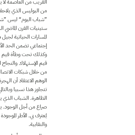
القريب من العاصمة لا ي
من البوليس الذي يلاحقه
”شباب اليوم“ ليس ”شبا
ستينيات القرن الماضي ال
المسارات الحياتية لجيل
إجتماعي تضمن الحد الأ
وكذلك تحت وطأة قيم الم
قيم الإستهلاك والنجاح ا
من خلال شبكات الاتصال 
الوهم الاعتقاد أن الهجر
تتجاوز هذا نسبيا وبالتال
الظاهرة. الشباب الذي ي
يُعترف بي. الأطر الموجودة
والنقابية.