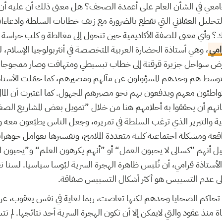
جامعي في الشأن العام على أعمدة الصحف؟ هل معنى ذلك أن عليه أن
لتحليل العقلاني التي تقطع بالضرورة مع زيف خطابات السلطة وادعاءات
ك؟ وأي معنى للصفة الأكاديمية حين تتحول إلى مغالطة و كلب حراسة ل
امي
، وهي أستاذة الحضارة العربية المتخصصة في أنثربولوجيا الإسلام
عرض سواحل جزيرة قرقنة إلى خطاب تبسيطي ومتهافت وصار ممجوجا، م
لمتوسط هم وحدهم المسؤولون عن مآلهم ومصيرهم، كما حمّلت الأستاذة
متواطئون معهم ويدفعون بهم نحو مصيرهم المجهول. كما اعتبرت أن الم
انهم أن يحققوا به أحلامهم هنا من خلال ”تمويل بعض المشاريع الص
دية والتبرير الذي ترغب السلطة في تمريره، وجعل الناس يطبّعون معه 
اقعة ومشكلة اجتماعية كلية متعددة الملامح، وتفسيرها بعوامل جوهرا
ل أنهم ”كسالى لا يحبون العمل“ أو ”أنهم يكرهون العلم“ و”يحبون ال
 الأستاذة قرامي، أن نُلبس ظاهرة الهجرة السرية لبُوسا سياسيا. لسنا 
إلى عدم التسييس هو أكثر أشكال التسييس صفاقة.
ن تحاكم الضحايا وحدهم لكنها تغاضت، ربما لغاية في نفس يعقوب، ع
خّاة منذ عقود والتي لايمكن إلا أن تكون الهجرة السرية أحد نتائجها. لم ت