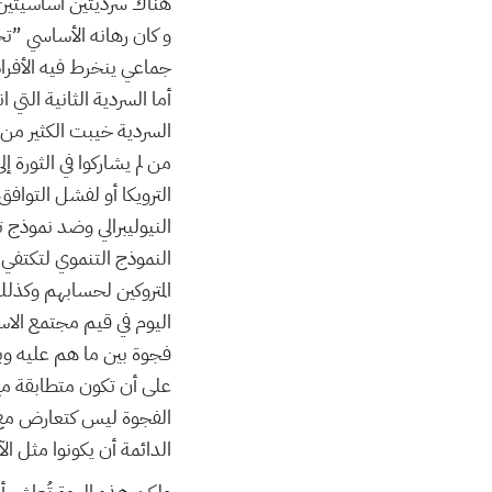
هناك سرديتين أساسيتين ف
و كان رهانه الأساسي ”تح
جماعي ينخرط فيه الأفراد
أما السردية الثانية التي
السردية خيبت الكثير من
من لم يشاركوا في الثورة
الترويكا أو لفشل التوافق
النيوليبرالي وضد نموذج ت
النموذج التنموي لتكتفي
المتروكين لحسابهم وكذل
اليوم في قيم مجتمع الا
فجوة بين ما هم عليه وب
على أن تكون متطابقة مع
الفجوة ليس كتعارض مع ا
الدائمة أن يكونوا مثل ال
ولكن هذه الهوة تُعاش أي