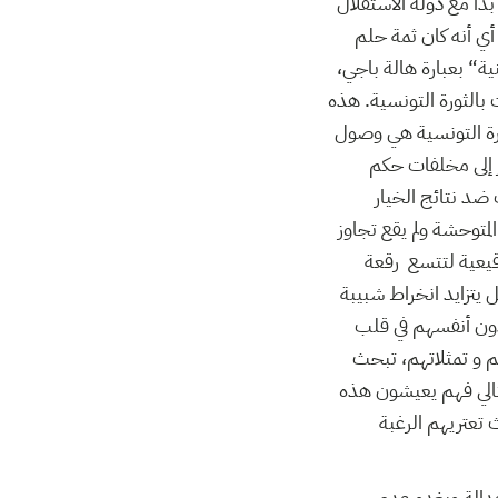
دأ مع دولة الاستقلال
أي أنه كان ثمة حلم
ية“ بعبارة هالة باجي،
ت بالثورة التونسية. هذه
ورة التونسية هي وصول
بر إلى مخلفات حكم
ت ضد نتائج الخيار
لمتوحشة ولم يقع تجاوز
قيعية لتتسع رقعة
يتزايد انخراط شبيبة
دون أنفسهم في قلب
 و تمثلاتهم، تبحث
لتالي فهم يعيشون هذه
 تعتريهم الرغبة
عدالة ويغدو عدم