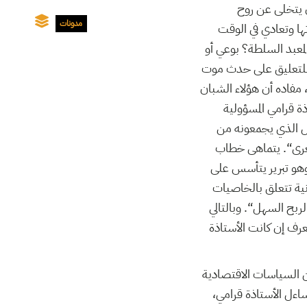
 يتخلى عن روح
مدونات
ها وتعادي في الوقت
معبد السلطة؟ بوعي أو
، للتعليق على حدث موت
فاده أن هؤلاء الشبان
 قرامي المسؤولية
ال الذي يجمعونه من
غرى“. يتماهى خطاب
وهو تبرير يتأسس على
نية تتعلق بالخاصيات
ربح السهل“. وبالتالي
نعرف إن كانت الأستاذة
ن السياسات الاقتصادية
تساءل الأستاذة قرامي،