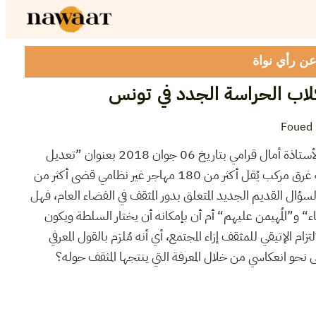
 عن رأي نواة
كلاب الحراسة الجدد في تونس
Foued 
بعد قراءة افتتاحية المغرب بقلم الأستاذة أمال قرامي بتاريخ 06 جوان 2018 بعنوان ”تعديل
البوصلة”، والتي خصصتها لكارثة غرق مركب يُقل أكثر من 180 مهاجر غير نظامي قضى أكثر من
ال القديم الجديد المتعلق بدور المثقف في الفضاء العام، فهل
ء“ و”المُهيمن عليهم“ أم أن بإمكانه أن يختار السلطة ويكون
م الإتيقي للمثقف إزاء المجتمع، أي أنه مُلزم بالقول المعرفي
 نحو انعكاسي من خلال المعرفة التي ينتجها المثقف حوله؟