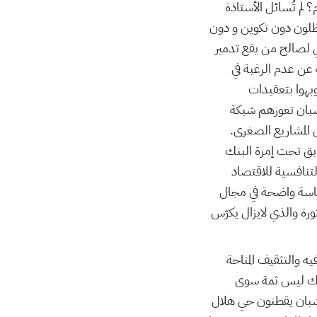
لم تُسائل الأستاذة
120 ألف تلميذ في الشارع أكثر من 40 بالمئة منهم، يظلون دون تكوين و دون
ي لصالح من يقع تدمير
 عن عدم الرغبة في
وبهوا بتعقيدات
شبان تعوزهم شبكة
ل المشاريع الصغرى.
ابق تحت إمرة البنك
لتنافسية للاقتصاد
ياسة واضحة في مجال
ثورة والذي لايزال يكرّس
يه والتثقيف المتاحة
ذلك ليس ثمة سوى
 شبان يقطنون حي هلال