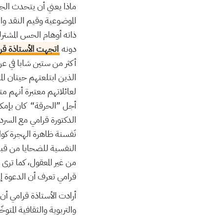
ماذا يعني أن يتحدث ال
الموضوعية وقيم النقد وا
ذاته أوهام الحس المشتر
دونه
اتجهت الأستاذة قر
أكثر من ستين شابا في 
الذين ابتلعتهم حيتان ا
لعائلاتهم معتبرة أنهم 
أجل ”الحرقة“ كان بإمك
الدكتورة قرامي مع السر
نَفسنة ظاهرة الهجرة كو
النفسية للضحايا من قبي
من غير المعقول، كما ترى
قرامي تعرف أن الدعوة 
أرادت الأستاذة قرامي أ
والتربوية والثقافية المتو