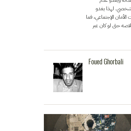
 شخصي. لهذا يغدو
الأمان الإجتماعي، فما
اصه حتى لو كان عبر
Foued Ghorbali