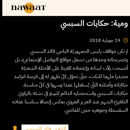
ومية: حكايات السبسي
2018
جويلية
19
لم تكن مواقف رئيس الجمهوريّة الباجي قائد السبسي
وتصريحاته وحدها من تشعل مواقع التواصل الإجتماعيّ، بل
أصبحت زلاّت لسانه وإعتماده المفرط على الأمثلة الشعبيّة
مصدرا ملهما للنكت، حتّى تحوّل كلّ ظهور له إلى فرصة لترصّد
حكاياته وأمثلته التّي يُسقطها عمدا وسهوا في كلّ مناسبة.
حكايات السبسي واستحضاره الدائم للسِيَر في تشبّه بالراوي
التلفزيّ الشهير عبد العزيز العروي يعكس إتصالا سياسيا عماده
السفسطة وجوهره حنين للماضي.
الباجي قائد السبسي