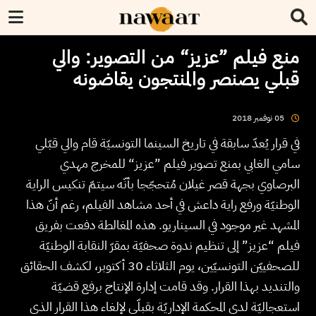
منع فيلم ”عزيز“ من التصوير: والي
قبلي يصنصر والمنتجون يقاضونه
2018
نوفمبر
05
في قرار يُعدّ سابقة في تاريخ السينما التونسيّة قام والي قبّلي
سامي الغابي بمنع تصوير فيلم ”عزيز“ للمخرج مهدي
البرصاوي بجهة قصر غيلان مُتحجّجا بأنّه سيتمّ تنكيس الراية
الوطنيّة ورفع راية داعش في أحد مشاهد الفيلم، رغم أنّ هذا
المشهد غير موجود في السيناريو. هذه المغالطة دفعت بفريق
فيلم “عزيز” إلى تنظيم ندوة صحفيّة بمقرّ النقابة الوطنيّة
للصحفييّن التونسيّين، يوم الثلاثاء 30 أكتوبر، لكشف الحقائق
والتنديد بهذا القرار. وقد قامت إدارة الإنتاج برفع قضيّة
استعجاليّة لدى المحكمة الإداريّة بقبلّي لإلغاء هذا القرار الذي