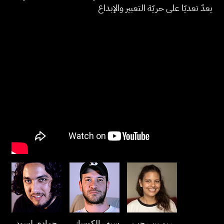
يعدّ تعديّا على حريّة التعبير والإبداع
ريم بن رجب
سيف الكوساني
حمادي لسود