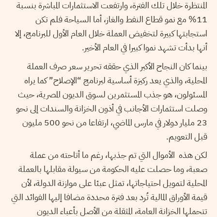
المنتظرة خلال تلك الفترة، وارتفعت الاستثمارات المباشرة بنسبة
11% مع نمو قطاع النفط والغاز، أما السياحة فلم تكن
استجابتها كبيرة لتخفيض العملة خلال العام الأول للبرنامج، إلا
أنها بدأت تشهد نموا كبيرا في العام الأخير.
بينما كان النجاح الأكبر الذي حققه تحرير سعر صرف العملة
المحلية، والذي يعد ركيزة أساسية لبرنامج “الإصلاح” كما يراه
المسئولون، هو جذب المستثمرين لسوق الديون المصرية، حيث
وصلت استثمارات الأجانب في أذون الخزانة والسندات إلى نحو
23 مليار دولار في مارس الماضي، ارتفاعا من نحو 500 مليون
قبل التعويم.
لكن هذه الأموال التي تم جذبها، رغم ما أتاحته من عملة
صعبة، وما حصلت عليه الحكومة من سيولة مقابلها بالعملة
المحلية لتمويل احتياجاتها، تمثل عبئا على موازنة الدولة، لأن
قيمة الأوراق المالية تُرد بعد فترة محددة مضافا إليها الفوائد التي
تتحملها الخزانة العامة، المثقلة من الأصل بأعباء الديون