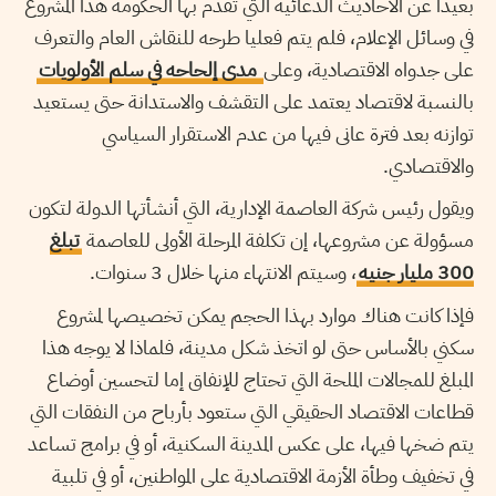
بعيدا عن الأحاديث الدعائية التي تُقدم بها الحكومة هذا المشروع
في وسائل الإعلام، فلم يتم فعليا طرحه للنقاش العام والتعرف
على جدواه الاقتصادية، وعلى
مدى إلحاحه في سلم الأولويات
بالنسبة لاقتصاد يعتمد على التقشف والاستدانة حتى يستعيد
توازنه بعد فترة عانى فيها من عدم الاستقرار السياسي
والاقتصادي.
ويقول رئيس شركة العاصمة الإدارية، التي أنشأتها الدولة لتكون
مسؤولة عن مشروعها، إن تكلفة المرحلة الأولى للعاصمة
تبلغ
300 مليار جنيه
، وسيتم الانتهاء منها خلال 3 سنوات.
فإذا كانت هناك موارد بهذا الحجم يمكن تخصيصها لمشروع
سكني بالأساس حتى لو اتخذ شكل مدينة، فلماذا لا يوجه هذا
المبلغ للمجالات الملحة التي تحتاج للإنفاق إما لتحسين أوضاع
قطاعات الاقتصاد الحقيقي التي ستعود بأرباح من النفقات التي
يتم ضخها فيها، على عكس المدينة السكنية، أو في برامج تساعد
في تخفيف وطأة الأزمة الاقتصادية على المواطنين، أو في تلبية