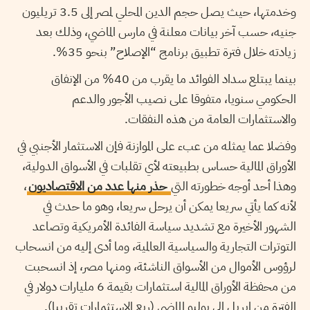
وخدمتها، حيث يصل حجم الدين المحلي لمصر إلى 3.5 تريليون
جنيه، حسب آخر بيانات معلنة في مارس الماضي، وذلك بعد
زيادته خلال فترة تطبيق برنامج “الإصلاح” بنحو 35%.
بينما يبتلع سداد الفوائد ما يقرب من 40% من الإنفاق
الحكومي سنويا، متفوقا على نصيب الأجور والدعم
والاستثمارات العامة من هذه النفقات.
وفضلا عما يمثله من عبء على الموازنة فإن الاستثمار الأجنبي في
الأوراق المالية حساس بطبيعته لأي تقلبات في الأسواق الدولية،
وهذا أحد أوجه خطورته التي
حذر منها عدد من الاقتصاديون
،
لأنه كما يأتي سريعا يمكن أن يرحل سريعا، وهو ما حدث في
الشهور الأخيرة مع تشديد سياسة الفائدة الأمريكية وتصاعد
التوترات التجارية والسياسية العالمية، وما أدى إليه من انسحاب
لرؤوس الأموال من الأسواق الناشئة، ومنها مصر، إذ انسحبت
من محفظة الأوراق المالية استثمارات بقيمة 6 مليارات دولار في
الفترة من إبريل إلى يوليو الماضي (ربع الاستثمارات تقريبا).