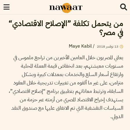
من يتحمل تكلفة ”الإصلاح الاقتصادي“
في مصر؟
Maye Kabil
/
13
نوفمبر
2018
يعاني المصريون خلال العامين الأخيرين من تراجع ملموس في
مستويات معيشتهم، بعد انخفاض قيمة العملة المحلية
وارتفاع أسعار السلع والخدمات بمعدلات كبيرة وبشكل
متزامن، على غير ما ألفوه من تغييرات تدريجية خلال العقود
السابقة، وترتبط معاناتهم بتطبيق برنامج “إصلاح اقتصادي”،
يستهدف إخراج الاقتصاد المصري من أزمته عبر حزمة من
السياسات التقشفية التي تم الاتفاق عليها مع صندوق النقد
الدولي.