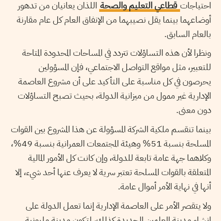
احتياجات
قطاعي التعليم والصحة
اللذان يعانيان من تدهور
أوضاعهما بينما يقل نصيبهما من الإنفاق العام كل عام مقارنة
بالعام السابق.
ونظرا لأن هذه التساؤلات تتردد في المساحات المحدودة المتاحة
للتعبير، مثل مواقع التواصل الاجتماعي، فإن المسؤولين
يحرصون في كل مناسبة على التأكيد على أن مشروع العاصمة
الإدارية غير ممول من ميزانية الدولة، بحيث تصبح التساؤلات
دون معنى.
بينما تنقسم ملكية الشركة المسؤولة عن هذا المشروع بين القوات
المسلحة بنسبة 51% وهيئة المجتمعات العمرانية بنسبة 49%،
وكلاهما جهة عامة تابعة للدولة، وإن كانت كل الأمور المالية
المتعلقة بالقوات المسلحة تعتبر سرية لا يعرف عنها أحد شيء، إلا
أنها في نهاية الأمر أموال عامة.
ولا يتقصر الأمر على العاصمة الإدارية إنما تعمل الدولة على
إنشاء مدينة العلمين الجديدة كذلك، لتكون مدينة مليونية