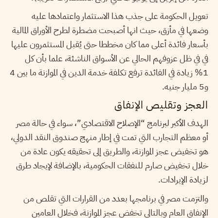
تعويل الحكومة على جذب هذا الاستثمار واعتمادها عليه
وضعها في مأزق، حيث انها أصبحت مضطرة لطرح الأوراق المالية
بأسعار فائدة أعلى مما كان مخططا حتى يُقبل المستثمرون عليها
في في ظل عزوفهم الحالي عن الأسواق الناشئة، علما بأن كل
1% زيادة في الفائدة ترفع تكلفة خدمة الدين في الموازنة ما بين 4
و5 مليار جنيه.
العجز وتقليص الإنفاق
الهدف الأكبر لبرنامج “الإصلاح الاقتصادي”، سواء في حالة مصر
أو معظم التجارب التي تمت في إطار منهج صندوق النقد الدولي،
هو تخفيض عجز الموازنة، والطريق إلى تحقيقه يكون عادة من
خلال تخفيض صارم للنفقات الحكومية، بالإضافة لإيجاد طرق
لزيادة الإيرادات.
والتزمت مصر في برنامجها بعدد من القرارات التي تقلص من
الإنفاق العام وبالتالي تخفض عجز الموازنة، فخلال العامين