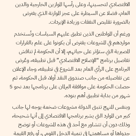
الاقتصادي لتحسينها، وعلى رأسها الموازين الخارجية والدين
العام، فضلا عن السيطرة على عجز الموازنة الذي يفترض
بالضرورة تقليص النفقات وزيادة الإيردات.
ورغم أن المواطنين الذين تطبق عليهم السياسات وتُستخدم
مواردهم في المشروعات يفترض أن يكونوا على علم بالقرارات
المصيرية التي ستؤثر على حياتهم، إلا أن الحكومة لم تناقش
تفاصيل برنامج “الإصلاح الاقتصادي” قبل تطبيقه، وعُرض
البرنامج على الرأي العام بعد الشروع في تطبيقه، وجاء الإعلان
عن تفاصيله من جانب صندوق النقد أولا، قبل الحكومة، ثم
حصلت الحكومة على موافقة البرلمان على برنامجها بعد نحو 5
شهور من بداية تطبيق أهم بنوده.
وبنفس المنهج تتبنى الدولة مشروعات ضخمة يوجه لها جانب
كبير من الموارد التي يشير برنامجها الاقتصادي إلى أنها شحيحة،
وذلك دون أن تتشاور مع أحد في هذه المشروعات أو توضح
جدواها أو مساهمتها في تنمية الدخل القومي، أو رفع القيمة