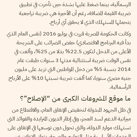
الرسمألية، بينما ضغط عليها بشدة حين تأخرت في تطبيق
ضريبة القيمة المضافة، رغم أن الأخيرة هي ضريبة تراجعية
يتحملها المستهلك الذي لا يحقق أي أرباح.
وكانت الحكومة المصرية قررت في يوليو 2016 (نفس العام الذي
بدأ فيه البرنامج الاقتصادي) خفض الضرائب على الشريحة
الأعلى من الدخل لتكون 22.5% بدلا من 25%، وألغت في
نفس الوقت ضريبة استثنائية مدتها 3 سنوات طبقت عام
2014 بنسبة 5% من دخل المواطنين التي تزيد على مليون
جنيه مصري سنويا، كما ألغت ضريبة نسبتها 10% على الأرباح
الرأسمالية.
ما موقع المشروعات الكبرى من “الإصلاح”؟
في ظل الجهود المبذولة لتخفيض الإنفاق العام، والاقتطاع من
ميزانية الدعم لسد العجز
،
وفي إطار الديون المتزايدة والفوائد التي
تستهلك موارد الدولة، والتي تحول دون توسعها في الإنفاق على
الخدمات الأساسية مثل التعليم والصحة، يتواتر الإعلان عن