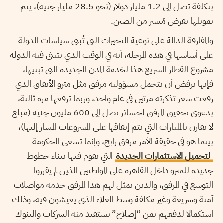
بتكلفة تصل إلى 1.2 مليار دولار (نحو 28.5 مليار جنيه)، يتم
تمويلها بقرض مُيسر من الصين.
والمفارقة الدالة على نوعية التحيزات التي تُبنى سياسات الدولة
على أساسها في هذه المرحلة، أنه في الوقت الذي تتبنى فيه الدولة
مشروع القطار السريع هذا لخدمة المدن الجديدة التي تبنيها،
فإنها ترفض أن تتحمل مسؤولية مرفق مثل مترو الأنفاق الذي
رفعت سعر تذكرته مرتين في عام واحد، وربما ترفعها مرة ثالثة،
بدعوى تحقيق المرفق لخسائر تصل إلى 600 مليون جنيه (مبلغ
لا يقارن بالمليارات التي يتم إنفاقها على المشروعات المشار إليها)،
بينما هو في حقيقة الأمر مرفق رابح، وإنما تسعى الحكومة
لتحميل الاستثمارات الجديدة
التي تقوم فيها ببناء خطوط
جديدة للمترو داخل القاهرة على المواطنين الذين لم يقرروا
التوسع في المرفق، والذين يمثل لهم هذا المرفق خدمة مواصلات
آمنة وسريعة وغير مكلفة وسط الغلاء الذي يعيشون فيه، وذلك
استكمالا لدفعهم ثمن “إصلاح” تستفيد منه الشركات والبنوك