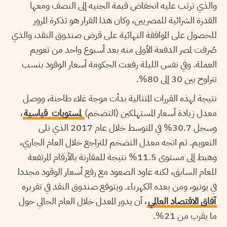
والذي ترتب عليه انخفاض قيمة الجنيه إلى النصف ومعها
القدرة الشرائية للمصريين، وكان هذا القرار هو تذكرة المرور
للحصول على الموافقة النهائية على قرض صندوق النقد، والذي
صُرفت لمصر الدفعة الأولى منه بعد أسبوع واحد من تعويم
العملة. وفي نفس الليلة رفعت الحكومة أسعار الوقود بنسب
تتراوح بين 30 إلى 80%.
نتيجة لهذه القررات المتتالية بدأت موجة غلاء طاحنة، ووصل
معدل زيادة أسعار المستهلكين (التضخم)
لمستويات قياسية
،
وسجل 30.7% في المتوسط خلال عام 2017 الذي تلى
التعويم. ثم اتجه معدل التضخم للتراجع خلال العام الجاري،
وهبط إلى مستوى 11.5% نتيجة للمقارنة بالأرقام المرتفعة
للعام السابق، لكنه عاود الصعود مع رفع أسعار الوقود مجددا
في يونيو، ومن بعده الكهرباء. ويتوقع صندوق النقد في تقريره
آفاق الاقتصاد العالمي
، أن يدور المعدل خلال العام الحالي حول
ما يقرب من 21%.