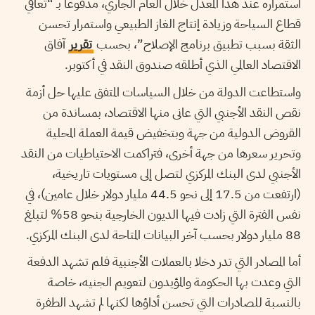
استمراره عند هذا المعدل خلال العام الجاري، مدفوعا بـ “تعافي
قطاع السياحة وزيادة إنتاج الغاز الطبيعي واستمرار تحسن
الثقة بسبب تطبيق برنامج الإصلاح”، بحسب
تقرير
آفاق
الاقتصاد العالمي الذي أطلقه صندوق النقد في أكتوبر.
واستطاعت الدولة من خلال السياسات المتفق عليها حل أزمة
نقص النقد الأجنبي التي عانى منها الاقتصاد، بمساندة من
القروض الدولية من جهة وبتخفيض قيمة العملة المحلية
وتحرير سعرها من جهة أخرى، فتراكمت الاحتياطيات من النقد
الأجنبي لدى البنك المركزي لتصل إلى مستويات تاريخية،
(ارتفعت من 17.5 إلى نحو 44.5 مليار دولار خلال عامين)، في
نفس الفترة التي زادت فيها الديون الخارجية بنحو 58% لتبلغ
88 مليار دولار بحسب آخر البيانات المتاحة لدى البنك المركزي.
أما المصادر التي تدر دخلا بالعملات الأجنبية فلم تشهد الدفعة
التي وعدت بها الحكومة والمؤيدون لتعويم الجنيه، خاصة
بالنسبة للصادرات التي تحسن أداؤها لكنها لم تشهد الطفرة