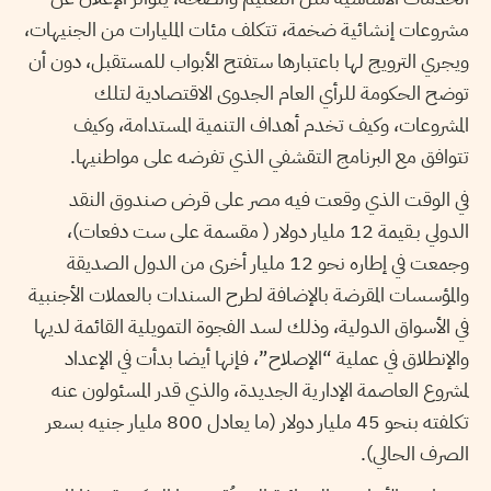
مشروعات إنشائية ضخمة، تتكلف مئات المليارات من الجنيهات،
ويجري الترويج لها باعتبارها ستفتح الأبواب للمستقبل، دون أن
توضح الحكومة للرأي العام الجدوى الاقتصادية لتلك
المشروعات، وكيف تخدم أهداف التنمية المستدامة، وكيف
تتوافق مع البرنامج التقشفي الذي تفرضه على مواطنيها.
في الوقت الذي وقعت فيه مصر على قرض صندوق النقد
الدولي بـقيمة 12 مليار دولار ( مقسمة على ست دفعات)،
وجمعت في إطاره نحو 12 مليار أخرى من الدول الصديقة
والمؤسسات المقرضة بالإضافة لطرح السندات بالعملات الأجنبية
في الأسواق الدولية، وذلك لسد الفجوة التمويلية القائمة لديها
والإنطلاق في عملية “الإصلاح”، فإنها أيضا بدأت في الإعداد
لمشروع العاصمة الإدارية الجديدة، والذي قدر المسئولون عنه
تكلفته بنحو 45 مليار دولار (ما يعادل 800 مليار جنيه بسعر
الصرف الحالي).