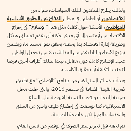
ولذلك يطرح المنتقدون لتلك السياسات، سواء من
الاقتصاديين
أوالعاملين في مجال
الدفاع عن الحقوق الأساسية
للمواطنين
، الأسئلة حول كفاءة مثل هذا “الإصلاح” في إخراج
الاقتصاد من أزمته، وإلى أي مدى يمكنه أن يقدم تغييرا في هيكل
وطريقة إدارة الاقتصاد بما يجعله يحقق نموا مستداما، ويضمن
توزيع الأعباء والمزايا بقدر من العدالة، بدلا من تحميل المواطن
عبء الإصلاح كاملا، دون مقابل، بينما تملك أطراف أخرى فرصا
لتجنب التكلفة أو تحقيق المكاسب.
وبدأت خسائر المستهلكين من برنامج “الإصلاح” مع تطبيق
ضريبة القيمة المضافة في سبتمبر 2016، والتي حلت محل
ضريبة المبيعات ورفعت النسبة المفروضة على السلع
الاستهلاكية، كما توسعت في إخضاع طيف واسع من السلع
والخدمات التي لم تكن خاضعة للضريبة.
ثم لحقه قرار تحرير سعر الصرف في نوفمبر من نفس العام،