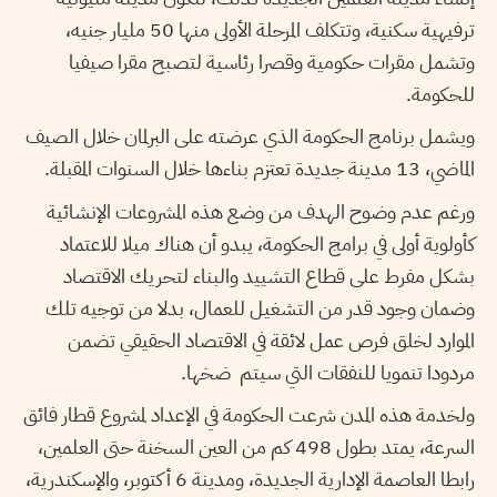
ترفيهية سكنية، وتتكلف المرحلة الأولى منها 50 مليار جنيه،
وتشمل مقرات حكومية وقصرا رئاسية لتصبح مقرا صيفيا
للحكومة.
ويشمل برنامج الحكومة الذي عرضته على البرلمان خلال الصيف
الماضي، 13 مدينة جديدة تعتزم بناءها خلال السنوات المقبلة.
ورغم عدم وضوح الهدف من وضع هذه المشروعات الإنشائية
كأولوية أولى في برامج الحكومة، يبدو أن هناك ميلا للاعتماد
بشكل مفرط على قطاع التشييد والبناء لتحريك الاقتصاد
وضمان وجود قدر من التشغيل للعمال، بدلا من توجيه تلك
الموارد لخلق فرص عمل لائقة في الاقتصاد الحقيقي تضمن
مردودا تنمويا للنفقات التي سيتم ضخها.
ولخدمة هذه المدن شرعت الحكومة في الإعداد لمشروع قطار فائق
السرعة، يمتد بطول 498 كم من العين السخنة حتى العلمين،
رابطا العاصمة الإدارية الجديدة، ومدينة 6 أكتوبر، والإسكندرية،