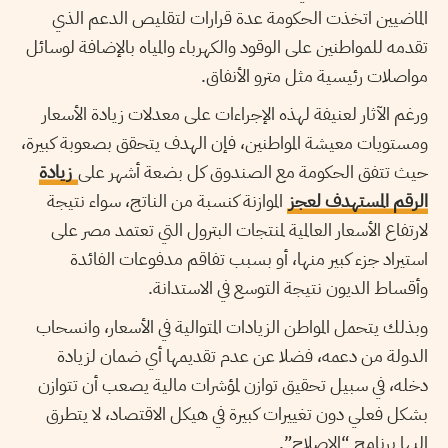
الماضيين اتخذت الحكومة عدة قرارات لتقليص الدعم الذي
تقدمه للمواطنين على الوقود والكهرباء والمياه بالإضافة لوسائل
مواصلات رئيسية مثل مترو الأنفاق.
ورغم الآثار لعنيفة لهذه الإجراءات على معدلات زيادة الأسعار
ومستويات معيشة المواطنين، فإن الهدف يتحقق بصعوبة كبيرة،
حيث تتفق الحكومة مع الصندوق كل بضعة أشهر على
زيادة
الرقم المستهدف لعجز
الموازنة كنسبة من الناتج، سواء نتيجة
لارتفاع الأسعار العالمية لمنتجات البترول التي تعتمد مصر على
استيراد جزء كبير منها، أو بسبب تفاقم مدفوعات الفائدة
وأقساط الديون نتيجة التوسع في الاستدانة.
وبذلك يتحمل المواطن الزيادات المتوالية في الأسعار، وانسحاب
الدولة من دعمه، فضلا عن عدم تقديمها أي ضمان لزيادة
دخله، في سبيل تحقيق توازن لمؤشرات مالية يصعب أن تتوازن
بشكل فعلي دون تغييرات كبيرة في هيكل الاقتصاد، لا يتطرق
إليها برنامج “الإصلاح”.