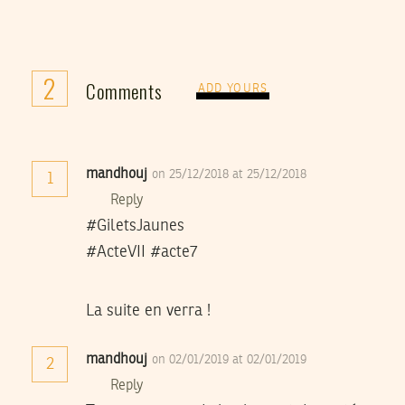
2
Comments
ADD YOURS
mandhouj
on 25/12/2018 at 25/12/2018
1
Reply
#GiletsJaunes
#ActeVII #acte7
La suite en verra !
mandhouj
on 02/01/2019 at 02/01/2019
2
Reply