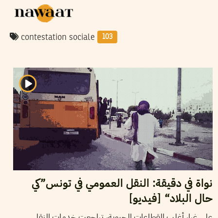
contestation sociale
103
20
جانفي
2023
أيمن الرزقي
نواة في دقيقة: النقل العمومي في تونس”كي
حال البلاد“ [فيديو]
على غرار أغلب القطاعات الحيوية، تراجعت خدمات النقل