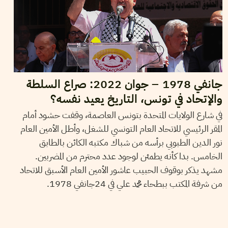
جانفي 1978 – جوان 2022: صراع السلطة
والإتحاد في تونس، التاريخ يعيد نفسه؟
في شارع الولايات المتحدة بتونس العاصمة، وقفت حشود أمام
المقر الرئيسي للاتحاد العام التونسي للشغل، وأطل الأمين العام
نور الدين الطبوبي برأسه من شباك مكتبه الكائن بالطابق
الخامس. بدا كأنه يطمئن لوجود عدد محترم من المضربين.
مشهد يذكر بوقوف الحبيب عاشور الأمين العام الأسبق للاتحاد
من شرفة المكتب ببطحاء محمد علي في 24جانفي 1978.
22
مارس
2022
نجلاء بن صالح