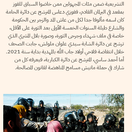
التشريعية ضمن مئات المجهولين ممن خاضوا السباق للفوز
بمقعد في البرلمان القادم، ففوزي دعاس المترشح عن دائرة الحامة
كان اسمه مألوفا جدا لكل من عاش المد والزجر بين الحكومة
والشارع طيلة السنوات الخمسة الأولى بعد الثورة على الأقل،
خاصة في ملف شهداء وجرحى الثورة، وصورة بلال المشري الذي
ترشح عن دائرة الشابة سيدي علوان ملولش، جابت الصحف
خلال انتفاضة فلاحي أولاد جاب الله بالمهدية بداية سنة 2021.
أما أحمد ساسي، المترشح عن دائرة الكبارية، فيعرفه كل من
شارك في حملة مانيش مسامح المناهضة لقانون المصالحة.
22
نوفمبر
2022
أيمن الرزقي