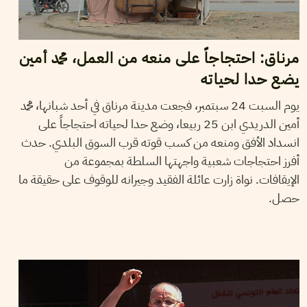
مرناق: احتجاجاً على منعه من العمل، محمد أمين
يضع حدا لحياته
يوم السبت 24 سبتمبر، فجعت مدينة مرناق في أحد شبانها، محمد
أمين الدريدي ابن 25 ربيعا، وضع حدا لحياته احتجاجاً على
انسداد الأفق ومنعه من كسب قوته قرب السوق البلدي. حدث
أفرز احتجاجات شعبية واجهتها السلطة بمجموعة من
الإيقافات. نواة زارت عائلة الفقيد وجيرانه للوقوف على حقيقة ما
حصل.
17
جوان
2022
نجلاء بن صالح