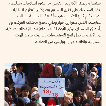
استشارة وطنيّة الكترونية، لفرض ما اعتبره اصلاحات سياسية.
بدءًا بالاستفتاء على تغيير الدستور وصولاً إلى تنظيم انتخابات
تشريعيّة، لم يُراعِ الرّئيس وهو ينفّذ هذه الخارطة مطالب
معارضيه الّذين دعوا إلى حوار وطني يجمع مختلف الفرقاء، ولم
يأخذ في الحسبان تردّي الأوضاع الاجتماعيّة والماليّة والاقتصاديّة.
وفي الأثناء، تواصل قمع الاحتجاجات وتواترت حالات الموت
المستراب، وافلات جهاز البوليس من العقاب.
29
نوفمبر
2022
حمادي لسود