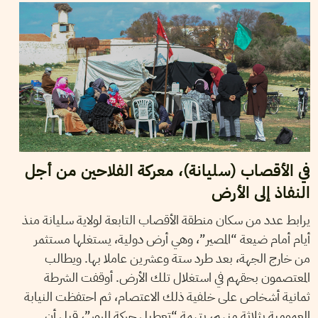
في الأقصاب (سليانة)، معركة الفلاحين من أجل
النفاذ إلى الأرض
يرابط عدد من سكان منطقة الأقصاب التابعة لولاية سليانة منذ
أيام أمام ضيعة “المصير”، وهي أرض دولية، يستغلها مستثمر
من خارج الجهة، بعد طرد ستة وعشرين عاملا بها. ويطالب
المعتصمون بحقهم في استغلال تلك الأرض. أوقفت الشرطة
ثمانية أشخاص على خلفية ذلك الاعتصام، ثم احتفظت النيابة
العمومية بثلاثة منهم، بتهمة “تعطيل حركة المرور”، قبل أن