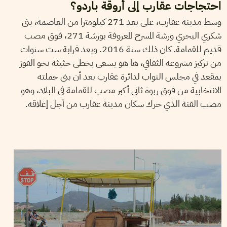
احتجاجات عقارب إلى أروقة باردو؟
وسط مدينة عقارب، على بعد 271 كيلومترا من العاصمة، بنى
شكري البحري ورشة المسرح المعروفة بورشة 271، فوق مصب
قديم للقمامة. كان ذلك سنة 2016. وبعد قرابة ست سنوات
من تركيز مشروعه الثقافي، ها هو يسعى بخطى حثيثة نحو الفوز
بمقعد في مجلس النواب لدائرة عقارب بعد أن بنى حملته
الانتخابية من فوق ربوة ثاني أكبر مصب للقمامة في البلاد، وهو
مصب القنة الذي حرك سكان مدينة عقارب من أجل إغلاقه.
28
سبتمبر
2022
أيمن الرزقي