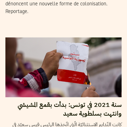
dénoncent une nouvelle forme de colonisation.
Reportage.
19
جانفي
2022
منال دربالي
سنة 2021 في تونس: بدأت بقمع المشيشي
وانتهت بسلطوية سعيد
كانت التّدابير الاستثنائيّة الّتي اتّخذها الرئيس قيس سعيّد في