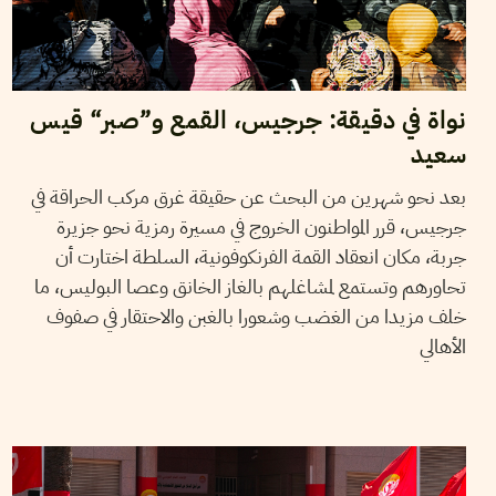
نواة في دقيقة: جرجيس، القمع و”صبر“ قيس
سعيد
بعد نحو شهرين من البحث عن حقيقة غرق مركب الحراقة في
جرجيس، قرر المواطنون الخروج في مسيرة رمزية نحو جزيرة
جربة، مكان انعقاد القمة الفرنكوفونية، السلطة اختارت أن
تحاورهم وتستمع لمشاغلهم بالغاز الخانق وعصا البوليس، ما
خلف مزيدا من الغضب وشعورا بالغبن والاحتقار في صفوف
الأهالي
17
جوان
2022
نجلاء بن صالح