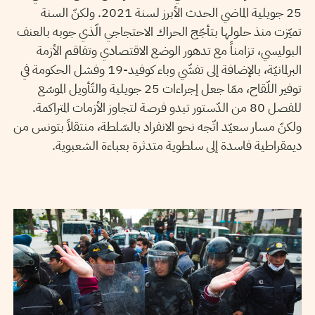
25 جويلية الماضي الحدث الأبرز لسنة 2021. ولكنّ السنة
تميّزت منذ حلولها بتأجّج الحراك الاحتجاجي الّذي جوبه بالعنف
البوليسي، تزامناً مع تدهور الوضع الاقتصادي وتفاقم الأزمة
البرلمانيّة، بالإضافة إلى تفشّي وباء كوفيد-19 وفشل الحكومة في
توفير اللّقاح، ممّا جعل إجراءات 25 جويلية والتّأويل الموسّع
للفصل 80 من الدّستور تبدو فرصة لتجاوز الأزمات المتراكمة.
ولكنّ مسار سعيّد اتّجه نحو الانفراد بالسّلطة، منتقلاً بتونس من
ديمقراطية فاسدة إلى سلطوية متدثرة بعباءة الشعبوية.
14
جانفي
2022
مهدي الجلاصي