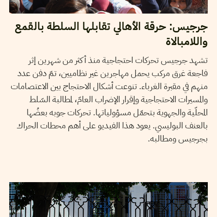
جرجيس: حرقة الأهالي تقابلها السلطة بالقمع
واللامبالاة
تشهد جرجيس تحركات احتجاجية منذ أكثر من شهرين إثر
فاجعة غرق مركب يحمل مهاجرين غير نظاميين، تمّ دفن عدد
منهم في مقبرة الغرباء. تنوعت أشكال الاحتجاج بين الاعتصامات
والمسيرات الاحتجاجية وإقرار الإضراب العامّ، لمطالبة السّلط
المحلّية والجهوية بتحمّل مسؤولياتها. تحركات جوبه بعضُها
بالعنف البوليسي. يعود هذا الفيديو على أهم محطات الحراك
بجرجيس ومطالبه.
19
جويلية
2022
مهدي الجلاصي