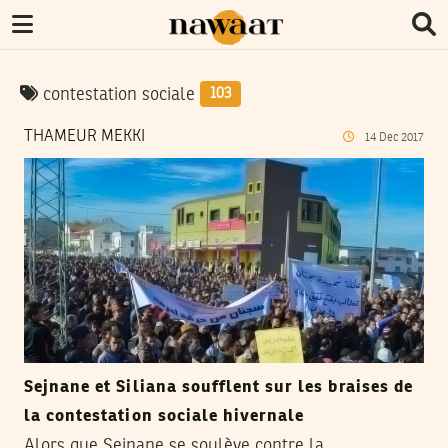
contestation sociale
103
THAMEUR MEKKI
14
Dec
2017
Sejnane et Siliana soufflent sur les braises de
la contestation sociale hivernale
Alors que Sejnane se soulève contre la