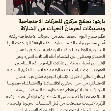
باردو: تجمّع مركزي للحركات الاحتجاجية
وتضييقات لحرمان الجهات من المشاركة
نظّم صباح اليوم الجمعة عدد من الحركات الاحتجاجية وقفة
أمام مجلس نواب الشعب بباردو. هذه الوقفة التي دعت إليها
التنسيقية الوطنية للحركات الاجتماعية شارك فيها عمال
الحضائر وممثلون عن اعتصام أبناء العائلات المعوزة وعن
المفروزين أمنيا، إضافة إلى عائلات المهاجرين غير النظاميين
المفقودين. وقد تزامنت هذه الوقفة مع اقتراب الذكرى السنوية
للإعلان العالمي لحقوق الإنسان لتجديد مشروعية النضال
الاجتماعي من أجل الحقوق الاقتصادية والاجتماعية، خصوصا
الحق في شغل لائق يقطع مع منظومات التشغيل الهشة
السائدة. هذا وأكد عدد من النشطاء لموقع نواة أن هذه الوقفة
المركزية شهدت تضييقات من قبل السلطات الجهوية والمحلية،
من أجل الحيلولة دون وصول الفاعلين في الاحتجاجات