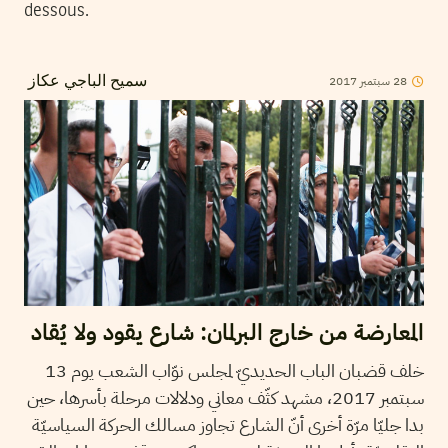
dessous.
2017
سبتمبر
28
سميح الباجي عكاز
المعارضة من خارج البرلمان: شارع يقود ولا يُقاد
خلف قضبان الباب الحديديّ لمجلس نوّاب الشعب يوم 13
سبتمبر 2017، مشهد كثّف معاني ودلالات مرحلة بأسرها، حين
بدا جليّا مرّة أخرى أنّ الشارع تجاوز مسالك الحركة السياسيّة