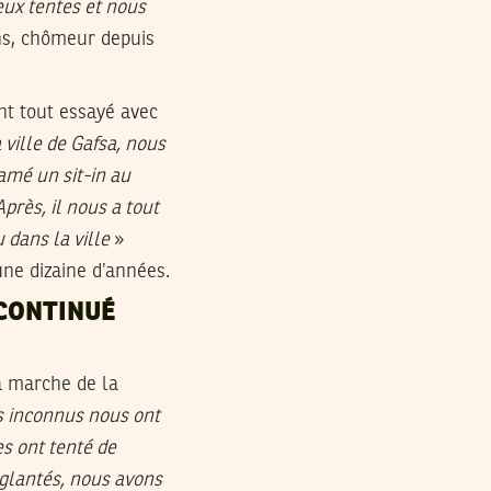
deux tentes et nous
ns, chômeur depuis
nt tout essayé avec
 ville de Gafsa, nous
amé un sit-in au
près, il nous a tout
 dans la ville
»
ne dizaine d’années.
 CONTINUÉ
a marche de la
s inconnus nous ont
es ont tenté de
nglantés, nous avons