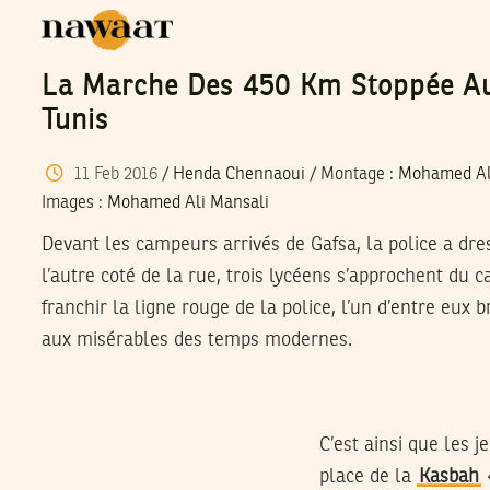
La Marche Des 450 Km Stoppée Au
Tunis
11
Feb
2016
/
Henda Chennaoui
/
Montage
:
Mohamed Al
Images
:
Mohamed Ali Mansali
Devant les campeurs arrivés de Gafsa, la police a dre
l’autre coté de la rue, trois lycéens s’approchent d
franchir la ligne rouge de la police, l’un d’entre eux b
aux misérables des temps modernes.
C’est ainsi que les j
place de la
Kasbah