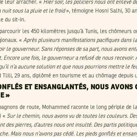
de leur arracher. «
Hier soir, les policiers nous ont enlevé 
nuit sous la pluie et le froid
», témoigne Hosni Salhi, 30 a
e du sit-in.
parcourir les 450 kilomètres jusqu’à Tunis, les chômeurs o
gionaux. «
Après plusieurs manifestations pacifiques dans la
r le gouverneur. Sans réponses de sa part, nous avons ent
 Encore une fois, le gouverneur a refusé de nous recevoir. A
u’il n’a aucune solution et que nous pourrions mettre le feu
lili, 29 ans, diplômé en tourisme et au chômage depuis u
GONFLÉS ET ENSANGLANTÉS, NOUS AVONS
E »
agnons de route, Mohammed raconte le long périple de l
i «
Sur le chemin, nous avons vu de toutes les couleurs. De
t des pierres, d’autres nous ont insulté. Des partis politiqu
he. Mais nous n’avons pas cédé. Les pieds gonflés et ensa