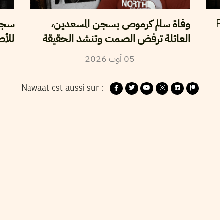
وفاة سالم كرموص بسجن المسعدين،
سجن 
P
العائلة ترفض الصمت وتنشد الحقيقة
للأص
2026
أوت
05
Nawaat est aussi sur :