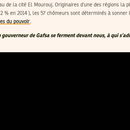
au de la cité El Mourouj. Originaires d’une des régions la 
,2 % en 2014 ), les 57 chômeurs sont déterminés à sonner 
es du pouvoir
.
 gouverneur de Gafsa se ferment devant nous, à qui s’adr