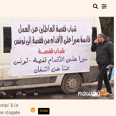
usqu’ à la
Droits
he stoppée