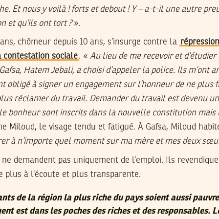
. Et nous y voilà ! forts et debout ! Y – a-t-il une autre pr
 et qu’ils ont tort ?
».
ans, chômeur depuis 10 ans, s’insurge contre la
répression
a contestation sociale
. «
Au lieu de me recevoir et d’étudier
afsa, Hatem Jebali, a choisi d’appeler la police. Ils m’ont a
nt obligé à signer un engagement sur l’honneur de ne plus fr
plus réclamer du travail. Demander du travail est devenu un 
t le bonheur sont inscrits dans la nouvelle constitution mais 
me Miloud, le visage tendu et fatigué. À Gafsa, Miloud hab
drer à n’importe quel moment sur ma mère et mes deux sœu
és ne demandent pas uniquement de l’emploi. Ils revendiqu
e plus à l’écoute et plus transparente.
ts de la région la plus riche du pays soient aussi pauvre
gent est dans les poches des riches et des responsables. L