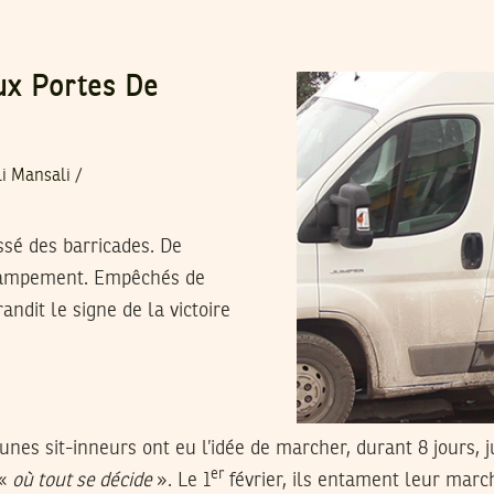
x Portes De
i Mansali
/
ssé des barricades. De
u campement. Empêchés de
randit le signe de la victoire
eunes sit-inneurs ont eu l’idée de marcher, durant 8 jours, j
er
«
où tout se décide
». Le 1
février, ils entament leur marc