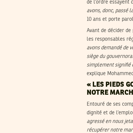
de l’ordre essayent 
avons, donc, passé la 
10 ans et porte parol
Avant de décider de 
les responsables ré
avons demandé de voi
siège du gouvernorat.
simplement signifié q
explique Mohammed T
« LES PIEDS 
NOTRE MARCH
Entouré de ses comp
dignité et de l’emplo
agressé en nous jetan
récupérer notre marc