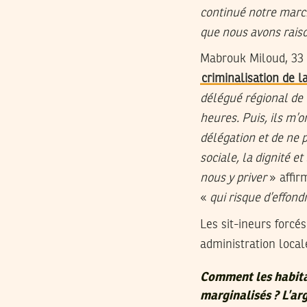
continué notre marche
que nous avons raison
Mabrouk Miloud, 33 
criminalisation de l
délégué régional de G
heures. Puis, ils m’o
délégation et de ne 
sociale, la dignité e
nous y priver
» affir
«
qui risque d’effon
Les sit-ineurs forc
administration local
Comment les habitan
marginalisés ? L’ar