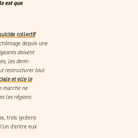
le est que
suicide collectif
u chômage depuis une
igeants doivent
es, les demi-
ut restructurer tout
iale et elle le
te marche ne
tes les régions
ue, trois lycéens
l’un d’entre eux