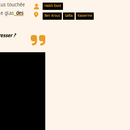
plus touchée
Habib Essid
le glas
des
Ben Arous
Gafsa
Kasserine
esser ?