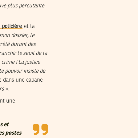
euve plus percutante
 policière
et la
 mon dossier, le
rrêté durant des
anchir le seuil de la
crime ! La justice
le pouvoir insiste de
ite dans une cabane
rs
».
ent une
s et
es postes