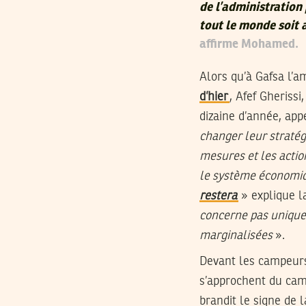
de l’administration
tout le monde soit 
affirme Mohamed.
Alors qu’à Gafsa l’a
d’hier
, Afef Gheriss
dizaine d’année, app
changer leur stratég
mesures et les actio
le système économiqu
restera
» explique l
concerne pas uniqu
marginalisées
».
Devant les campeur
s’approchent du camp
brandit le signe de 