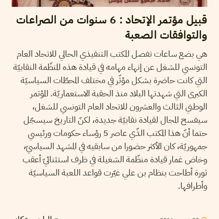
قبيل مؤتمر الإتحاد : 6 سنوات من الصراعات
والتوافقات الصعبة
هي بضع ساعات تفصل المكتب التنفيذي الحالي للاتحاد العام
التونسي للشغل عن إنهاء مهامه في قيادة هذه المنظّمة النقابيّة
التي كانت حاضرة بشكل مؤثّر في مختلف المحطّات السياسيّة
الكبرى التي شهدتها البلاد منذ الحقبة الاستعماريّة. المؤتمر
الوطني الثالث والعشرون للاتحاد العام التونسي للشغل،
سيفسح المجال لقيادة نقابيّة جديدة، لكنّ التاريخ سيسجّل
حتما أنّ هذا المكتب الذّي عاصر 5 رؤساء حكومات ورئيسي
جمهوريّة، كان الأكثر حضورا من سابقيه في المشهد السياسيّ،
وخاض غمار قيادة منظّمة الشغيلة في ظرف استثنائيّ أعقب
ثورة أطاحت بنظام بن علي غيّرت قواعد اللعبة السياسيّة
وأطرافها.