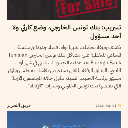
تسريب: بنك تونس الخارجي، وضع كارثي ولا
أحد مسؤول
تكشف وثيقة تحصّلت عليها نواة، فصلا جديدا في سلسة
المساعي للتغطية على مشاكل بنك تونس الخارجي Tunisian
Foreign Bank بعد عملية التعيين السياسي في شهر أوت
الماضي. الوثائق المرفقة بالمقال تستعرض نقاشات مجلس وزاري
مضيّق برئاسة الحبيب الصيد، تناول خلاله المجتمعون الأزمة
التي يعيشها بنك تونس الخارجي وخيارات “الإنقاذ”.
08
جوان
2016
فريق التحرير