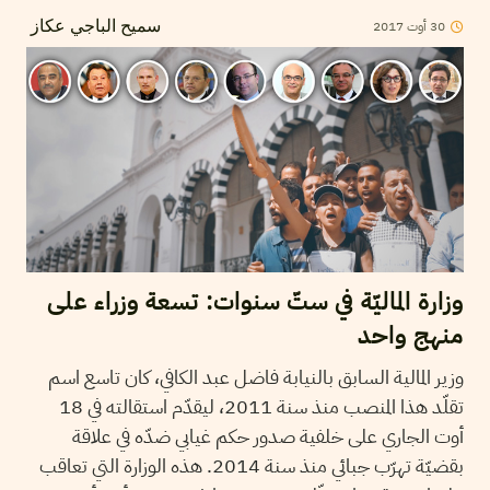
30
أوت
2017
سميح الباجي عكاز
وزارة الماليّة في ستّ سنوات: تسعة وزراء على
منهج واحد
وزير المالية السابق بالنيابة فاضل عبد الكافي، كان تاسع اسم
تقلّد هذا المنصب منذ سنة 2011، ليقدّم استقالته في 18
أوت الجاري على خلفية صدور حكم غيابي ضدّه في علاقة
بقضيّة تهرّب جبائي منذ سنة 2014. هذه الوزارة التي تعاقب