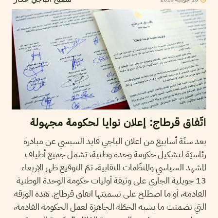
سميح الباجي عكاز
اتّفاق قرطاج: إعلان نوايا لحكومة مجهولة
بعد ستّة أسابيع من اعلان الباجي قايد السبسي عن مبادرة
رئاسيّة لتشكيل حكومة وحدة وطنية، تشمل جميع أطياف
المشهد السياسي والمنظّمات النقابية، تمّ التوقيع ظهر الإربعاء
13 جويلية الجاري على وثيقة أوليات حكومة الوحدة الوطنية
القادمة، أو ما اصطلح على تسميتها اتفاق قرطاج. هذه الورقة
التي تضمنت ما يشبه الخطّة الجاهزة لعمل الحكومة القادمة،