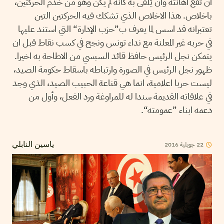
ان تقع اهانته وان يُلقى به كأنه لم يكن وهو من خدم الحركتين،
باخلاص. هذا الاخلاص الذي تشكك فيه الحركتين التين
تعتبرانه قد اسس لما يعرف ب”حزب الإدارة“ التي استند عليها
في حربه غير المعلنة مع نداء تونس ونجح في كسب نقاط قبل ان
يتمكن نجل الرئيس حافظ قائد السبسي من الاطاحة به اخيرا.
ظهور نجل الرئيس في الصورة وارتباطه باسقاط حكومة الصيد،
ليست حربا اعلامية، انما هي قناعة الحبيب الصيد، الذي وجد
في علاقاته القديمة سندا له للمراوغة ورد الفعل، وأول من
دعمه ابناء ”عمومته“.
22
جويلية
2016
ياسين النابلي