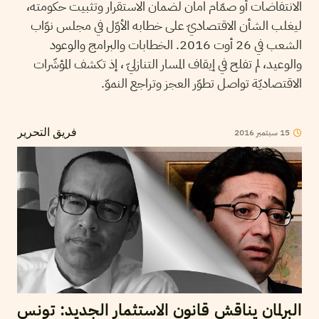
الانتفاضات أو صمّام امان لضمان الاستقرار وتثبيت حكومته،
ليغلب الشأن الاقتصاديّ على خطابه الأوّل في مجلس نوّاب
الشعب في 26 أوت 2016. الخطابات والبرامج والوعود
والوعيد، لم تفلح في إيقاف المسار التنازليّ ، إذ تكشف المؤشّرات
الاقتصاديّة تواصل تطوّر العجز وتراجع النموّ.
15
سبتمبر
2016
فريق التحرير
البرلمان يناقش قانون الاستثمار الجديد: تونس