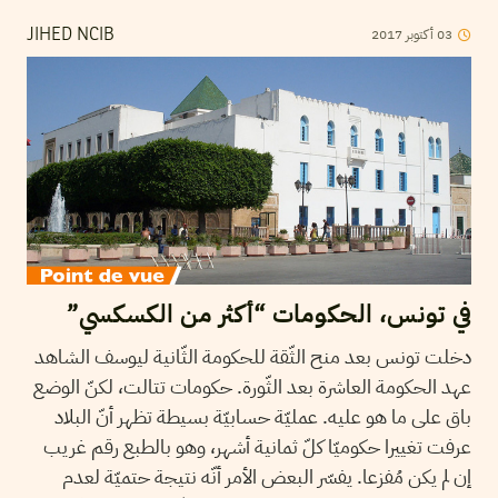
03
أكتوبر
2017
JIHED NCIB
في تونس، الحكومات “أكثر من الكسكسي”
دخلت تونس بعد منح الثّقة للحكومة الثّانية ليوسف الشاهد
عهد الحكومة العاشرة بعد الثّورة. حكومات تتالت، لكنّ الوضع
باق على ما هو عليه. عمليّة حسابيّة بسيطة تظهر أنّ البلاد
عرفت تغييرا حكوميّا كلّ ثمانية أشهر، وهو بالطبع رقم غريب
إن لم يكن مُفزعا. يفسّر البعض الأمر أنّه نتيجة حتميّة لعدم