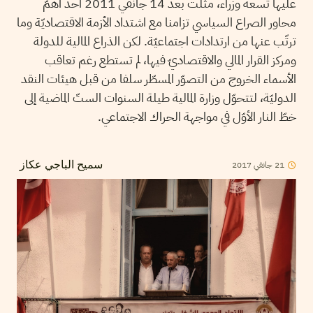
عليها تسعة وزراء، مثّلت بعد 14 جانفي 2011 أحد أهمّ
محاور الصراع السياسي تزامنا مع اشتداد الأزمة الاقتصاديّة وما
ترتّب عنها من ارتدادات اجتماعيّة. لكن الذراع المالية للدولة
ومركز القرار المالي والاقتصاديّ فيها، لم تستطع رغم تعاقب
الأسماء الخروج من التصوّر المسطّر سلفا من قبل هيئات النقد
الدوليّة، لتتحوّل وزارة المالية طيلة السنوات الستّ الماضية إلى
خطّ النار الأوّل في مواجهة الحراك الاجتماعي.
21
جانفي
2017
سميح الباجي عكاز