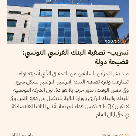
تسريب- تصفية البنك الفرنسي التونسي:
فضيحة دولة
منذ نشر الجزأين السابقين من التحقيق الذّي أنجزته نواة،
تسارعت وتيرة تصفية البنك الفرنسي التونسي بشكل سريّ.
وفي نفس الوقت، تدور حرب بلا هوادة، بين الشركة التونسية
للبنك والبنك المركزي ووزارة المالية للتنصّل من دفع الثمن وكي
لا يكون كلّ طرف كبش فداء لجريمة نفّذتها المافيا الاقتصاديّة
في حقّ المال العام.
07
جوان
2016
ياسين النابلي