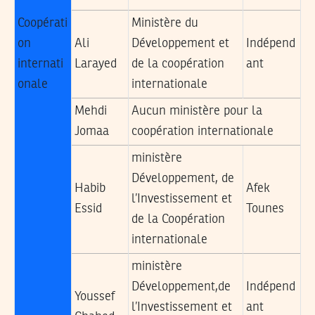
Coopérati
Ministère du
on
Ali
Développement et
Indépend
internati
Larayed
de la coopération
ant
onale
internationale
Mehdi
Aucun ministère pour la
Jomaa
coopération internationale
ministère
Développement, de
Habib
Afek
l’Investissement et
Essid
Tounes
de la Coopération
internationale
ministère
Développement,de
Indépend
Youssef
l’Investissement et
ant