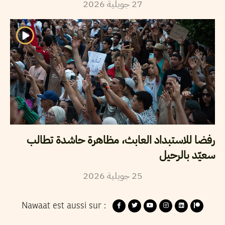
2026
جويلية
27
رفضا للاستبداد العابث، مظاهرة حاشدة تطالب
سعيّد بالرحيل
2026
جويلية
25
Nawaat est aussi sur :