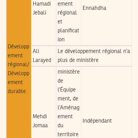
Hamadi
ement
Ennahdha
Jebali
régional
et
planificat
ion
Développ
Ali
Le développement régional n’a
ement
Larayed
plus de ministère
régional/
ministère
Développ
de
ement
l’Équipe
durable
ment, de
l’Aménag
Mehdi
ement
Indépendant
Jomaa
du
territoire