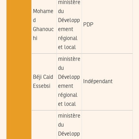
ministère
Mohame
du
d
Développ
PDP
Ghanouc
ement
hi
régional
et local
ministère
du
Béji Caid
Développ
Indépendant
Essebsi
ement
régional
et local
ministère
du
Développ