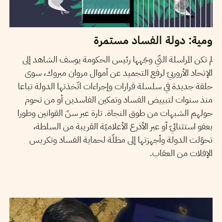
ومية: دولة الفساد مستمرة
لم تكن المراسلة التّي وجّهها رئيس الحكومة يوسف الشاهد إلى
الإتحاد الأروربيّ لرفع التجميد عن أموال مروان مبروك، سوى
حلقة جديدة في سلسلة قرارات وإجراءات اتّخذتها الدولة تباعا
منذ سنوات لتبييض الفساد وتمكين الفاسدين أو من تحوم
حولهم الشبهات من طوق النجاة. تارة عبر سنّ القوانين وطورا
بعفو استثنائيّ أو عبر الأذرع الأعلاميّة القريبة من السلطة،
تحوّلت الدولة وأجهزتها إلى مظلّة لحماية الفساد وتكريس
الإفلات من العقاب.
11
نوفمبر
2018
سميح الباجي عكاز