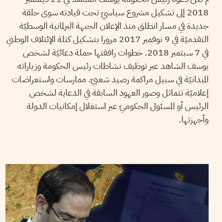
2018 إلى تشكيل مشروع سياسيّ تحت قيادته سوى حلقة
جديدة في مسار انطلق منذ الإعلان الجبهة البرلمانية الوسطيّة
التقدميّة في 9 نوفمبر 2017 مرورا بتشكيل كتلة الإئتلاف الوطني
في 7 سبتمبر 2018. خطوات رافقتها حملة دعائيّة لشخص
يوسف الشاهد عبر توظيف نشاطات رئيس الحكومة وزياراته
الميدانيّة في سبيل مراكمة رصيد شعبيّ. ممارسات واستعراضات
إعلاميّة تتماثل وصور العهود السابقة في الدعاية لشخص
الرئيس أو المسئول الحكوميّ عبر استغلال إمكانيات الدولة
وأجهزتها.
SAMIH BEJI OKKEZ
08
Dec
2018