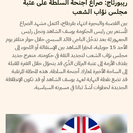
ريبورتاج: صراع أجنحة السلطة على عتبة
مجلس نوّاب الشعب
بين القصبة والبحيرة انتهاء بقرطاج، اكتمل مشهد الصراع
المُستعر بين رئيس الحكومة يوسف الشاهد ونجل رئيس
الجمهوريّة بعد تدخّل الباجي قائد السبسي خلال حوار متلفز يوم
الأحد 15 جويلية، مُخيّرا الشاهد بين الإستقالة أو اللجوء إلى
مجلس نوّاب الشعب لتجديد الثقة في حكومته. منعرج جديد
يقذف الأزمة إلى عتبة البرلمان الذّي قد يتحوّل خلال الفترة المقبلة
إلى الساحة الأخيرة لمعارك أجنحة السلطة. هذه المحطّة المرتقبة
قد تضع نقطة النهاية لعهد يوسف الشاهد أو قد تكون الإنطلاقة
الجديدة لخطوات أشدّ ثباتا في مسيرته السياسية.
MALEK LAKHAL
10
Jul
2018