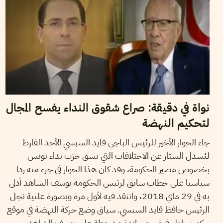
نواة في دقيقة: صراع شقوق النداء يفسح المجال
لتحكيم النهضة
جاء الحوار الأخير للرئيس الباجي قايد السبسي الأحد الفارط
ليُسدل الستار عن الاختلافات التي تشق حزب نداء تونس
بخصوص مصير الحكومة، وقد كان هذا الحوار في جزء منه ردا
سياسيا على خطاب سابق لرئيس الحكومة يوسف الشاهد أدلى
به في 29 ماي 2018، وانتقد فيه لأول مرة وبصورة علنية نجل
الرئيس حافظ قايد السبسي. سياق وضع حركة النهضة في موقع
حكم يحاول فرض مساندة مشروطة على يوسف الشاهد.