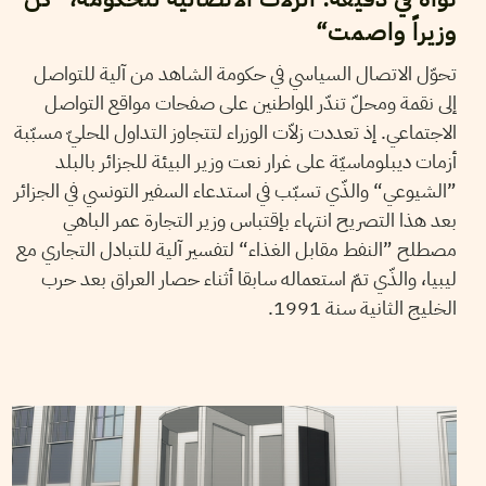
وزيراً واصمت“
تحوّل الاتصال السياسي في حكومة الشاهد من آلية للتواصل
إلى نقمة ومحلّ تندّر المواطنين على صفحات مواقع التواصل
الاجتماعي. إذ تعددت زلاّت الوزراء لتتجاوز التداول المحليّ مسبّبة
أزمات ديبلوماسيّة على غرار نعت وزير البيئة للجزائر بالبلد
”الشيوعي“ والذّي تسبّب في استدعاء السفير التونسي في الجزائر
بعد هذا التصريح انتهاء بإقتباس وزير التجارة عمر الباهي
مصطلح ”النفط مقابل الغذاء“ لتفسير آلية للتبادل التجاري مع
ليبيا، والذّي تمّ استعماله سابقا أثناء حصار العراق بعد حرب
الخليج الثانية سنة 1991.
06
سبتمبر
2018
بلقيس عفيفة بوستة