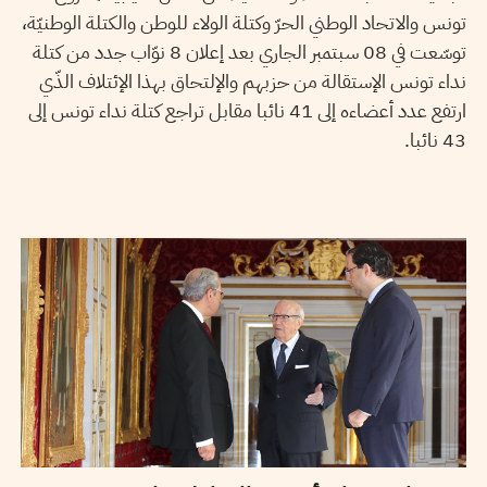
تونس والاتحاد الوطني الحرّ وكتلة الولاء للوطن والكتلة الوطنيّة،
توسّعت في 08 سبتمبر الجاري بعد إعلان 8 نوّاب جدد من كتلة
نداء تونس الإستقالة من حزبهم والإلتحاق بهذا الإئتلاف الذّي
ارتفع عدد أعضاءه إلى 41 نائبا مقابل تراجع كتلة نداء تونس إلى
43 نائبا.
24
جويلية
2018
سميح الباجي عكاز