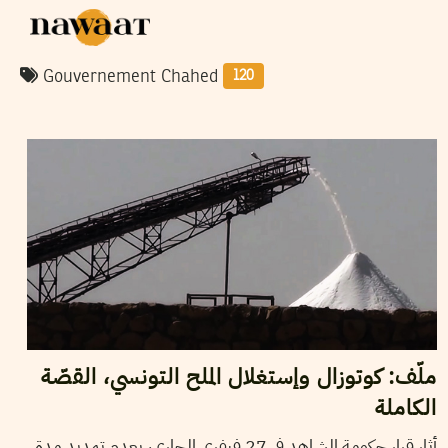
Gouvernement Chahed
120
28
فيفري
2019
فريق التحرير
ملّف: كوتوزال وإستغلال الملح التونسي، القصّة
الكاملة
أثار قرار حكومة الشاهد في 27 فيفري الجاري، بعدم تمديد مدة