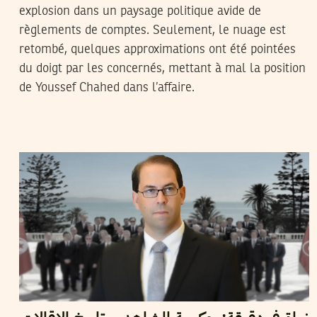
explosion dans un paysage politique avide de
règlements de comptes. Seulement, le nuage est
retombé, quelques approximations ont été pointées
du doigt par les concernés, mettant à mal la position
de Youssef Chahed dans l’affaire.
31
جويلية
2018
بلقيس عفيفة بوستة