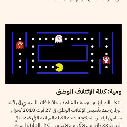
15
سبتمبر
2018
بلقيس عفيفة بوستة
ومية: كتلة الإئتلاف الوطني
انتقل الصراع بين يوسف الشاهد وحافظ قائد السبسي إلى قبّة
البرلمان بعد تأسيس الإئتلاف الوطني في 27 أوت 2018 كحزام
سياسيّ لرئيس الحكومة. هذه الكتلة البرلمانية التّي ضمت في
البداية 33 نائبا مستقلّا ومستقيلا من الكتل النيابيّة لمشروع