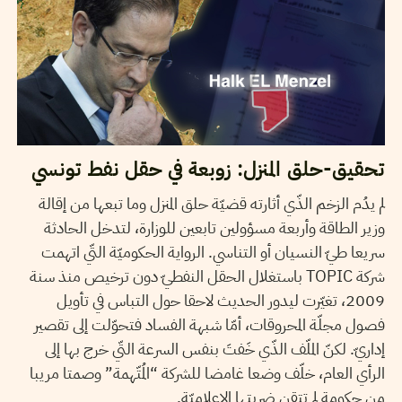
تحقيق-حلق المنزل: زوبعة في حقل نفط تونسي
لم يدُم الزخم الذّي أثارته قضيّة حلق المنزل وما تبعها من إقالة
وزير الطاقة وأربعة مسؤولين تابعين للوزارة، لتدخل الحادثة
سريعا طيّ النسيان أو التناسي. الرواية الحكوميّة التّي اتهمت
شركة TOPIC باستغلال الحقل النفطيّ دون ترخيص منذ سنة
2009، تغيّرت ليدور الحديث لاحقا حول التباس في تأويل
فصول مجلّة المحروقات، أمّا شبهة الفساد فتحوّلت إلى تقصير
إداريّ. لكنّ الملّف الذّي خَفتَ بنفس السرعة التّي خرج بها إلى
الرأي العام، خلّف وضعا غامضا للشركة “المُتّهمة” وصمتا مريبا
من حكومة لم تتقن ضربتها الإعلاميّة.