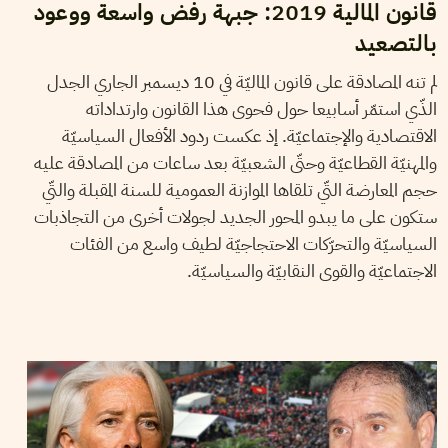
قانون المالية 2019: جبهة رفض واسعة ووعود
بالتصعيد
لم تنه المصادقة على قانون الماليّة في 10 ديسمبر الجاري الجدل
الذّي استمّر أسابيعا حول فحوى هذا القانون وارتداداته
الاقتصادية والإجتماعيّة. إذ عكست ردود الأفعال السياسيّة
والمهنيّة القطاعيّة وحتّى الشعبيّة بعد ساعات من المصادقة عليه
حجم المعارضة التّي تلقاها الموازنة العمومية للسنة المقبلة والتّي
ستكون على ما يبدو المحور الجديد لجولات أخرى من التجاذبات
السياسيّة والتحرّكات الاحتجاجيّة لطيف واسع من الفئات
الاجتماعيّة والقوى النقابيّة والسياسيّة.
23
نوفمبر
2018
ياسين النابلي