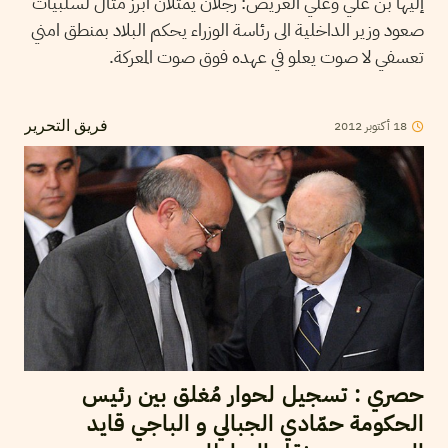
إليها بن علي وعلي العريض: رجلان يمثلان ابرز مثال لسلبيات
صعود وزير الداخلية الى رئاسة الوزراء يحكم البلاد بمنطق امني
تعسفي لا صوت يعلو في عهده فوق صوت المعركة.
2012
أكتوبر
18
فريق التحرير
حصري : تسجيل لحوار مُغلق بين رئيس
الحكومة حمّادي الجبالي و الباجي قايد