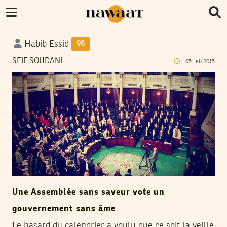
Habib Essid
98
SEIF SOUDANI
05
Feb
2015
Une Assemblée sans saveur vote un
gouvernement sans âme
Le hasard du calendrier a voulu que ce soit la veille