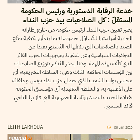
خدعة الرقابة الدستورية ورئيس الحكومة
المستقلّ : كل الصلاحيات بيد حزب النداء
يعتبر تعيين حزب النداء لرئيس حكومة من خارج إطاراته
الحزبية أمرا مثيرا للتّساؤل خصوصا فيما يتعلّق بكيفية تمتّع
الصيد بالصلاحيات التي يكفلها له الدّستور بعيدا عن
التجاذبات السياسية وعن ضغوط وتوجيهات الحزب الفائز
الذي كلّفه بهذه المهمة. وهنا يجدر التّذكير بتوزيع الصلاحيات
بين المؤسسات الحاكمة الثلاث وهي : السلطة التشريعية، أي
مجلس نواب الشّعب الذي حصل حزب نداء تونس وحلفائه
على الأغلبية به، والسّلطة التنفيذيّة أي مؤسستي الحكومة
بقيادة الحبيب الصيد ورئاسة الجمهورية التي فاز بها الباجي
قائد السبسي.
LEITH LAKHOUA
06
Jan
2015