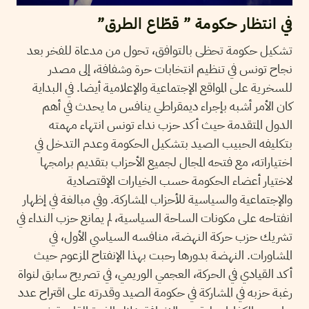
في انتظار حكومة ” قطّاع الطرق”
تشكيل حكومة تحظى بالتوافق، تحول من مدعاة للفخر بعد
نجاح تونس في تنظيم انتخابات حرة وشفافة، إلى مصدر
للسخرية على المواقع الإجتماعية والإعلامية أيضا. في البداية
كان الأمر أشبه بإجراء ديمقراطي ينافس ما يحدث في أهم
الدول المتقدمة حيث أكد حزب نداء تونس انتهاء مهمته
بتكليفه الحبيب الصيد بتشكيل الحكومة وعدم التدخل في
اختياراته، مع فتحه المجال لجميع الأحزاب بتقديم برامجها
لاختيار أعضاء الحكومة حسب الخيارات الإقتصادية
والإجتماعية والسياسية للأحزاب المشاركة. وفي مبالغة في إظهار
انفتاحه على مكونات الساحة السياسية، لم يمانع حزب النداء في
تشريك حزب حركة النهضة، منافسه السياسي الأول، في
المشاورات. النهضة بدورها رحبت بهذا الإنفتاح المزعوم حيث
أكد القيادي في الحركة، العجمي الوريمي، في تصريح سابق لنواة
رغبة حزبه في المشاركة في حكومة الصيد وقدرته على اقتراح عدد