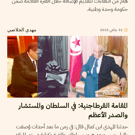
هام من الكفاءات لتقديم الإضافة خلال الفترة القادمة ضمن
حكومة وحدة وطنية.
2015
جانفي
31
مهدي الجلاصي
المقامة القرطاجنية: في السلطان والمستشار
والصدر الأعظم
حدثنا المهدي ابن كمال قال: في زمن ما بعد أحداث وُصفت
بالياسمين، وبعد هروب سلطان طاغية وكتابة دستور للبلاد