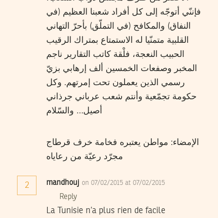
فإننّي أتوجّه إلى كل أفراد شعبنا العظيم (في
النفاق) والمكافح (في التملّق) بأحرّ التهاني
القلبية متمنّيا له الاستمتاع بمتراك الرقيب
الحبيب النعجة، فلْقة كاتب التقارير ناجم
المخبر وصفعات الخمسين ألف إرهابي بزيّ
رسمي الذين يعملون تحت إمرتهم. وكل
حكومة تجمّعية وأنتم شعب عرباني جرذاني
أصيل… والسّلام
الإمضاء: مواطن يعتبره فخامة خرف قرطاج
مجرّد رعيّة من رعاياه
mandhouj
on 07/02/2015 at 07/02/2015
2
Reply
La Tunisie n’a plus rien de facile