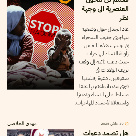
العنصرية الى وجهة
نظر
عاد الجدل حول وضعية
مهاجري جنوب الصحراء
في تونس، هذه المرة من
زاوية النساء المهاجرات
حيث دعت نائبة إلى وقف
نزيف الولادات في
صفوفهن. دعوة رفضتها
قوى مدنية واعتبرتها عنفا
مسلطا على النساء وتمييزا
واستغلالا لأجساد المهاجرات.
2025
جانفي
30
مهدي الجلاصي
هل تصمد دعوات