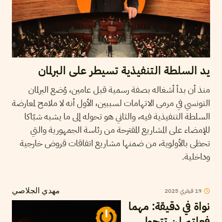
يد السلطة التنفيذية تسيطر على البرلمان
منذ أن بدأ أشغاله بصفة رسمية قبل عامين، وُضع البرلمان
التونسي في مرمى الاتهامات لسببين، الأول أنه لا ملامح لمعارضة
السلطة التنفيذية فيه، والثاني هو تحوله إلى ما يشبه شبّاكا
للإمضاء على المشاريع المقترحة من رئاسة الجمهورية والتي
تحظى بالأولوية، من ضمنها مشاريع اتفاقات قروض خارجية
وداخلية.
2025
فيفري
19
مهدي الجلاصي
نواة في دقيقة: مهما
فعلتم لن تتحول