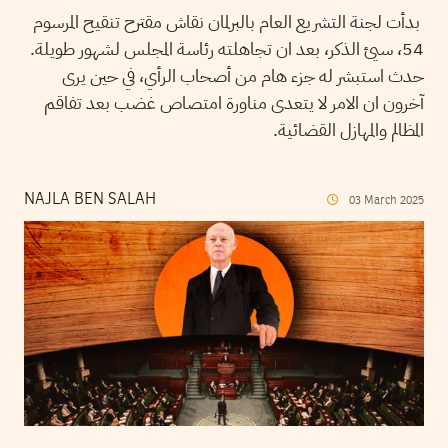
بدأت لجنة التشريع العام بالبرلمان نقاش مقترح تنقيح المرسوم
54، سيئ الذكر، بعد ان تجاهلته رئاسة المجلس لشهور طويلة.
حدث استبشر له جزء هام من أصحاب الرأي، في حين يرى
آخرون ان الامر لا يتعدى مناورة امتصاص غضب بعد تفاقم
المظالم والمهازل القضائية.
NAJLA BEN SALAH
03
March
2025