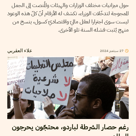
حول ميزانيات مختلف الوزارات والهيئات والمُنصت إلى الجمل
الممجوجة لتدخّلات الوزراء، تكشف له الأرقام أنّ كلّ هذه الوعود
ليست سوى اجترارا لعقل ماليّ واقتصاديّ كسول، ينسخ من
منهج يُثبت فشله السنة تلو الأخرى.
2024
سبتمبر
27
علاء العڤربي
رغم حصار الشرطة لباردو، محتجّون يحرجون