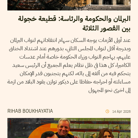
البرلمان والحكومة والرئاسة: قطيعة خجولة
بين القصور الثلاثة
عند أولى الأزمات يوجه السكان سهام انتقاداتهم لنواب البرلمان
وبدرجة أقل لنواب المجلس الثاني، بدورهم عند اشتداد الخناق
عليهم، يهاجم النواب وزراء الحكومة خاصة أمام عدسات
الكاميرا، كل هذا في ظل نظام يعلم الجميع أن الرئيس سعيد
يتحكم فيه من ألفه إلى يائه، لكنهم يتجنبون قدر الإمكان
مساءلته أو احراجه حفاظا على ديكور توازن يقود البلاد من ازمة
إلى اخرى نحو المجهول
RIHAB BOUKHAYATIA
14
Apr
2026