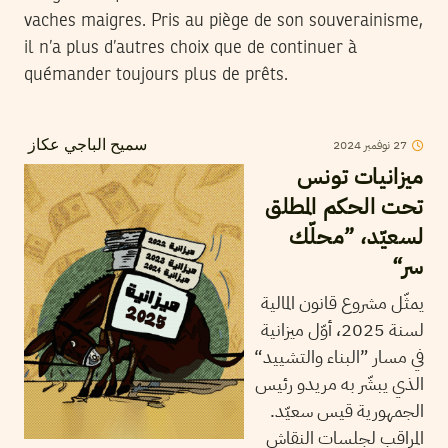
vaches maigres. Pris au piège de son souverainisme,
il n’a plus d’autres choix que de continuer à
quémander toujours plus de prêts.
2024
نوفمبر
27
سميح الباجي عكاز
ميزانيات تونس
تحت الحكم المطلق
لسعيّد، ”محلّك
سر“
يمثّل مشروع قانون المالية
لسنة 2025، أوّل ميزانية
في مسار ”البناء والتشييد“
الذي يبشّر به مريدو رئيس
الجمهورية قيس سعيّد.
المراقب لجلسات النقاش