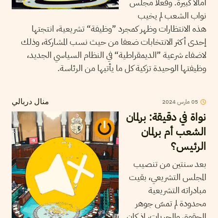
آمالا كبيرة. وفعلا مجلس
نواب الشعب لم يخيب
هذه الانتظارات وظهر كمجرد ”وظيفة“ تشريعية، انتجتها
إحدى أكثر الانتخابات ضعفا من حيث نسب المشاركة، وذلك
لاضفاء شرعية ”الديمقراطية“ في النظام السياسي الجديد،
وظيفتها الوحيدة تزكية كل ما يأتيها من الرئاسة.
2024
مارس
05
منال دربالي
نواة في دقيقة: برلمان
الشعب أم برلمان
الرئيس؟
بعد سنتين من تنصيب
المجلس التشريعي، بقيت
مبادراته التشريعية
محدودة لم تمسّ جوهر
الحقوق والحريات، إذ كان