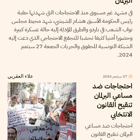
البرلمان
في مشهد غير مسبوق منذ الاحتجاجات التي شهدتها حقبة
رئيس الحكومة الأسبق هشام المشيشي، شهد محيط مجلس
نواب الشعب في باردو والطرق المؤديّة إليه حالة عسكرة كبيرة
وحضورا أمنيا كثيفا تحسّبا للتجمّع الاحتجاجي الذي دعت إليه
الشبكة التونسية للحقوق والحريات الجمعة 27 سبتمبر
2024.
2024
سبتمبر
27
علاء العڤربي
احتجاجات ضد
مساعي البرلمان
تنقيح القانون
الانتخابي
احتجاجات ضد مساعي
البرلمان تنقيح القانون