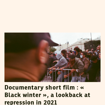
MAHDI JLASSI
30
March
2022
Documentary short film : «
Black winter », a lookback at
repression in 2021