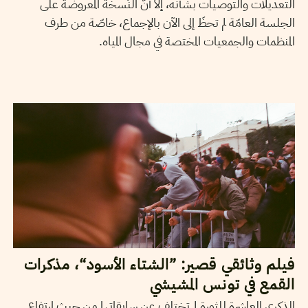
التعديلات والتوصيات بشأنه، إلاّ أنّ النّسخة المعروضة على
الجلسة العامّة لم تحظَ إلى الآن بالإجماع، خاصّة من طرف
المنظمات والجمعيات المختصة في مجال المياه.
2021
جوان
17
مهدي الجلاصي
فيلم وثائقي قصير: ”الشتاء الأسود“، مذكرات
القمع في تونس المشيشي
الذكرى العاشرة للثورة لم تختلف عن سابقاتها من حيث ارتفاع