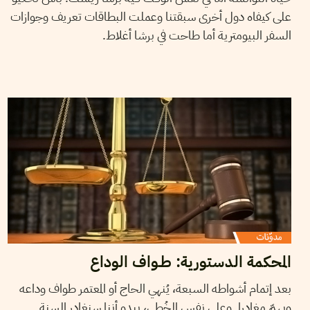
على كيفاه دول أخرى سبقتنا وعملت البطاقات تعريف وجوازات
السفر البيومترية أما طاحت في برشا أغلاط.
2021
ماي
09
AHMED BEDOUI
المحكمة الدستورية: طـواف الوداع
بعد إتمام أشواطه السبعة، يُنهي الحاج أو المعتمر طواف وداعه
ويهمّ مغادرا. وعلى نفس الخُطى، يبدو أننا سنغادر السنة