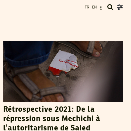
ع
FR
EN
LA RÉDACTION
28
Jan
2022
Rétrospective 2021: De la
répression sous Mechichi à
l’autoritarisme de Saied