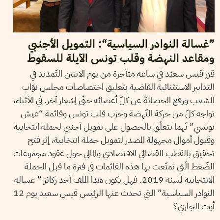
”غسالة النوادر السياسية“: التمويل الأجنبي
ومقاعد النهضة وقلب تونس الآيلة للسقوط
قرّر قيس سعيّد في ساعة متأخرة من يوم الاثنين التّمديد في
التدابير الاستثنائية القاضية بتعليق اختصاصات مجلس نوّاب
الشعب ورفع الحصانة عن كلّ أعضائه حتّى إشعار آخر. في الأثناء،
تواجه كلّ من حركة النّهضة وحزب قلب تونس وقائمة “عيش
تونسي” تُهما تتعلّق بالحصول على تمويل أجنبي لحملة انتخابية
وقبول أموال مجهولة المصدر لتمويل حملة انتخابية، إثر فتح
تحقيق بالقطب القضائي الاقتصادي والمالي حول عقود مجموعات
الضّغط الّتي تمتّعت بها هذه القائمات في فترة ما قبل الحملة
الانتخابية لسنة 2019. فهل يكون هذا الملف أحد ركائز ” غسالة
النوادر السياسية” التي تحدث عنها الرئيس قيس سعيد يوم 12
أوت الجاري؟