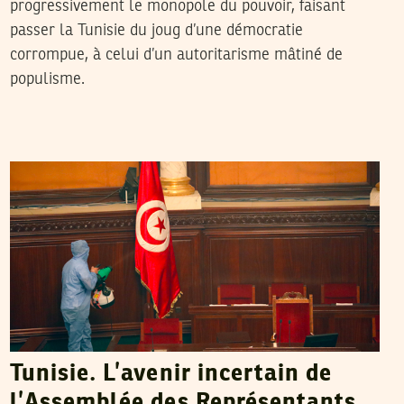
progressivement le monopole du pouvoir, faisant
passer la Tunisie du joug d’une démocratie
corrompue, à celui d’un autoritarisme mâtiné de
populisme.
MANEL DERBALI
29
Jul
2021
Tunisie. L’avenir incertain de
l’Assemblée des Représentants