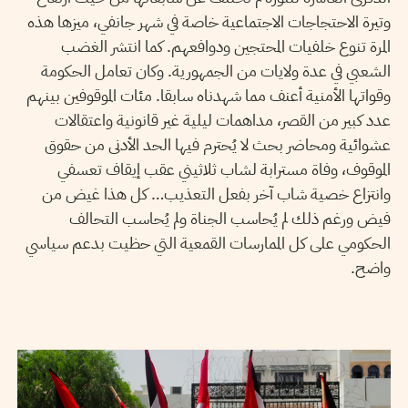
وتيرة الاحتجاجات الاجتماعية خاصة في شهر جانفي، ميزها هذه
المرة تنوع خلفيات المحتجين ودوافعهم. كما انتشر الغضب
الشعبي في عدة ولايات من الجمهورية. وكان تعامل الحكومة
وقواتها الأمنية أعنف مما شهدناه سابقا. مئات الموقوفين بينهم
عدد كبير من القصر، مداهمات ليلية غير قانونية واعتقالات
عشوائية ومحاضر بحث لا يُحترم فيها الحد الأدنى من حقوق
الموقوف، وفاة مسترابة لشاب ثلاثيني عقب إيقاف تعسفي
وانتزاع خصية شاب آخر بفعل التعذيب… كل هذا غيض من
فيض ورغم ذلك لم يُحاسب الجناة ولم يُحاسب التحالف
الحكومي على كل الممارسات القمعية التي حظيت بدعم سياسي
واضح.
2021
ماي
18
منال دربالي