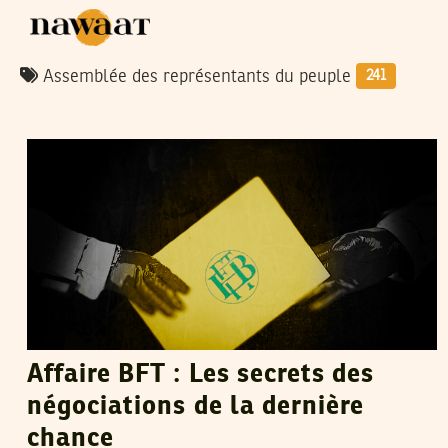
Assemblée des représentants du peuple
241
MONCEF MAHROUG
09
Jun
2022
Affaire BFT : Les secrets des
négociations de la dernière
chance