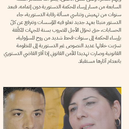
السابعة من مسار إرساء المحكمة الدستورية دون إتمامه. فبعد
سنوات من تهميش وتناسي مسألة رقابة الدستورية، جاء
الدستور منبئا بعهد جديد تعلو فيه المؤسسات وتترفع عن كلّ
الحسابات، حتى تحوّل الأجل المضروب بسنة للجهات المكلّفة
بإرساء المحكمة إلى سنوات قحط شديد من روح المسؤولية،
تسرّبت خلالها عديد النصوص غير الدستورية إلى المنظومة
القانونية وصارت تهديدا للأمن القانوني إذا أقرّ القاضي الدستوري
بانعدام آثارها مستقبلا.
2021
مارس
22
ناجي البغوري