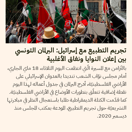
تجريم التطبيع مع إسرائيل: البرلمان التونسي
بين إعلان النوايا ونفاق الأغلبية
بالتّزامن مع المسيرة الّتي انتظمت اليوم الثلاثاء، 18 ماي الجاري،
أمام مجلس نوّاب الشعب تنديدا بالعدوان الإسرائيلي على
الأراضي الفلسطينيّة، أدرج البرلمان في جدول أعماله لهذا اليوم
نقطة إضافية تتعلّق بتطورات الأوضاع في الأراضي الفلسطينيّة.
كما قدّمت الكتلة الديمقراطية طلبا باستعجال النظر في مبادرتها
التشريعيّة حول تجريم التطبيع، المودعة بمكتب المجلس منذ
ديسمبر 2020.