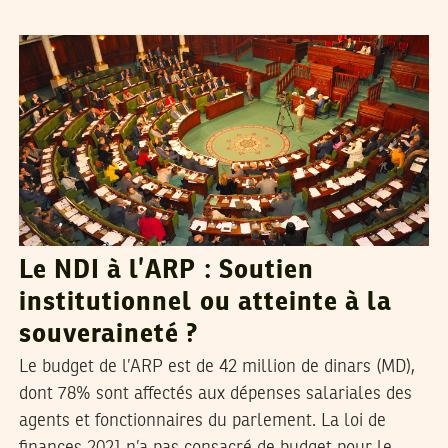
MANEL DERBALI
06
Apr
2021
Le NDI à l’ARP : Soutien
institutionnel ou atteinte à la
souveraineté ?
Le budget de l’ARP est de 42 million de dinars (MD),
dont 78% sont affectés aux dépenses salariales des
agents et fonctionnaires du parlement. La loi de