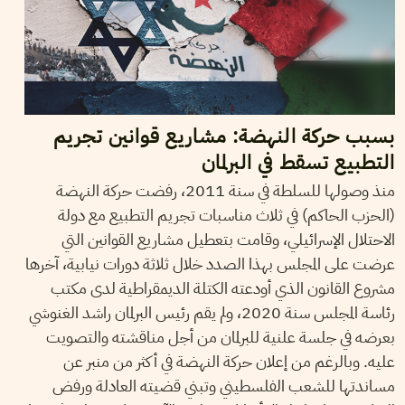
بسبب حركة النهضة: مشاريع قوانين تجريم
التطبيع تسقط في البرلمان
منذ وصولها للسلطة في سنة 2011، رفضت حركة النهضة
(الحزب الحاكم) في ثلاث مناسبات تجريم التطبيع مع دولة
الاحتلال الإسرائيلي، وقامت بتعطيل مشاريع القوانين التي
عرضت على المجلس بهذا الصدد خلال ثلاثة دورات نيابية، آخرها
مشروع القانون الذي أودعته الكتلة الديمقراطية لدى مكتب
رئاسة المجلس سنة 2020، ولم يقم رئيس البرلمان راشد الغنوشي
بعرضه في جلسة علنية للبرلمان من أجل مناقشته والتصويت
عليه. وبالرغم من إعلان حركة النهضة في أكثر من منبر عن
مساندتها للشعب الفلسطيني وتبني قضيته العادلة ورفض