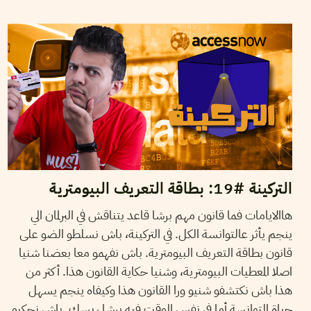
2021
ماي
28
LOUAY CHERNI
التركينة #19: بطاقة التعريف البيومترية
هاالايامات فما قانون مهم برشا قاعد يتناقش في البرلمان الي
ينجم يأثر عالتوانسة الكل. في التركينة، باش نسلطو الضو على
قانون بطاقة التعريف البيومترية. باش نفهمو معا بعضنا شنيا
اصلا المعطيات البيومترية، وشنيا حكاية القانون هذا. أكثر من
هذا باش نكتشفو شنيو ورا القانون هذا وكيفاه ينجم يسهل
حياة التوانسة أما في نفس الوقت فيه برشا ريسك. باش نحكيو