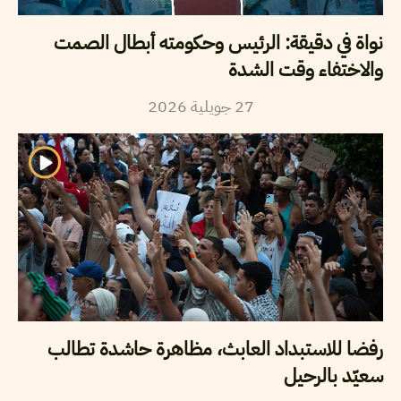
نواة في دقيقة: الرئيس وحكومته أبطال الصمت
والاختفاء وقت الشدة
2026
جويلية
27
رفضا للاستبداد العابث، مظاهرة حاشدة تطالب
سعيّد بالرحيل