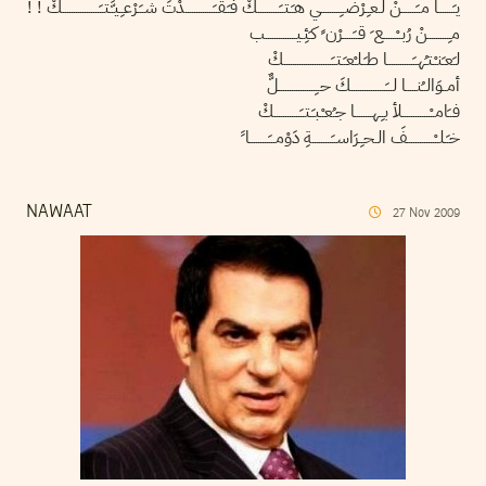
يـَـــــــا مــَـــــــنْ لـعـِـرْضــِـــــــــي هـَـتــَــــــــــكْ فـَـقــَـــــــــــــدْتَ شــَـرْعـِـيـَّـتــَـــــــــــــــــكْ ! !
مـِــــــــــنْ رُبــْــــــع ِ قــَـــــرْن ٍ كـَئِـيــــــــــــــب
لـَعـَنـْـتـُهــَــــــــــــا طـَـلـْعـَـتــَــــــــــــــــــــــكْ
أمــوَالــُنـــــا لـــَــــــــــــــــكَ حــِـــــــــــــــــلٌّ
فــَامــْـــــــــــــلأ بـِـهــــــــا جـُعـْـبـَـتــَــــــــــــكْ
خـَـلــْـــــــــــــفَ الـحـِـرَاســَـــــــــةِ دَوْمـــَـــــــــا ً
NAWAAT
27
Nov
2009