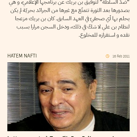
“ضدّ السلطة” لتوفيق بن بريك عن برنامجها الإعلاميّ، و هي
بصدورها بعد الثورة تتمتّع مع غيرها من الجرائد بحريّة لم يكن
يحلم بها أي صحفيّ في العهد السابق. كان بن بريك مزعجا
لنظام بن علي لا شكّ في ذلك، ودخل السجن مرارا بسبب
نقده و استفزازه للمخلوع.
HATEM NAFTI
16
Feb
2011