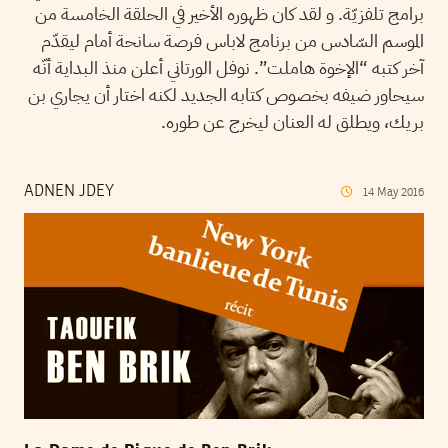
برامج تلفزيّة. و لقد كان ظهوره الأخير في الحلقة الخامسة من
الموسم السّادس من برنامج لاباس فرصة سانحة أمام ليقدّم
آخر كتبه “الإخوة هاملت”. نوفل الورتاني أعلن منذ البداية أنّه
سيحاور ضيفه بخصوص كتابه الجديد لكنه اختار أن يجاري بن
بريك، ويطلق له العنان ليخرج عن طوره.
ADNEN JDEY
14
May
2016