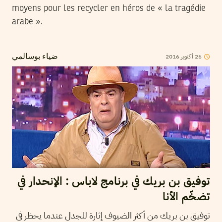
moyens pour les recycler en héros de « la tragédie
arabe ».
2016
أكتوبر
26
ضياء بوسالمي
توفيق بن بريك في برنامج لاباس : الإنحدار في
تضخّم الأنا
توفيق بن بريك من أكثر الضيوف إثارة للجدل عندما يحظر في