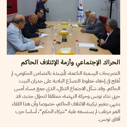
الحراك الإجتماعي وأزمة الإئتلاف الحاكم
التصريحات الرسمية الناعمة، المُشِيدة بالتضامن الحكومي، لم
تُفلح في إخفاء خطوط التصدّع البادية على جدران البيت
الحاكم. وقد شكّل الاجتماع الثنائي، الذي جمع مساء أمس
حزبي نداء تونس وحركة النهضة، منطلقا لتحوّل جديد، قد
ينتهي بتغيير تركيبة الائتلاف الحاكم، خصوصا وأن هذا اللقاء
الغير مرتقب لم يستسغه بقية “شركاء الحكم”، أساسا حزب
آفاق تونس.