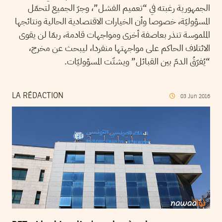
الجمهورية رغبته في “تعميم الفشل”، وجرّ الجميع لتحمّل
المسؤوليّة، خصوصا وأن الخيارات الاقتصادية الحالية ونتائجها
الملموسة تنذر بعاصفة أخرى ومواجهات قادمة، ربمّا لن يقوى
الائتلاف الحاكم على مواجهتها منفردا، ليبحث عن مخرج،
“يُفرّقُ الدمّ بين القبائل” ويشتّت المسؤوليّات.
LA RÉDACTION
03
Jun
2016