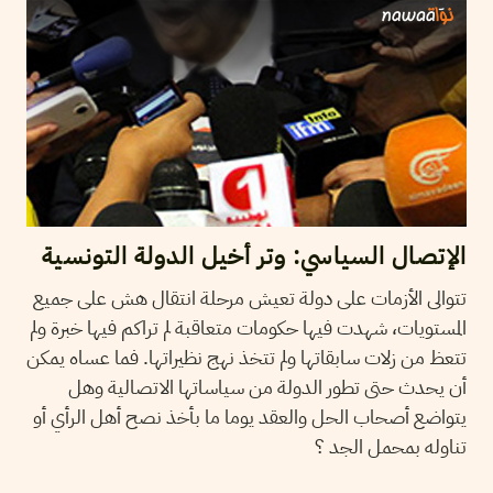
الإتصال السياسي: وتر أخيل الدولة التونسية
تتوالى الأزمات على دولة تعيش مرحلة انتقال هش على جميع
المستويات، شهدت فيها حكومات متعاقبة لم تراكم فيها خبرة ولم
تتعظ من زلات سابقاتها ولم تتخذ نهج نظيراتها. فما عساه يمكن
أن يحدث حتى تطور الدولة من سياساتها الاتصالية وهل
يتواضع أصحاب الحل والعقد يوما ما بأخذ نصح أهل الرأي أو
تناوله بمحمل الجد ؟