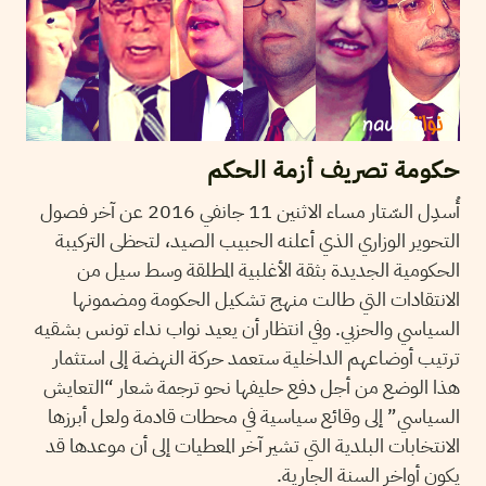
حكومة تصريف أزمة الحكم
أُسدِل السّتار مساء الاثنين 11 جانفي 2016 عن آخر فصول
التحوير الوزاري الذي أعلنه الحبيب الصيد، لتحظى التركيبة
الحكومية الجديدة بثقة الأغلبية المطلقة وسط سيل من
الانتقادات التي طالت منهج تشكيل الحكومة ومضمونها
السياسي والحزبي. وفي انتظار أن يعيد نواب نداء تونس بشقيه
ترتيب أوضاعهم الداخلية ستعمد حركة النهضة إلى استثمار
هذا الوضع من أجل دفع حليفها نحو ترجمة شعار “التعايش
السياسي” إلى وقائع سياسية في محطات قادمة ولعل أبرزها
الانتخابات البلدية التي تشير آخر المعطيات إلى أن موعدها قد
يكون أواخر السنة الجارية.