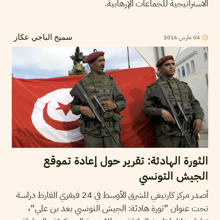
الاستراتيجية للجماعات الإرهابية.
2016
مارس
04
سميح الباجي عكاز
الثورة الهادئة: تقرير حول إعادة تموقع
الجيش التونسي
أصدر مركز كارنيغي للشرق الأوسط في 24 فيفري الفارط دراسة
تحت عنوان ”ثورة هادئة: الجيش التونسي بعد بن علي“،