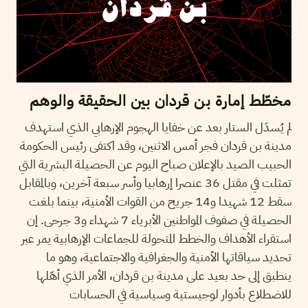
مخطّط إمارة بن قردان بين الحقيقة والوهم
لم يُسدَل الستار بعد عن خفايا الهجوم الإرهابي الذي استهدف
مدينة بن قردان فجر أمس الاثنين، وقد اكتفى رئيس الحكومة
الحبيب الصيد بالإعلان صباح اليوم عن الحصيلة البشرية التي
تمثلت في مقتل 36 عنصرا إرهابيا وأسر سبعة آخرين، وبالمقابل
سقط 12 شهيدا و14 جريح من القوات الأمنية، بينما بلغت
الحصيلة في صفوف المواطنين الأبرياء 7 شهداء و3 جرحى. إن
استقراء الأهداف والخطط المتحولة للجماعات الإرهابية يمر عبر
تحديد سياقاتها الأمنية والجغرافية والاجتماعية، وهو ما
ينطبق إلى حد بعيد على مدينة بن قردان، الأمر الذي أهّلها
للاضطلاع بأدوار لوجيستية وسياسية في الحسابات