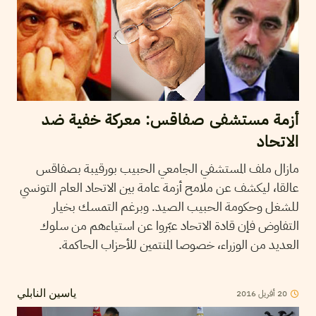
أزمة مستشفى صفاقس: معركة خفية ضد
الاتحاد
مازال ملف المستشفي الجامعي الحبيب بورقيبة بصفاقس
عالقا، ليكشف عن ملامح أزمة عامة بين الاتحاد العام التونسي
للشغل وحكومة الحبيب الصيد. وبرغم التمسك بخيار
التفاوض فإن قادة الاتحاد عبّروا عن استياءهم من سلوك
العديد من الوزراء، خصوصا المنتمين للأحزاب الحاكمة.
2016
أفريل
20
ياسين النابلي