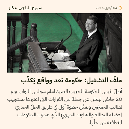
2016
فيفري
04
سميح الباجي عكاز
ملفّ التشغيل: حكومة تعد وواقع يُكذّب
أطلّ رئيس الحكومة الحبيب الصيد امام مجلس النواب يوم
28 جانفي ليعلن عن جملة من القرارات التي اعتبرها تستجيب
لمطالب المحتجّين وتمثّل خطوة أولى في طريق الحلّ الجذريّ
لمعضلة البطالة والتفاوت الجهويّ الذّي عجزت الحكومات
المتعاقبة عن حلّها.