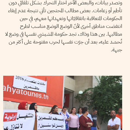
وتصدر بيانات، والبعض الآخر اختار التحرك بشكل تلقائي دون
تأطير أو زعامات. بعض مطالب المحتجين تأتي نتيجة عدم إيفاء
الحكومات المتعاقبة باتفاقيّاتها وتعهداتها معهم، في حين
انتفضت مناطق أخرى لأنّ الوضع الوضع مناسب لطرح
مطالبها. بين هذا وذاك، تجد حكومة المشيشي نفسها في وضع لا
تُحسَد عليه، بعد أن جرّت نفسها لحرب مفتوحة على أكثر من
جبهة.
13
سبتمبر
2019
منال دربالي