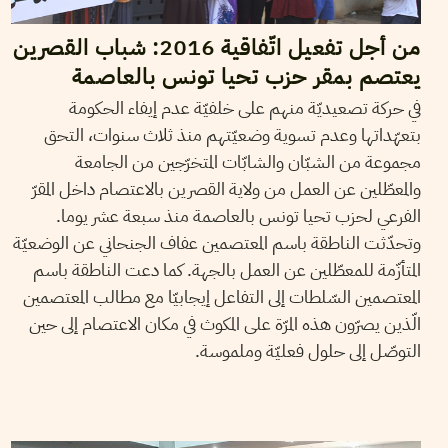
من أجل تفعيل اتّفاقية 2016: شباب القصرين
يعتصم بمقر حزب تحيا تونس بالعاصمة
في حركة تصعيديّة منهم على خلفيّة عدم إيفاء الحكومة
بتعهّداتها وعدم تسوية وضعيّتهم منذ ثلاث سنوات، التحق
مجموعة من الشبّان والشابّات المتخرّجين من الجامعة
والمعطّلين عن العمل من ولاية القصرين بالاعتصام داخل المقرّ
الفرعي لحزب تحيا تونس بالعاصمة منذ سبعة عشر يوما.
وتحدّثت الناطقة باسم المعتصمين عفاف الجنحاني عن الوضعيّة
المتأزّمة للمعطّلين عن العمل بالجهة. كما دعت الناطقة باسم
المعتصمين السّلطات إلى التفاعل إيجابيّا مع مطالب المعتصمين
الّذين يصرّون هذه المرّة على المكوث في مكان الاعتصام إلى حين
التوصّل إلى حلول فعليّة وملموسة.
ADRIANA VIDANO
21
Mar
2018