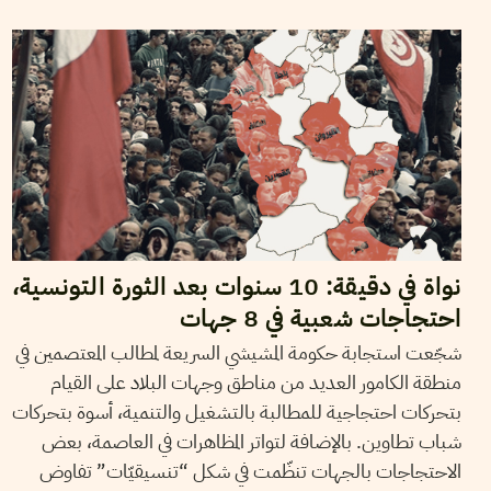
10
ديسمبر
2020
منال دربالي
نواة في دقيقة: 10 سنوات بعد الثورة التونسية،
احتجاجات شعبية في 8 جهات
شجّعت استجابة حكومة المشيشي السريعة لمطالب المعتصمين في
منطقة الكامور العديد من مناطق وجهات البلاد على القيام
بتحركات احتجاجية للمطالبة بالتشغيل والتنمية، أسوة بتحركات
شباب تطاوين. بالإضافة لتواتر المظاهرات في العاصمة، بعض
الاحتجاجات بالجهات تنظّمت في شكل “تنسيقيّات” تفاوض