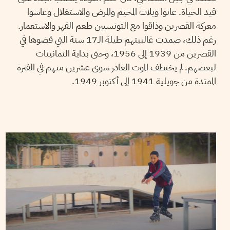
قيد الحياة. عانوا ويلات المخيم والمرض والاستغلال وعاشوا
معركة القصرين وذاقوا مع التونسيين طعم القهر والاستعمار.
رغم ذلك، صمدت غالبيتهم طيلة الـ17 سنة التي قضوها في
القصرين من 1939 إلى 1956، وحتى بداية الثمانينات
لبعضهم. لم يختطف الموت الغادر سوى عشرين منهم في الفترة
الممتدة من جويلية 1941 إلى أكتوبر 1949.
LES HAUT-PARLEURS
11
Nov
2021