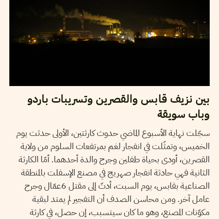
بين نزيف قابس والقصرين وتسريبات باردو
وباب سويقة
سجّلت نهاية الأسبوع الماضي حدوث كارثتين، الأولى حدثت يوم
الخميس، وتمثّلت في انفجار لغم بمرتفعات السلوم من ولاية
القصرين، أودى بحياة طفلين وجرح والدة أحدهما. أمّا الكارثة
الثانية فهي حادثة انفجار صهريج في مصنع الإسفلت بالمنطقة
الصناعية بقابس، يوم السبت، أدتّ إلى مقتل 6عمّال وجرح
عامل آخر. ومن محاسن الصدف أن التفجير لم يمتد لبقية
مكوّنات المصنع، وهو ما كان سيتسبب، إن حصل، في كارثة