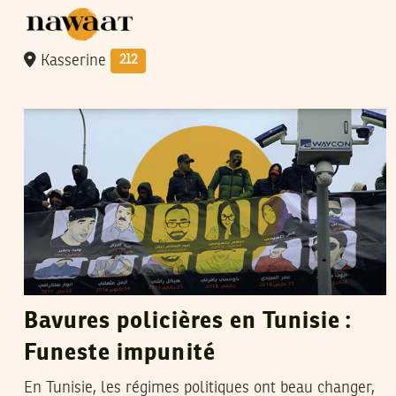
Kasserine
212
NAJLA BEN SALAH
21
Dec
2024
Bavures policières en Tunisie :
Funeste impunité
En Tunisie, les régimes politiques ont beau changer,