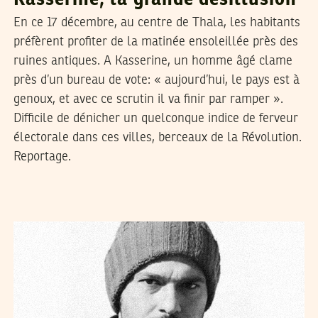
En ce 17 décembre, au centre de Thala, les habitants
préfèrent profiter de la matinée ensoleillée près des
ruines antiques. A Kasserine, un homme âgé clame
près d’un bureau de vote: « aujourd’hui, le pays est à
genoux, et avec ce scrutin il va finir par ramper ».
Difficile de dénicher un quelconque indice de ferveur
électorale dans ces villes, berceaux de la Révolution.
Reportage.
09
جوان
2022
مالك الصغيري