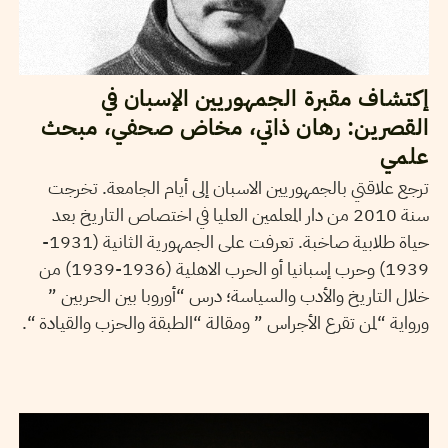
إكتشاف مقبرة الجمهوريين الإسبان في
القصرين: رهان ذاتي، مخاض صحفي، مبحث
علمي
ترجع علاقتي بالجمهوريين الاسبان إلى أيام الجامعة. تخرجت
سنة 2010 من دار المعلمين العليا في اختصاص التاريخ بعد
حياة طلابية صاخبة. تعرفت على الجمهورية الثانية (1931-
1939) وحرب إسبانيا أو الحرب الاهلية (1936-1939) من
خلال التاريخ والأدب والسياسة؛ درس “أوروبا بين الحربين ”
ورواية “لمن تقرع الأجراس ” ومقالة “الطبقة والحزب والقيادة “.
15
مارس
2021
ناجي البغوري