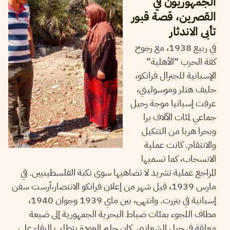
الجمهوريون في
القصرين، قصة قبور
تأبى الاندثار
في ربيع 1938، مع رجوح
كفة الحرب “الأهلية”
الإسبانية للجنرال فرانكو،
حليف هتلر وموسوليني،
عرفت إسبانيا موجة رحيل
جماعي لمئات الآلاف برا
وبحرا هربا من التنكيل
والانتقام. كانت عملية
الانسحاب، كما تسميها
المراجع عملية تشريد لا تضاهيها سوى نكبة الفلسطينيين. في
مارس 1939، قبل شهر من إعلان فرانكو الانتصار،أرست سفن
إسبانية في بنزرت. وانتهى، بين ماي 1939 وجوان 1940،
مطاف اللجوء بمئات ضباط البحرية الجمهورية إلى ضيعة
معلقة في جبل الشعانبي. كان حلم العودة يتطلب البقاء على