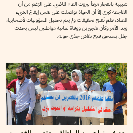
شبيهة بانفجار مرفأ بيروت العام الماضي. على الرّغم من أن
الفاجعة كبرى إلاّ أن الحياة تواصلت على نفس إيقاع الشيء
المعتاد، فلم تُفتح تحقيقات ولم يتم تحميل المسؤوليات لأصحابها،
وبدا الأمر وكأن تفجيرين ووفاة ثمانية مواطنين ليس بحدث
جلل يستحق فتح نقاش جدّي حوله.
19
جوان
2020
منال دربالي