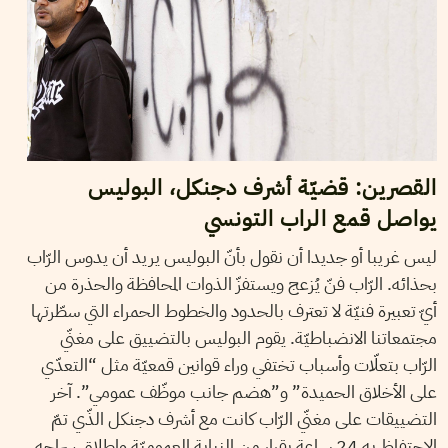
القصرين: قضيّة أشرف دجنكل، البوليس
يواصل قمع الراب التونسي
ليس غريبا أو جديدا أن نقول بأنّ البوليس يريد أن يدوس الرّاب
بحذائه. الرّاب فنّ يُزعج ويستفزّ الذوات المحافظة والحذرة من
أيّ تعبيرة فنيّة لا تعترف بالحدود والخطوط الحمراء التي سطّرتها
مجتمعاتنا الانضباطيّة. يقوم البوليس بالتضييق على مغنّي
الرّاب بتعلّات وأسباب تختفي وراء قوانين قمعيّة مثل “التعدّي
على الأخلاق الحميدة” و”هضم جانب موظّف عمومي”. آخر
التضييقات على مغنّي الرّاب كانت مع أشرف دجنكل الذّي تمّ
الاحتفاظ به 24 ساعة بقرار من النيابة العموميّة وإطلاق سراحه