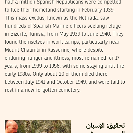
half a million Spanish Republicans were compelled
to flee their homeland starting in February 1939.
This mass exodus, known as the Retirada, saw
hundreds of Spanish Marine officers seeking refuge
in Bizerte, Tunisia, from May 1939 to June 1940. They
found themselves in work camps, particularly near
Mount Chaambi in Kasserine, where despite
enduring hunger and illness, most remained for 17
years, from 1939 to 1956, with some staying until the
early 1980s. Only about 20 of them died there
between July 1941 and October 1949, and were laid to
rest in a now-forgotten cemetery.
10
جوان
2022
مالك الصغيري
تحقيق: الإسبان