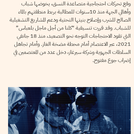
وقع تحركات احتجاجية متصاعدة النسق، يخوضها شباب
وأهالي الجهة منذ 10سنوات للمطالبة بربط منطقتهم بالماء
الصالح للشرب وإصلاح بنيتها التحتية ودعم المشاريع التشغيلية
للشباب. وقد قررت تنسيقية “كلنا من أجل ماجل بلعباس”
التي تقود الاحتجاجات التوجه نحو التصعيد، منذ 18 جانفي
2021، عبر الاعتصام أمام محطة مضخة الغاز. وأمام تجاهل
السلطات الجهوية وشركة سيرغاز، دخل عدد من المعتصمين في
إضراب جوع مفتوح.
01
أفريل
2020
منال دربالي