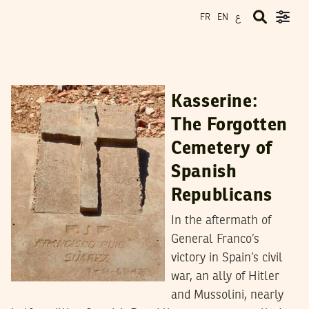
ع
FR
EN
MALEK SGHIRI
27
March
2024
Kasserine:
The Forgotten
Cemetery of
Spanish
Republicans
In the aftermath of
General Franco’s
victory in Spain’s civil
war, an ally of Hitler
and Mussolini, nearly