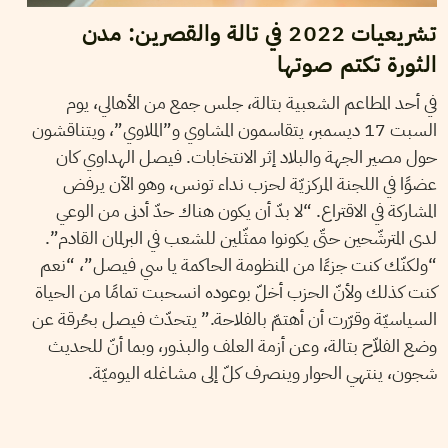
تشريعيات 2022 في تالة والقصرين: مدن
الثورة تكتم صوتها
في أحد المطاعم الشعبية بتالة، جلس جمع من الأهالي، يوم
السبت 17 ديسمبر، يتقاسمون المشاوي و”الملاوي”، ويتناقشون
حول مصير الجهة والبلاد إثر الانتخابات. فيصل الهداوي كان
عضوًا في اللجنة المركزيّة لحزب نداء تونس، وهو الآن يرفض
المشاركة في الاقتراع. “لا بدّ أن يكون هناك حدّ أدنى من الوعي
لدى المترشّحين حتّى يكونوا ممثّلين للشعب في البرلمان القادم”.
“ولكنّك كنت جزءًا من المنظومة الحاكمة يا سي فيصل”، “نعم
كنت كذلك ولأنّ الحزب أخلّ بوعوده انسحبت تمامًا من الحياة
السياسيّة وقرّرت أن أهتمّ بالفلاحة.” يتحدّث فيصل بحُرقة عن
وضع الفلاّح بتالة، وعن أزمة العلف والبذور، وبما أنّ للحديث
شجون، ينتهي الحوار وينصرف كلّ إلى مشاغله اليوميّة.
09
جوان
2022
مالك الصغيري