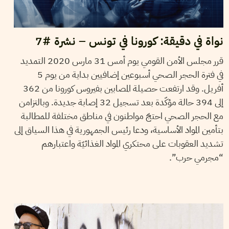
نواة في دقيقة: كورونا في تونس – نشرة #7
قرر مجلس الأمن القومي يوم أمس 31 مارس 2020 التمديد
في فترة الحجر الصحي أسبوعين إضافيين بداية من يوم 5
أفريل. وقد ارتفعت حصيلة المصابين بفيروس كورونا من 362
إلى 394 حالة مؤكّدة بعد تسجيل 32 إصابة جديدة. وبالتزامن
مع الحجر الصحي احتجّ مواطنون في مناطق مختلفة للمطالبة
بتأمين المواد الأساسية، ودعا رئيس الجمهورية في هذا السياق إلى
تشديد العقوبات على محتكري المواد الغذائيّة واعتبارهم
“مجرمي حرب”.
08
أوت
2018
ريم بن رجب