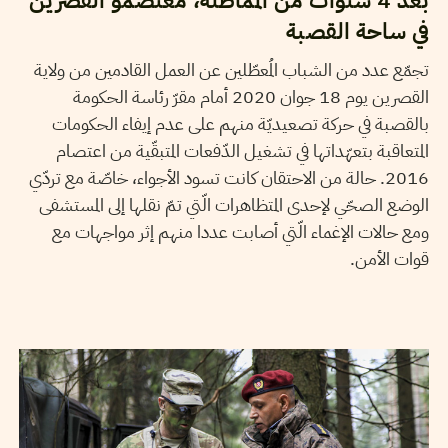
بعد 4 سنوات من المماطلة، معتصمو القصرين
في ساحة القصبة
تجمّع عدد من الشباب المُعطّلين عن العمل القادمين من ولاية
القصرين يوم 18 جوان 2020 أمام مقرّ رئاسة الحكومة
بالقصبة في حركة تصعيديّة منهم على عدم إيفاء الحكومات
المتعاقبة بتعهّداتها في تشغيل الدّفعات المتبقّية من اعتصام
2016. حالة من الاحتقان كانت تسود الأجواء، خاصّة مع تردّي
الوضع الصحّي لإحدى المتظاهرات الّتي تمّ نقلها إلى المستشفى
ومع حالات الإغماء الّتي أصابت عددا منهم إثر مواجهات مع
قوات الأمن.
MALEK LAKHAL
19
Sep
2018