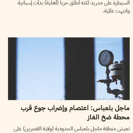
السيطرة على مدريد لكنه أطلق حربا (أهلية) بدأت إسبانية
وانتهت عالمية.
16
فيفري
2021
حمادي لسود
ماجل بلعباس: اعتصام وإضراب جوع قرب
محطة ضخ الغاز
تعيش منطقة ماجل بلعباس الحدودية (ولاية القصرين) على