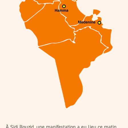
À Sidi Bouzid, une manifestation a eu lieu ce matin,