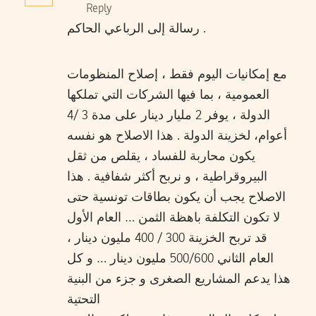
Reply
رسالة إلى الرباعي الحاكم .
مع إمكانيات اليوم فقط ، إصلاح المنظومات
العمومية ، بما فيها الشركات التي تملكها
الدولة ، يوفر 2 مليار دينار على مدة 3 /4
أعوام، لخزينة الدولة . هذا الاصلاح هو نفسه
يكون محاربة للفساد ، يقلص من ثقل
البيروقراطية ، و نربح أكثر شفافية . هذا
الاصلاح يجب أن يكون بطاقات تونسية حتى
لا تكون التكلفة باهظة الثمن … العام الأول
قد تربح الخزينة 300 / 400 مليون دينار ،
العام الثاني 500/600 مليون دينار … و كل
هذا يدعم المشاريع الصغرى و جزء من البنية
التحتية