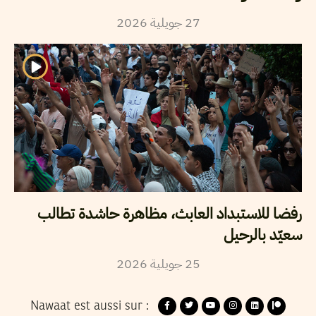
2026
جويلية
27
رفضا للاستبداد العابث، مظاهرة حاشدة تطالب
سعيّد بالرحيل
2026
جويلية
25
Nawaat est aussi sur :