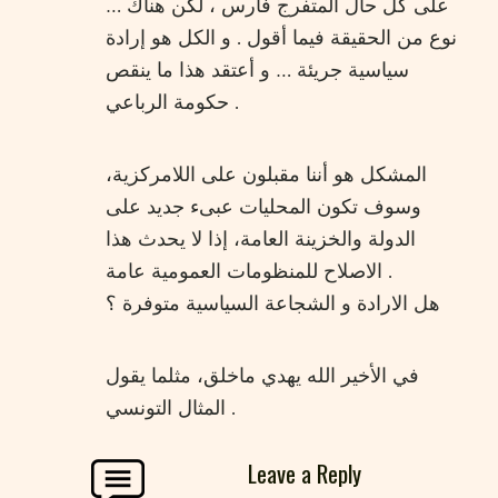
… على كل حال المتفرج فارس ، لكن هناك
نوع من الحقيقة فيما أقول . و الكل هو إرادة
سياسية جريئة … و أعتقد هذا ما ينقص
حكومة الرباعي .
المشكل هو أننا مقبلون على اللامركزية،
وسوف تكون المحليات عبىء جديد على
الدولة والخزينة العامة، إذا لا يحدث هذا
الاصلاح للمنظومات العمومية عامة .
هل الارادة و الشجاعة السياسية متوفرة ؟
في الأخير الله يهدي ماخلق، مثلما يقول
المثال التونسي .
Leave a Reply