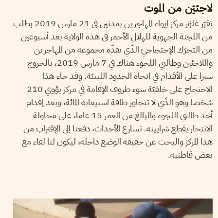
لاجئيْن من الموت
تقرّر غلق مركز إيواء المهاجرين بمدنين في 21 مارس 2019 بطلب
من اللجنة الجهوية للهلال الأحمر في هذه الولاية بعد أسبوعين
من التحرّك الإحتجاجيّ الذّي نفذّه مجموعة من المهاجرين
واللاجئين وطالبي اللجوء هناك في 7 مارس 2019، بالخروج
سيرا على الأقدام في اتجاه الحدود الليبيّة. وقد جاء هذا
الاحتجاج على خلفيّة سوء ظروف الإقامة في مركز يؤوي 210
شخصا وهو الذّي لا تتجاوز طاقة استيعابه المائة، وبعد إقدام
أحد طالبي اللجوء والبالغ من العمر 15 عاما، على محاولة
الانتحار بقطع شرايينه. تسارع الأحداث، دفعنا إلى الإقتراب من
هذا المركز والبحث عن حقيقة الوضع داخله، ليكون لنا لقاء مع
بعض قاطنيه.
HAYFA DHOUIB
08
Feb
2018