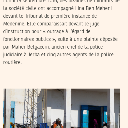
Lundi 19 septembre 2016, des dizaines de militants de
la société civile ont accompagné Lina Ben Meheni
devant le Tribunal de première instance de
Medenine. Elle comparaissait devant le juge
d’instruction pour « outrage à l’égard de
fonctionnaires publics », suite à une plainte déposée
par Maher Belgacem, ancien chef de la police
judiciaire à Jerba et cinq autres agents de la police
routière.
2016
ماي
25
MARTA SCAGLIONI