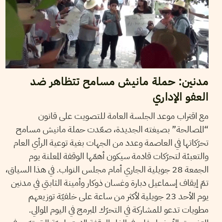
مدنين: حملة مانيش مسامح تتظاهر ضد
العفو الإداري
مع اقتراب موعد الجلسة العامة للتصويت على قانون
“المصالحة” بصيغته الجديدة، صعّدت حملة مانيش مسامح
تحرّكاتها في العاصمة وعدد من الجهات بغية توعية الرأي العام
والتعبئة لتحرّكات قادمة سيكون أهمّها الوقفة المعلنة يوم
الجمعة 28 جويلية الجاري أمام مجلس النواب. في هذا السياق،
تمّ إيقاف إسماعيل دبارة وغسان ذوكار وأمينة الثابتي في مدنين
يوم الأحد 23 جويلية لأكثر من ساعة على خلفيّة توزيعهم
مطويات تدعو للمشاركة في التحرّك المبرمج في اليوم الموالي.