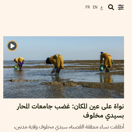
ع
FR
EN
2024
ديسمبر
20
أيمن الرزقي
نواة على عين المكان: غضب جامعات المحار
بسيدي مخلوف
أطلقت نساء منطقة الڤصبة، سيدي مخلوف ولاية مدنين،