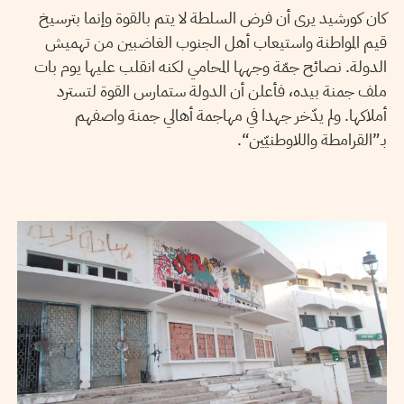
كان كورشيد يرى أن فرض السلطة لا يتم بالقوة وإنما بترسيخ
قيم المواطنة واستيعاب أهل الجنوب الغاضبين من تهميش
الدولة. نصائح جمّة وجهها المحامي لكنه انقلب عليها يوم بات
ملف جمنة بيده، فأعلن أن الدولة ستمارس القوة لتسترد
أملاكها. ولم يدّخر جهدا في مهاجمة أهالي جمنة واصفهم
بـ”القرامطة واللاوطنيّين“.
2016
سبتمبر
04
RAMZI MHAMDI