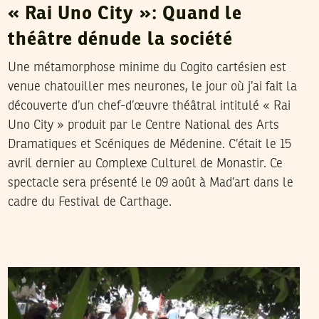
« Rai Uno City »: Quand le
théâtre dénude la société
Une métamorphose minime du Cogito cartésien est
venue chatouiller mes neurones, le jour où j’ai fait la
découverte d’un chef-d’œuvre théâtral intitulé « Rai
Uno City » produit par le Centre National des Arts
Dramatiques et Scéniques de Médenine. C’était le 15
avril dernier au Complexe Culturel de Monastir. Ce
spectacle sera présenté le 09 août à Mad’art dans le
cadre du Festival de Carthage.
2017
جويلية
26
نورالدين القنطري