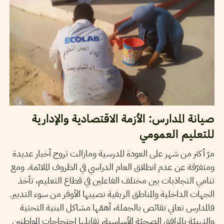
صيانة المدارس: الأزمة الاقتصادية والإدارية
للتعليم العمومي
مرّ أكثر من شهر على العودة المدرسية ومازالت تروج أخبار عديدة
ومتفرّقة عن عدم انطلاق العام الدراسي في الظروف الملائمة. ومع
تنامي التجاذبات بين مختلف الفاعلين في قطاع التعليم، تأخذ
الجهات الداخلية والمناطق الريفية نصيبها الأوفر من سوء التدبير.
فالمدارس تعاني نقائص بالجملة، أهمّها مشاكل البنية التحتية
والتهيئة بالمرافق الصحيّة الأساسية، تقابلها احتجاجات المواطنين