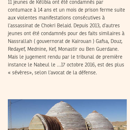
11 jeunes de Kélibia ont été condamnés par
contumace à 14 ans et un mois de prison ferme suite
aux violentes manifestations consécutives à
l’assassinat de Chokri Belaid. Depuis 2013, d’autres
jeunes ont été condamnés pour des faits similaires à
Nassrallah ( gouvernorat de Kairouan ) Gafsa, Douz,
Redayef, Mednine, Kef, Monastir ou Ben Guerdane.
Mais le jugement rendu par le tribunal de première
instance le Nabeul le …17 octobre 2016, est des plus
« sévères», selon l’avocat de la défense.
ASHRAF ABIDI
02
June
2016