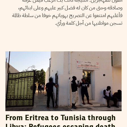
وصادقه وحتى من كان له فضل كبير عليهم وعلى ابنائهم،
فأغلبهم امتنعوا عن التصريح بهوياتهم خوفا من سلطة ظالمة
تسجن مواطنيها من أجل كلمة ورأي.
HAMMADI LASSOUED
23
April
2019
From Eritrea to Tunisia through