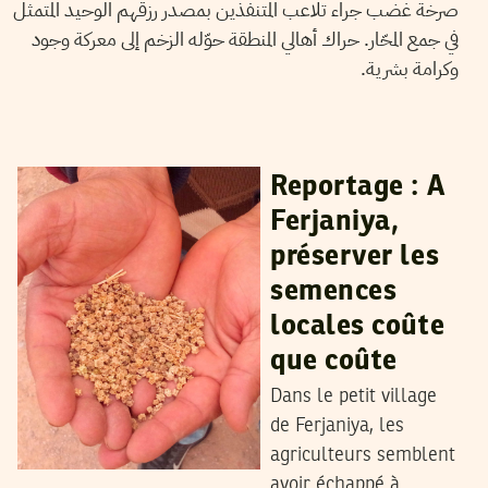
صرخة غضب جراء تلاعب المتنفذين بمصدر رزقهم الوحيد المتمثل
في جمع المحّار. حراك أهالي المنطقة حوّله الزخم إلى معركة وجود
وكرامة بشرية.
TEYCIR BEN NASER
07
Jul
2023
Reportage : A
Ferjaniya,
préserver les
semences
locales coûte
que coûte
Dans le petit village
de Ferjaniya, les
agriculteurs semblent
avoir échappé à