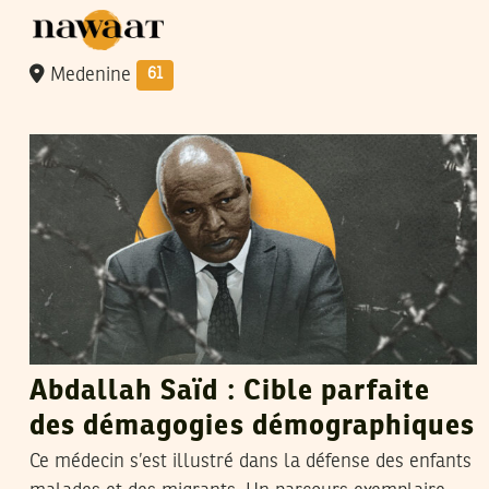
Medenine
61
MAHDI JLASSI
27
Jul
2025
Abdallah Saïd : Cible parfaite
des démagogies démographiques
Ce médecin s’est illustré dans la défense des enfants