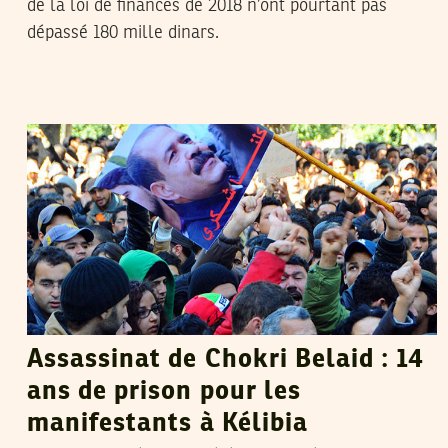
de la loi de finances de 2018 n’ont pourtant pas
dépassé 180 mille dinars.
HENDA CHENNAOUI
02
Dec
2016
Assassinat de Chokri Belaid : 14
ans de prison pour les
manifestants à Kélibia