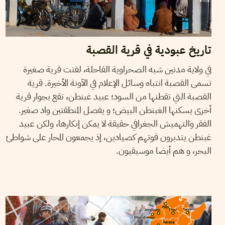
تاريخ عبودية في قرية القصبة
في ولاية مدنين شبه الصحراوية القاحلة، لفتت قرية صغيرة
تسمى القصبة انتباه وسائل الإعلام في الآونة الأخيرة. قرية
القصبة التي تقطنها من السود؛ عبيد غبنطن، تقع بجوار قرية
أخرى يسكنها الغبنطن البيض؛ و يفصل المنطقتين واد صغير.
الفقر والتهميش الجغرافي حقيقة لا يمكن إنكارها، ولكن عبيد
غبنطن يتدبرون قوتهم كصيادين، إذ يجمعون المحار على شواطئ
البحر، و هم أيضا موسيقيون.
HENDA CHENNAOUI
25
Jan
2016