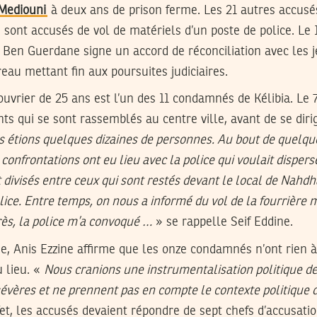
 Mediouni
à deux ans de prison ferme. Les 21 autres accusés
sont accusés de vol de matériels d’un poste de police. Le 1
Ben Guerdane signe un accord de réconciliation avec les 
reau mettant fin aux poursuites judiciaires.
ouvrier de 25 ans est l’un des 11 condamnés de Kélibia. Le 7 f
ts qui se sont rassemblés au centre ville, avant de se dirig
 étions quelques dizaines de personnes. Au bout de quelq
nfrontations ont eu lieu avec la police qui voulait disperse
 divisés entre ceux qui sont restés devant le local de Nahdha
lice. Entre temps, on nous a informé du vol de la fourrière 
rès, la police m’a convoqué …
» se rappelle Seif Eddine.
se, Anis Ezzine affirme que les onze condamnés n’ont rien à
 lieu. «
Nous cranions une instrumentalisation politique de 
sévères et ne prennent pas en compte le contexte politique
ffet, les accusés devaient répondre de sept chefs d’accusatio