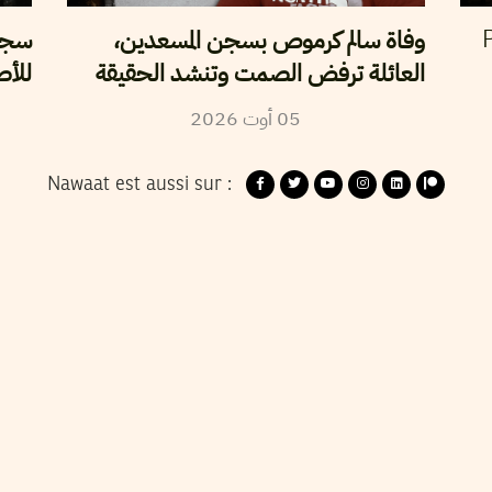
وفاة سالم كرموص بسجن المسعدين،
سجن 
P
العائلة ترفض الصمت وتنشد الحقيقة
للأص
2026
أوت
05
Nawaat est aussi sur :