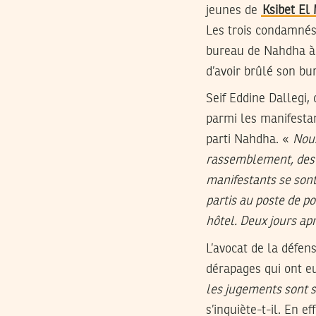
jeunes de
Ksibet El
Les trois condamnés 
bureau de Nahdha à 
d’avoir brûlé son bu
Seif Eddine Dallegi, 
parmi les manifestan
parti Nahdha. «
Nous
rassemblement, des co
manifestants se sont
partis au poste de po
hôtel. Deux jours ap
L’avocat de la défen
dérapages qui ont eu
les jugements sont 
s’inquiète-t-il. En e