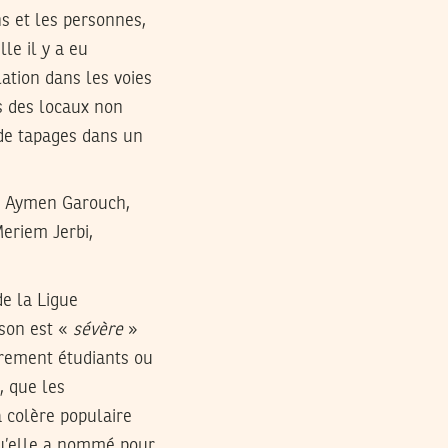
s et les personnes,
le il y a eu
lation dans les voies
s des locaux non
t de tapages dans un
 ( Aymen Garouch,
riem Jerbi,
e la Ligue
ison est «
sévère
»
irement étudiants ou
, que les
a colère populaire
qu’elle a nommé pour