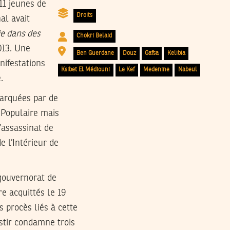
Droits
al avait
ie dans des
Chokri Belaid
2013. Une
Ben Guerdane
Douz
Gafsa
Kelibia
nifestations
Ksibet El Médiouni
Le Kef
Medenine
Nabeul
.
marquées par de
 Populaire mais
’assassinat de
e l’Intérieur de
 gouvernorat de
re acquittés le 19
s procès liés à cette
astir condamne trois