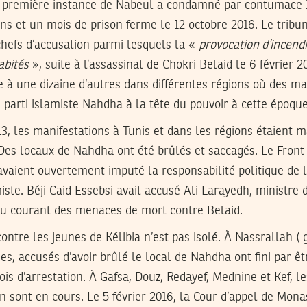
ans et un mois de prison ferme le 12 octobre 2016. Le tribun
chefs d’accusation parmi lesquels la «
provocation d’incend
abités
», suite à l’assassinat de Chokri Belaid le 6 février 
e à une dizaine d’autres dans différentes régions où des ma
e parti islamiste Nahdha à la tête du pouvoir à cette époque
13, les manifestations à Tunis et dans les régions étaient 
 Des locaux de Nahdha ont été brûlés et saccagés. Le Front
vaient ouvertement imputé la responsabilité politique de l
iste. Béji Caid Essebsi avait accusé Ali Larayedh, ministre d
 au courant des menaces de mort contre Belaid.
ntre les jeunes de Kélibia n’est pas isolé. À Nassrallah (
es, accusés d’avoir brûlé le local de Nahdha ont fini par êt
is d’arrestation. À Gafsa, Douz, Redayef, Mednine et Kef, le
n sont en cours. Le 5 février 2016, la Cour d’appel de Mon