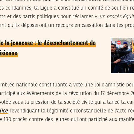
es condamnés, la Ligue a constitué un comité de soutien r
ts et des partis politiques pour réclamer «
un procès équi
ent qu’ils déposeront un recours en cassation dans les proc
de la jeunesse : le désenchantement de
nisienne
semblée nationale constituante a voté une loi d’amnistie pou
articipé aux événements de la révolution du 17 décembre 20
é votée sous la pression de la société civile qui a lancé la
lice
revendiquant la légitimité circonstancielle de l’acte r
e 130 procès contre des jeunes qui ont participé aux manife