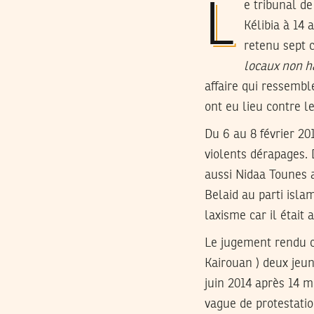
Le tribunal de première instance de Nabeul a condamné par contumace 11 jeunes de
Kélibia à 14 
retenu sept 
locaux non h
affaire qui ressembl
ont eu lieu contre l
Du 6 au 8 février 20
violents dérapages.
aussi Nidaa Tounes a
Belaid au parti islam
laxisme car il était
Le jugement rendu co
Kairouan ) deux jeun
juin 2014 après 14 mo
vague de protestatio