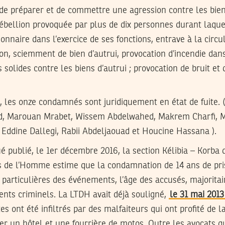
de préparer et de commettre une agression contre les bien
rébellion provoquée par plus de dix personnes durant laquel
onnaire dans l’exercice de ses fonctions, entrave à la circu
on, sciemment de bien d’autrui, provocation d’incendie dan
s solides contre les biens d’autrui ; provocation de bruit e
s, les onze condamnés sont juridiquement en état de fuite.
 Marouan Mrabet, Wissem Abdelwahed, Makrem Charfi, Me
Eddine Dallegi, Rabii Abdeljaouad et Houcine Hassana ).
publié, le 1er décembre 2016, la section Kélibia – Korba d
ts de l’Homme estime que la condamnation de 14 ans de pr
 particulières des événements, l’
âge
des accusés, majorita
ents criminels. La LTDH avait déjà souligné,
le 31 mai 2013
es ont été infiltrés par des malfaiteurs qui ont profité de l
ger un hôtel et une fourrière de motos. Outre les avocats 