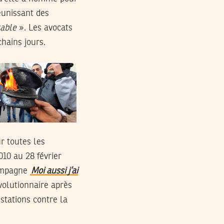
éunissant des
table
». Les avocats
hains jours.
r toutes les
10 au 28 février
 campagne
Moi aussi j’ai
évolutionnaire après
stations contre la