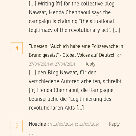
[…] Writing [fr] for the collective blog
Nawaat, Henda Chennaoui says the
campaign is claiming “the situational
legitimacy of the revolutionary act”. […]
Tunesien: “Auch ich habe eine Polizeiwache in
4
Brand gesetzt” · Global Voices auf Deutsch
on
Reply
27/04/2014 at 27/04/2014
[…] den Blog Nawaat, für den
verschiedene Autoren arbeiten, schreibt
[fr] Henda Chennaoui, die Kampagne
beanspruche die “Legitimierung des
revolutionären Akts […]
Houcine
Reply
on 13/05/2014 at 13/05/2014
5
…