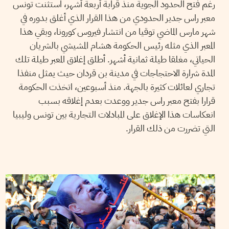
رغم فتح الحدود الجوية منذ قرابة أربعة أشهر، استثنت تونس
معبر راس جدير الحدودي من هذا القرار الذي أغلق بدوره في
شهر مارس الماضي توقيا من انتشار فيروس كورونا، وبقي هذا
المعبر الذي مثله رئيس الحكومة هشام المشيشي بالشريان
الحياتي، مغلقا طيلة ثمانية أشهر. أطلق إغلاق المعبر طيلة تلك
المدة شرارة الاحتجاجات في مدينة بن قردان حيث يمثل منفذا
تجاري لعائلات كثيرة بالجهة. منذ أسبوعين، اتخذت الحكومة
قرارا بفتح معبر راس جدير ووعدت بعدم إغلاقه بسبب
انعكاسات هذا الإغلاق على المبادلات التجارية بين تونس وليبيا
التي تضررت من ذلك القرار.
HENDA CHENNAOUI
02
Dec
2016