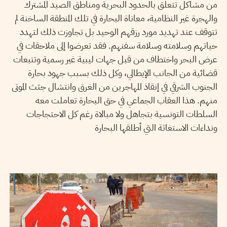
من مشاكل تتعلق بالحدود البحرية ومناطق الصيد المشترك
والهجرة غير النظامية، معاناة البحارة في تلك المنطقة الساخنة لم
تتوقف عند تهديد مورد رزقهم الوحيد بل تجاوزت ذلك لتهدد
حياتهم وسلامته وسلامة سفنهم. فقد تعرضوا إلى ملاحقات في
عرض البحر واختطاف من قبل جهات ليبية غير رسمية وتتبعات
قضائية من الجانب الإيطالي، وكل ذلك بسبب جهود بحارة
الجنوب الشرقي في إنقاذ المهاجرين من الغرق وانتشال جثث الموتى
منهم. هذا العقاب الجماعي في حق البحارة تعاملت معه
السلطات التونسية بتجاهل ولا مبالاة رغم كل الاحتجاجات
ونداءات الاستغاثة التي أطلقها البحارة
OLFA LAMLOUM
16
Jan
2017