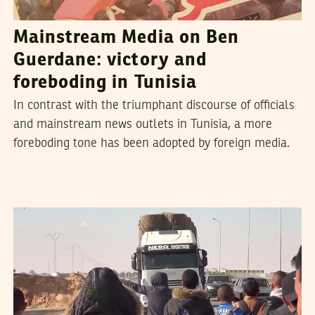
Mainstream Media on Ben
Guerdane: victory and
foreboding in Tunisia
In contrast with the triumphant discourse of officials
and mainstream news outlets in Tunisia, a more
foreboding tone has been adopted by foreign media.
2015
ديسمبر
17
نورالدين القنطري