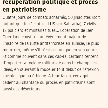
récupération politique et procès
en patriotisme
Quatre jours de combats acharnés, 50 jihadistes (soit
autant que le récent raid US sur Sabratha), 7 civils et
12 policiers et militaires tués… l’opération de Ben
Guerdane constitue un évènement majeur de
l’histoire de la lutte antiterroriste en Tunisie, le plus
meurtrier, même s’il n’est pas unique en son genre.
Et comme souvent dans ces cas-là, certains tentent
d’importer la logique militariste dans le champ des
idées, en œuvrant à museler tout début de réflexion
sociologique ou éthique. A leur façon, ceux qui
cèdent au chantage du procès en patriotisme sont
aussi des déserteurs.
2016
مارس
08
ياسين النابلي