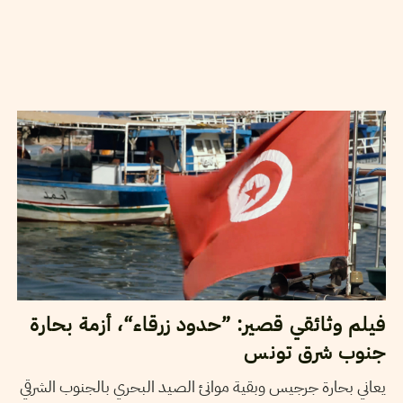
2021
ديسمبر
24
مهدي الجلاصي
فيلم وثائقي قصير: ”حدود زرقاء“، أزمة بحارة
جنوب شرق تونس
يعاني بحارة جرجيس وبقية موانئ الصيد البحري بالجنوب الشرقي