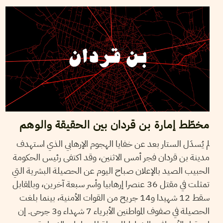
مخطّط إمارة بن قردان بين الحقيقة والوهم
لم يُسدَل الستار بعد عن خفايا الهجوم الإرهابي الذي استهدف
مدينة بن قردان فجر أمس الاثنين، وقد اكتفى رئيس الحكومة
الحبيب الصيد بالإعلان صباح اليوم عن الحصيلة البشرية التي
تمثلت في مقتل 36 عنصرا إرهابيا وأسر سبعة آخرين، وبالمقابل
سقط 12 شهيدا و14 جريح من القوات الأمنية، بينما بلغت
الحصيلة في صفوف المواطنين الأبرياء 7 شهداء و3 جرحى. إن