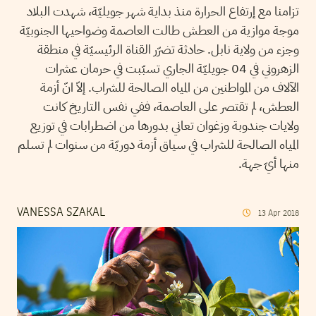
تزامنا مع إرتفاع الحرارة منذ بداية شهر جويليّة، شهدت البلاد
موجة موازية من العطش طالت العاصمة وضواحيها الجنوبيّة
وجزء من ولاية نابل. حادثة تضرّر القناة الرئيسيّة في منطقة
الزهروني في 04 جويليّة الجاري تسبّبت في حرمان عشرات
الآلاف من المواطنين من المياه الصالحة للشراب. إلاّ انّ أزمة
العطش، لم تقتصر على العاصمة، ففي نفس التاريخ كانت
ولايات جندوبة وزغوان تعاني بدورها من اضطرابات في توزيع
المياه الصالحة للشراب في سياق أزمة دوريّة من سنوات لم تسلم
منها أيّ جهة.
VANESSA SZAKAL
13
Apr
2018