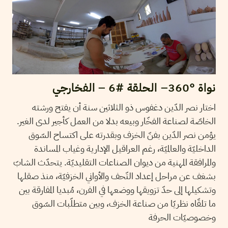
نواة °360– الحلقة #6 – الفخارجي
اختار نصر الدّين دغفوس ذو الثلاثين سنة أن يفتح ورشته
الخاصّة لصناعة الفخّار وبيعه بدلا من العمل كأجير لدى الغير.
يؤمن نصر الدّين بفنّ الخزف وبقدرته على اكتساح السّوق
الداخليّة والعالميّة، رغم العراقيل الإدارية وغياب المساندة
والمرافقة المهنية من ديوان الصناعات التقليديّة. يتحدّث الشابّ
بشغف عن مراحل إعداد التّحف والأواني الخزفيّة، منذ صقلها
وتشكيلها إلى حدّ تزويقها ووضعها في الفرن، مُبديا المفارقة بين
ما تلقّاه نظريّا من صناعة الخزف، وبين متطلّبات السّوق
وخصوصيّات الحرفة