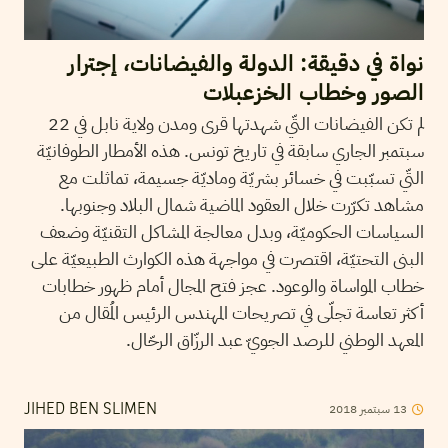
نواة في دقيقة: الدولة والفيضانات، إجترار
الصور وخطاب الخزعبلات
لم تكن الفيضانات التّي شهدتها قرى ومدن ولاية نابل في 22
سبتمبر الجاري سابقة في تاريخ تونس. هذه الأمطار الطوفانيّة
التّي تسبّبت في خسائر بشريّة وماديّة جسيمة، تماثلت مع
مشاهد تكرّرت خلال العقود الماضية شمال البلاد وجنوبها.
السياسات الحكوميّة، وبدل معالجة المشاكل التقنيّة وضعف
البنى التحتيّة، اقتصرت في مواجهة هذه الكوارث الطبيعيّة على
خطاب المواساة والوعود. عجز فتح المجال أمام ظهور خطابات
أكثر تعاسة تجلّى في تصريحات المهندس الرئيس المُقال من
المعهد الوطني للرصد الجويّ عبد الرزّاق الرحّال.
2018
سبتمبر
13
JIHED BEN SLIMEN