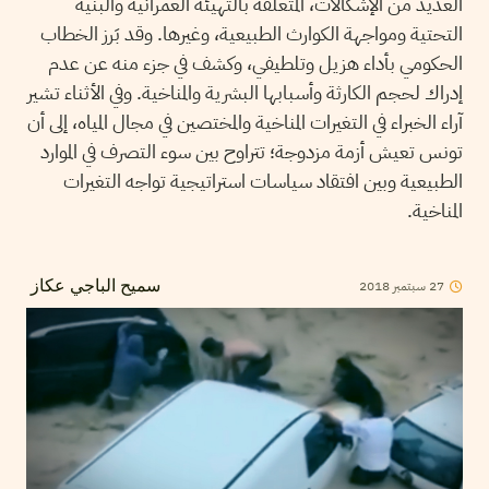
العديد من الإشكالات، المتعلقة بالتهيئة العمرانية والبنية
التحتية ومواجهة الكوارث الطبيعية، وغيرها. وقد بَرز الخطاب
الحكومي بأداء هزيل وتلطيفي، وكشف في جزء منه عن عدم
إدراك لحجم الكارثة وأسبابها البشرية والمناخية. وفي الأثناء تشير
آراء الخبراء في التغيرات المناخية والمختصين في مجال المياه، إلى أن
تونس تعيش أزمة مزدوجة؛ تتراوح بين سوء التصرف في الموارد
الطبيعية وبين افتقاد سياسات استراتيجية تواجه التغيرات
المناخية.
2018
سبتمبر
27
سميح الباجي عكاز