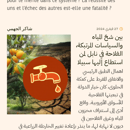
pour le mérite dans ce système ? La réussite des
uns et l’échec des autres est-elle une fatalité ?
2024
فيفري
27
شاكر الجهمي
بين شحّ المياه
والسياسات المرتبكة،
الفلاحة في نابل لمن
استطاع إليها سبيلا
اهمال الطبق الرئيسي
والانفاق المفرط على كعكة
الحلوى، كان خيار الدولة
في تبعيتها الفلاحية
للأسواق الأوروبية. واقع
أدى إلى استنزاف مخزون
المياه وغرق الفلاحين في
ديون لا نهاية لها، ما ينذر بإعادة تغيير الخارطة الزراعية في