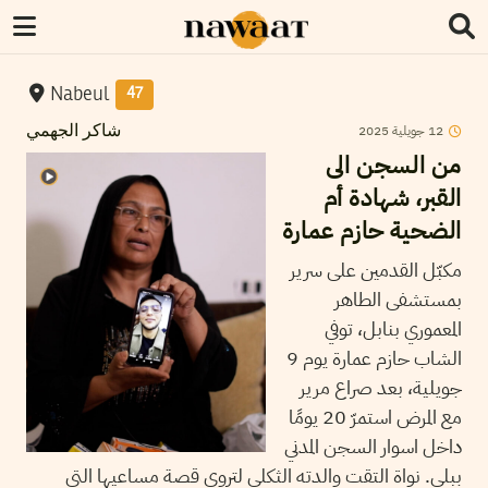
Nabeul
47
2025
جويلية
12
شاكر الجهمي
من السجن الى
القبر، شهادة أم
الضحية حازم عمارة
مكبّل القدمين على سرير
بمستشفى الطاهر
المعموري بنابل، توفي
الشاب حازم عمارة يوم 9
جويلية، بعد صراع مرير
مع المرض استمرّ 20 يومًا
داخل اسوار السجن المدني
ببلي. نواة التقت والدته الثكلى لتروي قصة مساعيها التي