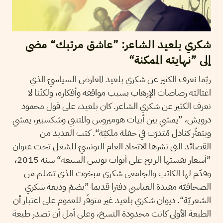
شكري بلعيد الشاعر: ”عاشق مرتبك“ مضى
إلى ”نهايته الممكنة“
ربّما نعرف الكثير عن شكري بلعيد المعارض السياسيّ الذي
اغتالته رصاصات الإرهاب بسبب مواقفه وأفكاره، ولكنّنا لا
نعرف الكثير عن شكري الشاعر. كان بلعيد، على قول محمود
درويش، ”يمشي بين أبيات هوميروس والمتنبي وشكسبير، يمشي
ويتعثّر كنادل مُتدرّب في حفلة ملكيّة“. كتب العديد من
القصائد التي نشرها الاتحاد العام التونسيّ للشغل تحت عنوان
”أشعار نقشتها الريح على أبواب تونس السبعة“ سنة 2015،
وقدّم لها الكاتب والجامعي شكري مبخوت الذي تسّلم من
الصحافيّة مفيدة العباسي دفترا قديما ”يضمّ وديعة شكري
الشعريّة“. ديوان شكري بلعيد غير متوفّر للعموم على اعتبار أن
الطبعة الأولى كانت محدودة النسخ، وعلى أمل أن تصدر طبعة