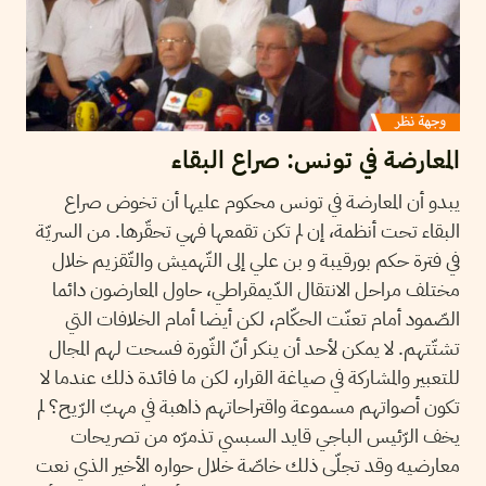
المعارضة في تونس: صراع البقاء
يبدو أن المعارضة في تونس محكوم عليها أن تخوض صراع
البقاء تحت أنظمة، إن لم تكن تقمعها فهي تحقّرها. من السريّة
في فترة حكم بورقيبة و بن علي إلى التّهميش والتّقزيم خلال
مختلف مراحل الانتقال الدّيمقراطي، حاول المعارضون دائما
الصّمود أمام تعنّت الحكّام، لكن أيضا أمام الخلافات التي
تشتّتهم. لا يمكن لأحد أن ينكر أنّ الثّورة فسحت لهم المجال
للتعبير والمشاركة في صياغة القرار، لكن ما فائدة ذلك عندما لا
تكون أصواتهم مسموعة واقتراحاتهم ذاهبة في مهبّ الرّيح؟ لم
يخف الرّئيس الباجي قايد السبسي تذمرّه من تصريحات
معارضيه وقد تجلّى ذلك خاصّة خلال حواره الأخير الذي نعت