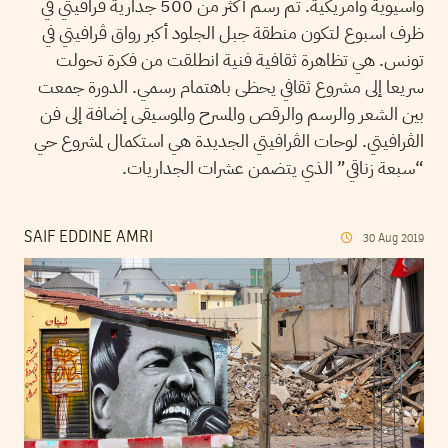
وأسيوية وأمريكية. تم رسم أكثر من 500 جدارية ڨرافيتي في
ظرف اسبوع لتكون منطقة جبل الجلود أكبر رواق ڨرافيتي في
تونس. هي تظاهرة ثقافية فنية انطلقت من فكرة تحولت
سريعا إلى مشروع ثقافي يحظى باهتمام رسمي. الدورة جمعت
بين الشعر والرسم والرقص والمسرح والموسيقى إضافة إلى فن
الڨرافيتي. لوحات الڨرافيتي الجديدة هي استكمال لمشروع حي
“سبعة زناقي” الذي يتضمن عشرات الجداريات.
SAIF EDDINE AMRI
30
Aug
2019