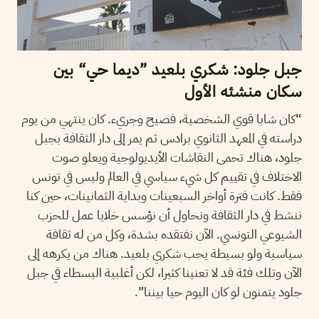
جبل جلود: شكري بلعيد ”ديما حي“ بين
سكان منشئه الأول
“كان شابا قوي الشخصية، فصيح وجريء. كان ينتهي من يوم
دراسته في المعهد الثانوي برادس ثم يمر إلى دار الثقافة بجبل
جلود، هناك تحمى النقاشات الأيديولوجية ويعلو صوت
الاختلاف في تقييم كل شيء سياسي في العالم وليس في تونس
فقط. كانت فترة أواخر السبعينات وبداية الثمانينات، حين كنا
ننشط في دار الثقافة ونحاول أن نؤسس خلايا عمل للحزب
الشيوعي التونسي. الآن نفتقده بشدة، وكل من له ثقافة
سياسية ولو بسيطة يحب شكري بلعيد. هناك من يكرهه إلى
الآن وتلك فئة قد لا تعنينا كثيرا، لكن أغلبية البسطاء في جبل
جلود يتمنون لو كان اليوم حيا بيننا”.