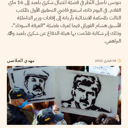
بتونس تأجيل النّظر في قضيّة اغتيال شكري بلعيد إلى 16 ماي
القادم. في اليوم ذاته، استمع قاضي التحقيق الأول بالمكتب
الثالث بالمحكمة الابتدائية بأريانة إلى إفادات وزير الداخليّة
الأسبق هشام الفوراتي فيما يُعرف بقضيّة “الغرفة السوداء”،
وذلك إثر شكاية تقدّمت بها هيئة الدفاع عن شكري بلعيد ومحمّد
البراهمي.
06
فيفري
2022
مهدي الجلاصي