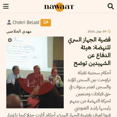
Chokri Belaid
124
09
جوان
2026
مهدي الجلاصي
قضية الجهاز السري
للنهضة: هيئة
الدفاع عن
الشهيدين توضح
أحكام سجنية ثقيلة
تراوحت بين السجن المؤبد
والسجن لعشر سنوات في
حق قيادات ومنتمين
لحركة النهضة من بينهم
رئيسها راشد الغنوشي
فيما يُعرف بقضية الجهاز السري، أحكام أثارت جدلا كبيرا باعتبار