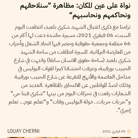
نواة على عين المكان: مظاهرة ”سنلاحقهم
ونحاكمهم ونحاسبهم“
تزامنا مع ذكرى اغتيال الشهيد شكري بلعيد، انتظمت اليوم
السبت، 06 فيفري 2021، مسيرة حاشدة دعت لها أكثر من
66 منظمة وجمعية حقوقية وحضر فيها اتحاد الشغل وأحزاب
من المعارضة البرلمانية. المسيرة انطلقت من ساحة الشهيد
شكري بلعيد (ساحة حقوق الانسان سابقا) وانتهت في شارع
الحبيب بورقيبة، وعرفت احتشادا كبيرا لقوات البوليس في
مداخل العاصمة والأنهج المتفرعة عن شارع الحبيب بورقيبة
وذلك لصدّ المواطنين عن الالتحاق بالمظاهرة .العديد من
الشعارات رفعت في تحركات اليوم من بينها “شكري فينا حي”
و”حريات حريات.. دولة البوليس وفات” و”تعلم عوم… تعلم
إجري”.
05
فيفري
2021
LOUAY CHERNI