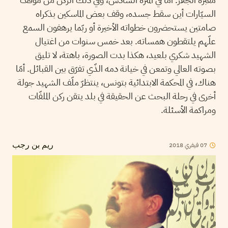
السيّارات أين سقط جسده، وقف بعض الماسكين بذكراه
صامتين يستحضرون خطواته الأخيرة أو ربّما يرهفون السمع
علّهم يلتقطون همساته. بعد خمس سنوات من اغتيال
الشهيد شكري بلعيد، هكذا بدت الصورة، باهتة، لا تليق
بصوته العالي وتمعن في خيانة دمه الذّي تفرّق بين القبائل. أمّا
هناك، في المحكمة الابتدائية بتونس، ينتظرّ ملّف الشهيد جولة
أخرى في رحلة البحث عن الحقيقة في بلد يتقن ركن الملفّات
ومراكمة الأسئلة.
07
فيفري
2018
ريم بن رجب