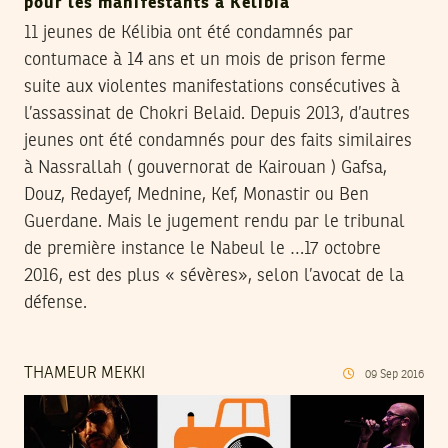
pour les manifestants à Kélibia
11 jeunes de Kélibia ont été condamnés par
contumace à 14 ans et un mois de prison ferme
suite aux violentes manifestations consécutives à
l’assassinat de Chokri Belaid. Depuis 2013, d’autres
jeunes ont été condamnés pour des faits similaires
à Nassrallah ( gouvernorat de Kairouan ) Gafsa,
Douz, Redayef, Mednine, Kef, Monastir ou Ben
Guerdane. Mais le jugement rendu par le tribunal
de première instance le Nabeul le …17 octobre
2016, est des plus « sévères», selon l’avocat de la
défense.
THAMEUR MEKKI
09
Sep
2016