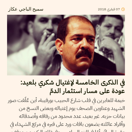
07
فيفري
2018
سميح الباجي عكاز
في الذكرى الخامسة لإغتيال شكري بلعيد:
عودة على مسار استثمار الدمّ
خيمة للعابرين في قلب شارع الحبيب بورقيبة، أين عُلّقت صور
الشهيد وعناوين الصحف يوم إغتياله وبعض النسخ من
بيانات حزبه. غير بعيد، عدد محدود من رفاقه وأصدقائه
وأفراد عائلته يضعون باقات ورد على قبره في مربّع الشهداء في
مقبرة الجلاّز. أمّا في المنزه السادس، وفي ذلك الركن من موقف