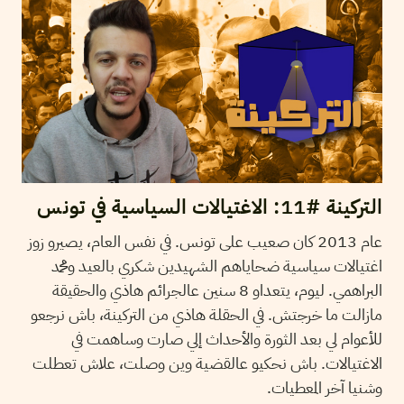
التركينة #11: الاغتيالات السياسية في تونس
عام 2013 كان صعيب على تونس. في نفس العام، يصيرو زوز
اغتيالات سياسية ضحاياهم الشهيدين شكري بالعيد ومحمد
البراهمي. ليوم، يتعداو 8 سنين عالجرائم هاذي والحقيقة
مازالت ما خرجتش. في الحقلة هاذي من التركينة، باش نرجعو
للأعوام لي بعد الثورة والأحداث إلي صارت وساهمت في
الاغتيالات. باش نحكيو عالقضية وين وصلت، علاش تعطلت
وشنيا آخر المعطيات.