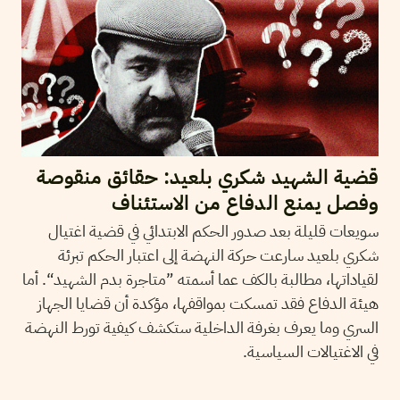
قضية الشهيد شكري بلعيد: حقائق منقوصة
وفصل يمنع الدفاع من الاستئناف
سويعات قليلة بعد صدور الحكم الابتدائي في قضية اغتيال
شكري بلعيد سارعت حركة النهضة إلى اعتبار الحكم تبرئة
لقياداتها، مطالبة بالكف عما أسمته ”متاجرة بدم الشهيد“. أما
هيئة الدفاع فقد تمسكت بمواقفها، مؤكدة أن قضايا الجهاز
السري وما يعرف بغرفة الداخلية ستكشف كيفية تورط النهضة
في الاغتيالات السياسية.