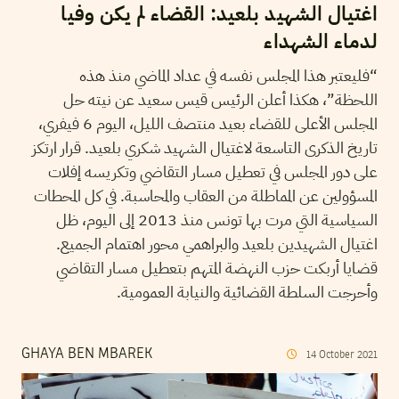
اغتيال الشهيد بلعيد: القضاء لم يكن وفيا
لدماء الشهداء
“فليعتبر هذا المجلس نفسه في عداد الماضي منذ هذه
اللحظة”، هكذا أعلن الرئيس قيس سعيد عن نيته حل
المجلس الأعلى للقضاء بعيد منتصف الليل، اليوم 6 فيفري،
تاريخ الذكرى التاسعة لاغتيال الشهيد شكري بلعيد. قرار ارتكز
على دور المجلس في تعطيل مسار التقاضي وتكريسه إفلات
المسؤولين عن المماطلة من العقاب والمحاسبة. في كل المحطات
السياسية التي مرت بها تونس منذ 2013 إلى اليوم، ظل
اغتيال الشهيدين بلعيد والبراهمي محور اهتمام الجميع.
قضايا أربكت حزب النهضة المتهم بتعطيل مسار التقاضي
وأحرجت السلطة القضائية والنيابة العمومية.
GHAYA BEN MBAREK
14
October
2021